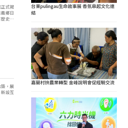
台東pulingau生命故事展 香氛串起文化連
館正式揭
結
來義鄉日
方歷史結
嘉蘭村拚農業轉型 金峰說明會促經驗交流
拾築，展
、新設互