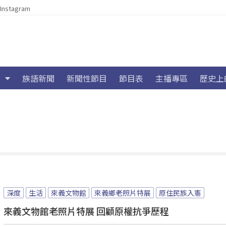
Instagram
族語新聞
新聞性節目
節目表
主播專區
歷史上
深度
生活
來義文物館
來義鄉老照片特展
原住民族入憲
來義文物館老照片特展 回顧原權抗爭歷程