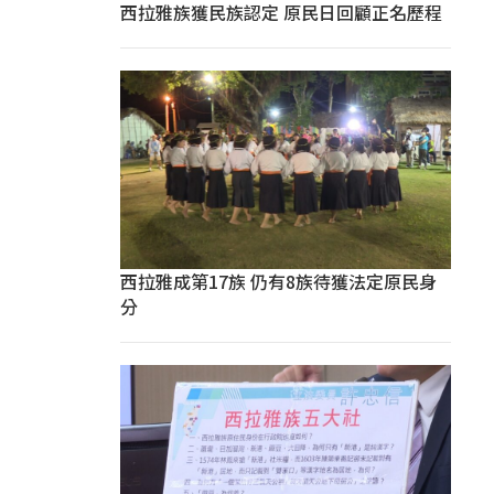
西拉雅族獲民族認定 原民日回顧正名歷程
西拉雅成第17族 仍有8族待獲法定原民身
分