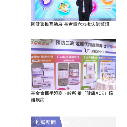
國健署推互動展 長者量六力揪失能警訊
基金會攜手超商、診所 推「健康ACE」遠
離疾病
推薦新聞