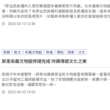
「原住民族權利入憲到實踐暨來義鄉老照片特展」在來義鄉文物
幕，特展內容除了有原住民族權利運動歷程及原權宣言牆，還有
治時期以來的部落老照片，試著將爭取原權入憲的社會脈絡與地
合，讓民眾更了解這段歷史軌跡。
2023-04-13 12:48
原鄉
教文
來義文物館
修繕
傳統
屏東
文化
屏東來義文物館修繕完成 持續傳遞文化之美
經過半年休館整修，屏東來義鄉原住民文物館重新開幕展－盛藝
出35件當地工藝師館藏作品，除了空間硬體全面更新、軟體升級
動式影音設備，讓觀眾耳目一新。
2022-04-22 19:50