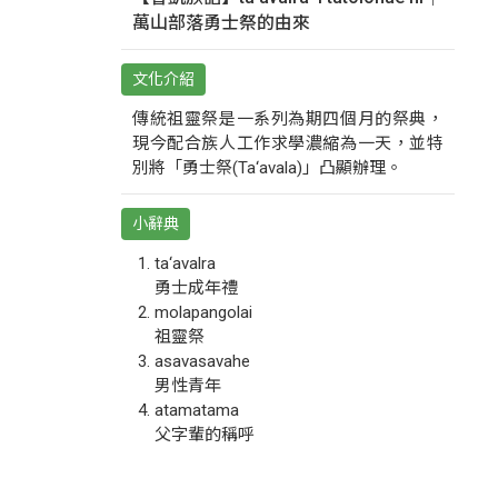
萬山部落勇士祭的由來
文化介紹
傳統祖靈祭是一系列為期四個月的祭典，
現今配合族人工作求學濃縮為一天，並特
別將「勇士祭(Ta‘avala)」凸顯辦理。
小辭典
ta‘avalra
勇士成年禮
molapangolai
祖靈祭
asavasavahe
男性青年
atamatama
父字輩的稱呼