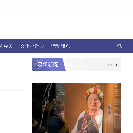
的今天
文化小辭典
活動訊息
最新新聞