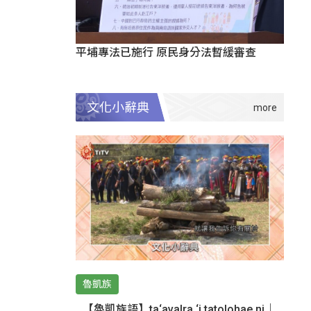
平埔專法已施行 原民身分法暫緩審查
文化小辭典
魯凱族
【魯凱族語】ta‘avalra ‘i tatolohae ni｜