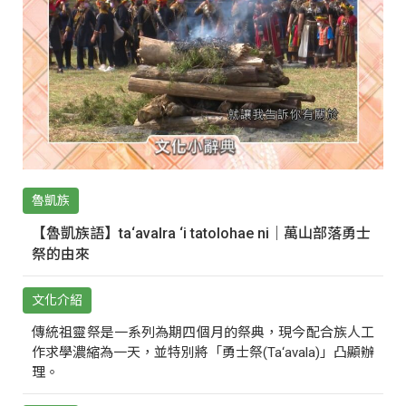
魯凱族
【魯凱族語】ta‘avalra ‘i tatolohae ni｜萬山部落勇士
祭的由來
文化介紹
傳統祖靈祭是一系列為期四個月的祭典，現今配合族人工
作求學濃縮為一天，並特別將「勇士祭(Ta‘avala)」凸顯辦
理。