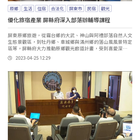
原鄉
生活
住宿
合法化
屏東市
民宿
觀光
優化旅宿產業 屏縣府深入部落辦輔導課程
屏東原鄉旅遊，從霧台鄉的大武、神山與阿禮部落自然人文
生態景觀區，到牡丹鄉、車城鄉與滿州鄉的落山風風景特定
區等，屏縣府大力推動原鄉觀光廊道計畫，受到喜愛深度旅
遊的遊客青睞，但原鄉住宿能量卻普遍不足。
2023-04-25 12:29