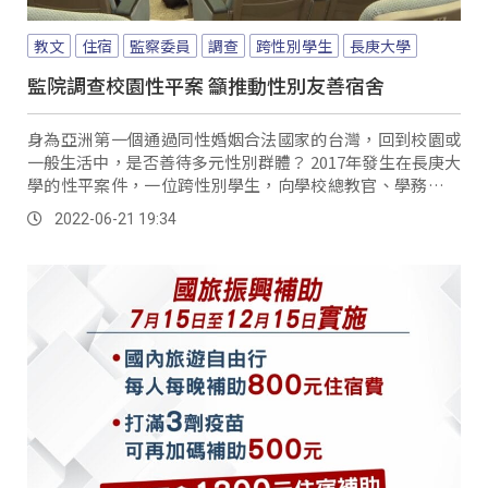
教文
住宿
監察委員
調查
跨性別學生
長庚大學
監院調查校園性平案 籲推動性別友善宿舍
身為亞洲第一個通過同性婚姻合法國家的台灣，回到校園或
一般生活中，是否善待多元性別群體？ 2017年發生在長庚大
學的性平案件，一位跨性別學生，向學校總教官、學務長討
論跨性別住宿需求時，卻遭到師長以具有損害人格言論對
2022-06-21 19:34
待，而事後長庚大學也未依學生性別認同，安排宿舍，最
終，導致這名跨性別學生身心受創，休學至今。