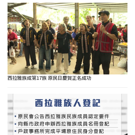
西拉雅族成第17族 原民日慶賀正名成功