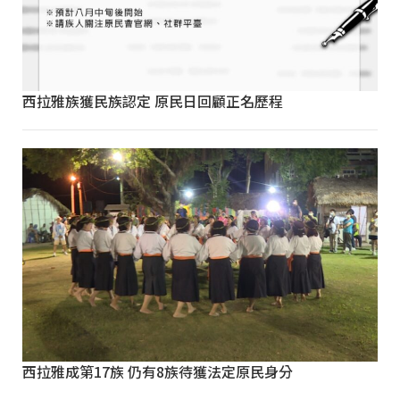
西拉雅族獲民族認定 原民日回顧正名歷程
西拉雅成第17族 仍有8族待獲法定原民身分