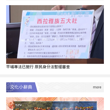
平埔專法已施行 原民身分法暫緩審查
文化小辭典