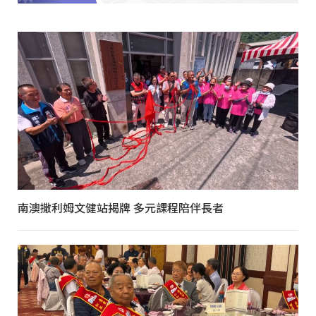
南澳撒利姆文健站揭牌 多元課程陪伴長者