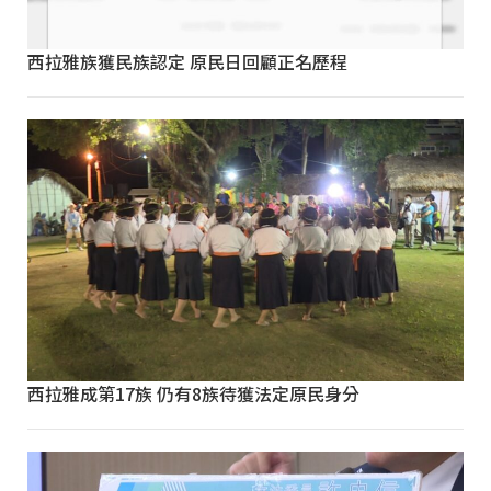
西拉雅族獲民族認定 原民日回顧正名歷程
西拉雅成第17族 仍有8族待獲法定原民身分