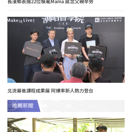
長濱鄉表揚22位模範Mama 感念父親辛勞
北流幕後課程成果展 阿爆率新人熱力登台
推薦新聞