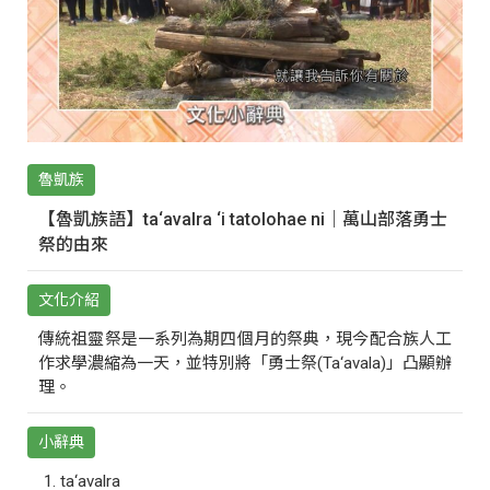
魯凱族
【魯凱族語】ta‘avalra ‘i tatolohae ni｜萬山部落勇士
祭的由來
文化介紹
傳統祖靈祭是一系列為期四個月的祭典，現今配合族人工
作求學濃縮為一天，並特別將「勇士祭(Ta‘avala)」凸顯辦
理。
小辭典
ta‘avalra