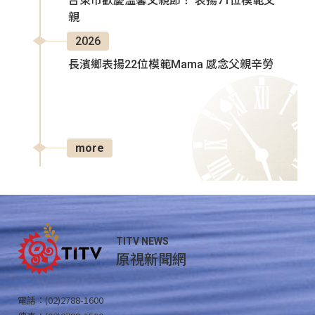
台東市歡慶溫馨父親節！ 表揚71位模範父
親
2026
長濱鄉表揚22位模範Mama 感念父親辛勞
more
TITV NEWS
原視新聞網
電話：(02)2788-1600