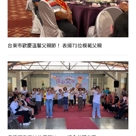
台東市歡慶溫馨父親節！ 表揚71位模範父親