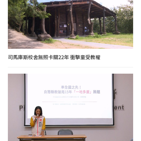
司馬庫斯校舍無照卡關22年 衝擊童受教權