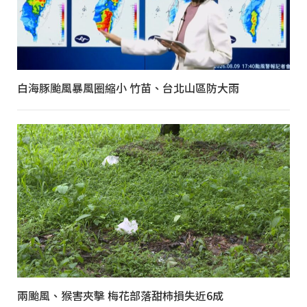
白海豚颱風暴風圈縮小 竹苗、台北山區防大雨
兩颱風、猴害夾擊 梅花部落甜柿損失近6成