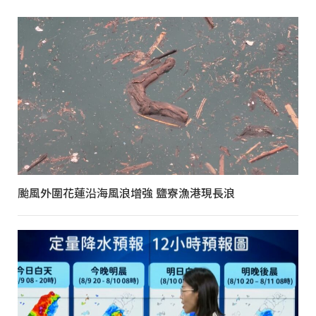
颱風外圍花蓮沿海風浪增強 鹽寮漁港現長浪