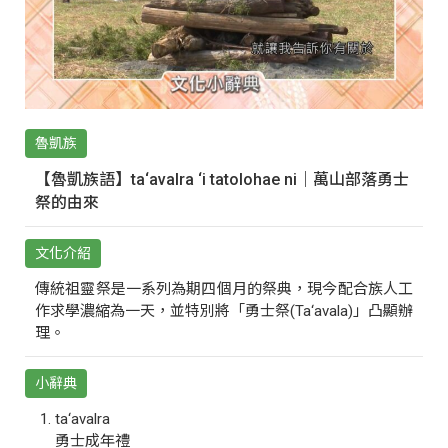
魯凱族
【魯凱族語】ta‘avalra ‘i tatolohae ni｜萬山部落勇士
祭的由來
文化介紹
傳統祖靈祭是一系列為期四個月的祭典，現今配合族人工
作求學濃縮為一天，並特別將「勇士祭(Ta‘avala)」凸顯辦
理。
小辭典
ta‘avalra
勇士成年禮