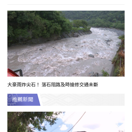
大豪雨炸尖石！ 落石阻路及時搶修交通未斷
推薦新聞