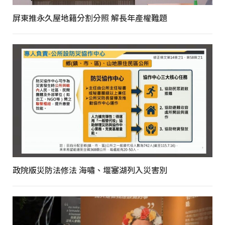
屏東推永久屋地籍分割分照 解長年產權難題
政院版災防法修法 海嘯、堰塞湖列入災害別