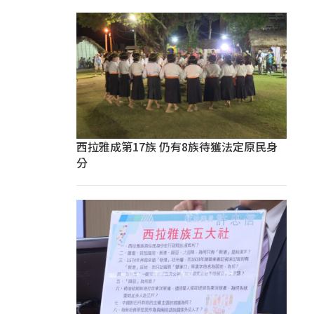
西拉雅成第17族 仍有8族待獲法定原民身
分