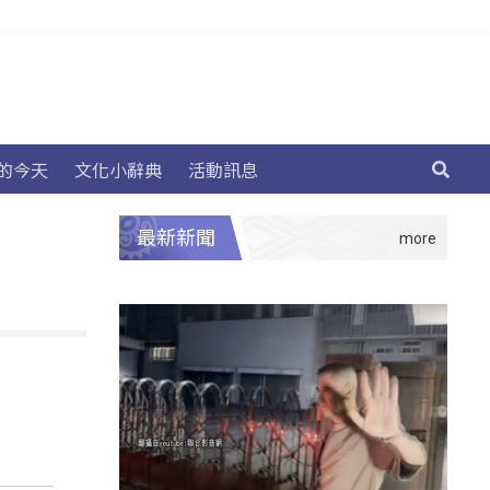
的今天
文化小辭典
活動訊息
最新新聞