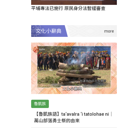
平埔專法已施行 原民身分法暫緩審查
文化小辭典
魯凱族
【魯凱族語】ta‘avalra ‘i tatolohae ni｜
萬山部落勇士祭的由來