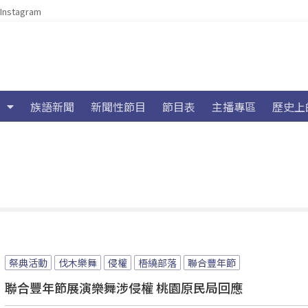
Instagram
族語新聞
新聞性節目
節目表
主播專區
歷史上
祭典活動
伐木樂舞
侵權
梧繞部落
聯合豐年節
聯合豐年節展演樂舞涉侵權 桃園原民局回應