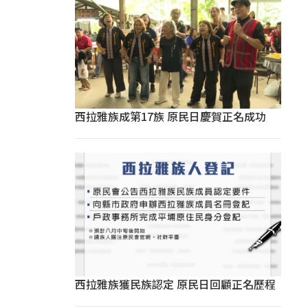
西拉雅族成第17族 原民日慶賀正名成功
西拉雅族獲民族認定 原民日回顧正名歷程