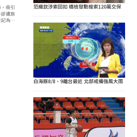
范織欽涉索回扣 橋檢發動搜索120萬交保
節，吸引
料卻遭族
登記為原
白海豚8/8、9離台最近 北部戒備強風大雨