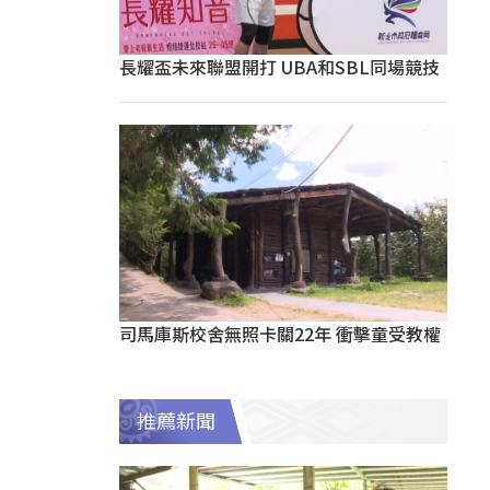
長耀盃未來聯盟開打 UBA和SBL同場競技
司馬庫斯校舍無照卡關22年 衝擊童受教權
推薦新聞