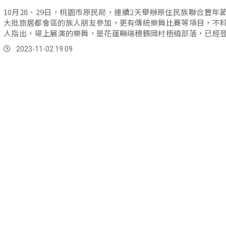
10月28、29日，桃園市原民局，連續2天舉辦原住民族聯合豐年
大批旅居都會區的族人朋友參加，更有傳統樂舞比賽等項目，不
人指出，場上展演的樂舞，是花蓮縣瑞穗鶴岡村梧繞部落，已經
住民族傳統智慧創作權的「伐木樂舞」，有侵權疑慮。
2023-11-02 19:09