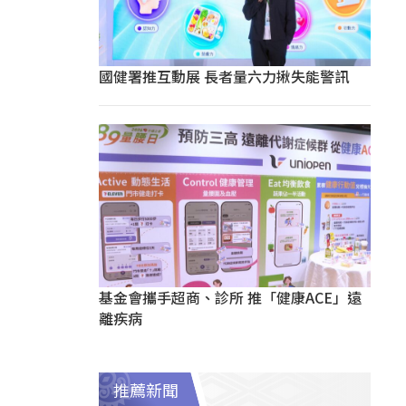
國健署推互動展 長者量六力揪失能警訊
基金會攜手超商、診所 推「健康ACE」遠
離疾病
推薦新聞