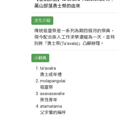
萬山部落勇士祭的由來
文化介紹
傳統祖靈祭是一系列為期四個月的祭典，
現今配合族人工作求學濃縮為一天，並特
別將「勇士祭(Ta‘avala)」凸顯辦理。
小辭典
ta‘avalra
勇士成年禮
molapangolai
祖靈祭
asavasavahe
男性青年
atamatama
父字輩的稱呼