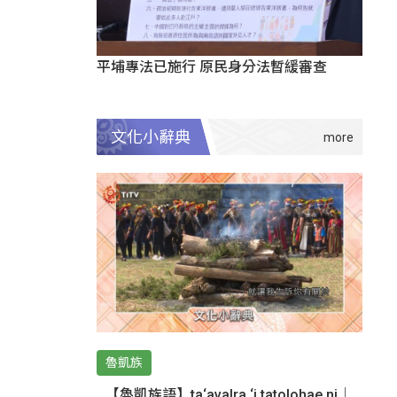
平埔專法已施行 原民身分法暫緩審查
文化小辭典
魯凱族
【魯凱族語】ta‘avalra ‘i tatolohae ni｜