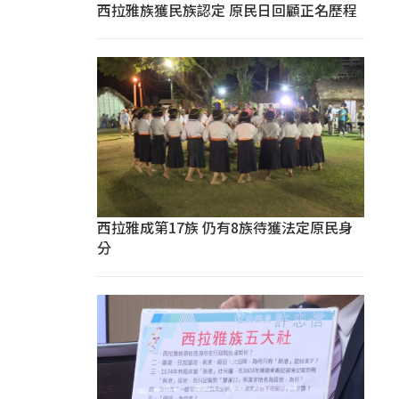
西拉雅族獲民族認定 原民日回顧正名歷程
西拉雅成第17族 仍有8族待獲法定原民身
分