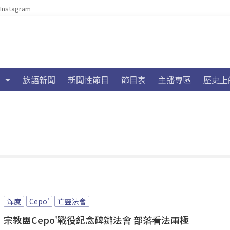
Instagram
族語新聞
新聞性節目
節目表
主播專區
歷史上
深度
Cepo'
亡靈法會
宗教團Cepo'戰役紀念碑辦法會 部落看法兩極