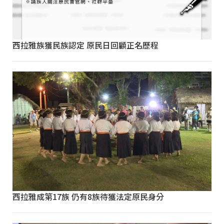
西拉雅族獲民族認定 原民日回顧正名歷程
西拉雅成第17族 仍有8族待獲法定原民身分