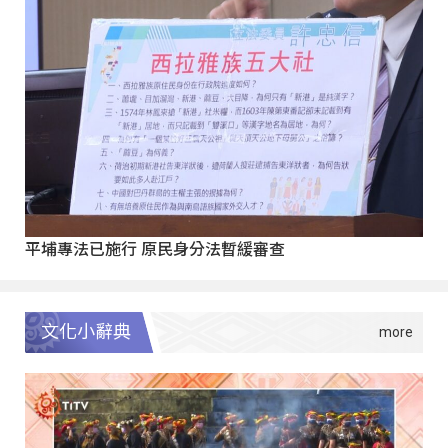
平埔專法已施行 原民身分法暫緩審查
文化小辭典