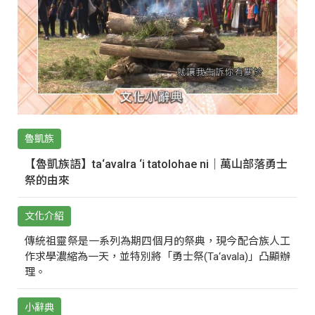
魯凱族
【魯凱族語】ta‘avalra ‘i tatolohae ni｜萬山部落勇士
祭的由來
文化介紹
傳統祖靈祭是一系列為期四個月的祭典，現今配合族人工
作求學濃縮為一天，並特別將「勇士祭(Ta‘avala)」凸顯辦
理。
小辭典