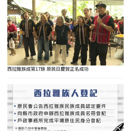
西拉雅族成第17族 原民日慶賀正名成功