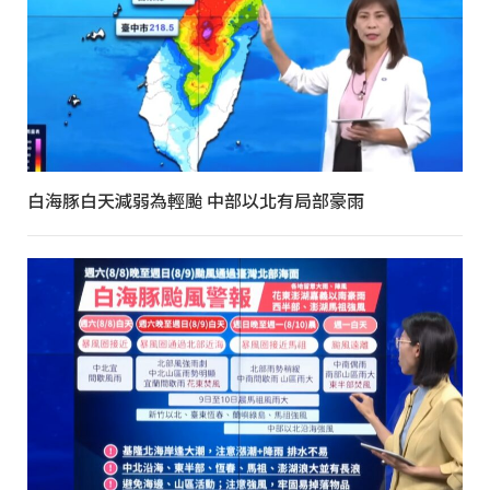
白海豚白天減弱為輕颱 中部以北有局部豪雨