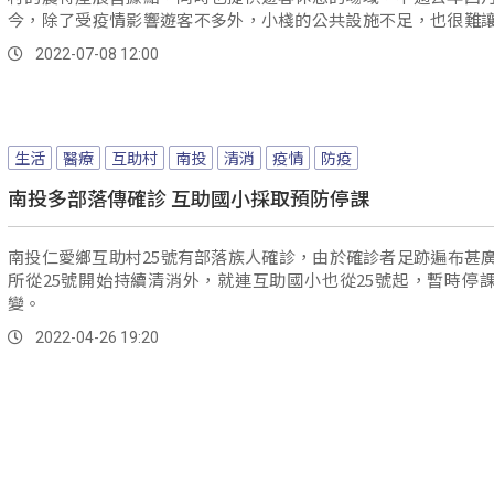
今，除了受疫情影響遊客不多外，小棧的公共設施不足，也很難
足停留。
2022-07-08 12:00
生活
醫療
互助村
南投
清消
疫情
防疫
南投多部落傳確診 互助國小採取預防停課
南投仁愛鄉互助村25號有部落族人確診，由於確診者足跡遍布甚
所從25號開始持續清消外，就連互助國小也從25號起，暫時停
變。
2022-04-26 19:20