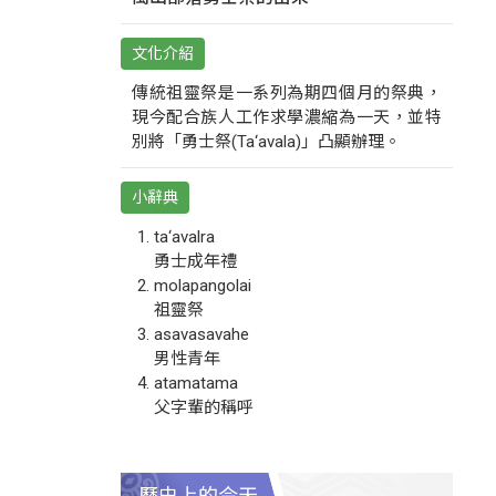
文化介紹
傳統祖靈祭是一系列為期四個月的祭典，
現今配合族人工作求學濃縮為一天，並特
別將「勇士祭(Ta‘avala)」凸顯辦理。
小辭典
ta‘avalra
勇士成年禮
molapangolai
祖靈祭
asavasavahe
男性青年
atamatama
父字輩的稱呼
歷史上的今天