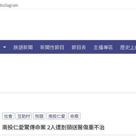
Instagram
族語新聞
新聞性節目
節目表
主播專區
歷史上
社會
互助村
刎頸
南投仁愛
命案
南投仁愛驚傳命案 2人遭割頸送醫傷重不治