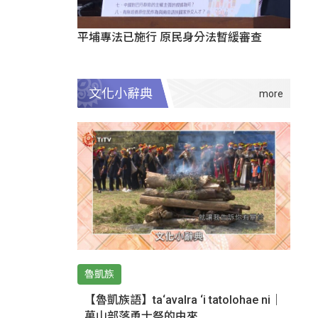
平埔專法已施行 原民身分法暫緩審查
文化小辭典
魯凱族
【魯凱族語】ta‘avalra ‘i tatolohae ni｜
萬山部落勇士祭的由來