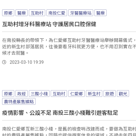
原鄉
醫療
互助村
南投仁愛
牙醫醫療站
醫療
互助村增牙科醫療站 守護居民口腔保健
在南投縣長的帶領下，為仁愛鄉互助村牙醫醫療站舉辦開幕儀式
近的新生村部落居民，往後要看牙科就更方便，也不用忍到實在
候才去就醫。
2023-03-10 19:39
原鄉
政經
三酸小棧
互助村
仁愛鄉
新生村
旅遊
觀光
農特產展售據點
疫情影響、公設不足 南投三酸小棧難引遊客駐足
南投仁愛鄉互新三酸小棧，是舊的檢查哨改建而成，要做為互助
村的農特產展售據點，同時也提供遊客休息的場域，不過去年四