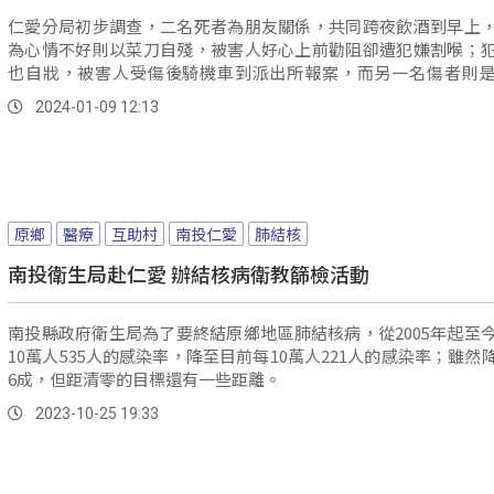
仁愛分局初步調查，二名死者為朋友關係，共同跨夜飲酒到早上
為心情不好則以菜刀自殘，被害人好心上前勸阻卻遭犯嫌割喉；
也自戕，被害人受傷後騎機車到派出所報案，而另一名傷者則
親，因為要阻止衝突也遭到攻擊；二名死者皆因為傷勢嚴重失
2024-01-09 12:13
治，全案南投警方己報請檢察官相驗、釐清案情。
原鄉
醫療
互助村
南投仁愛
肺結核
南投衛生局赴仁愛 辦結核病衛教篩檢活動
南投縣政府衛生局為了要終結原鄉地區肺結核病，從2005年起至
10萬人535人的感染率，降至目前每10萬人221人的感染率；雖然
6成，但距清零的目標還有一些距離。
2023-10-25 19:33