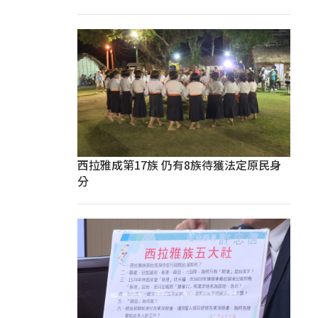
西拉雅成第17族 仍有8族待獲法定原民身
分