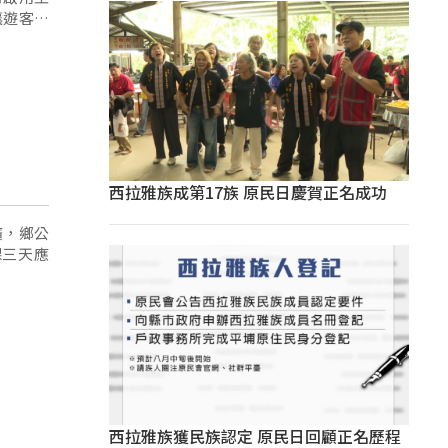
讓遊客駐
西拉雅族成第17族 原民日慶賀正名成功
廣，鄉公
課三天應
西拉雅族獲民族認定 原民日回顧正名歷程