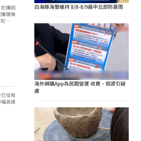
白海豚海警維持 8/8-8/9晨中北部防豪雨
，犯嫌因
犯嫌隨後
是犯嫌父
血過多不
海外網購App為民間營運 收費、個資引疑
慮
今已從每
降幅高達