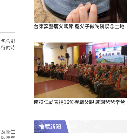
台東窯藝慶父親節 邀父子做陶碗感念土地
，包含鄰
不行的時
南投仁愛表揚16位模範父親 感謝爸爸辛勞
推薦新聞
村及新生
月啟用至