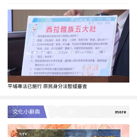
平埔專法已施行 原民身分法暫緩審查
文化小辭典