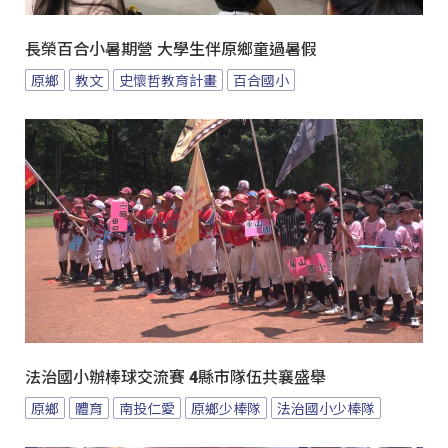
長榮百合小暑期營 大學生伴原鄉童過暑假
原鄉
教文
史懷哲教育計畫
百合國小
法治國小辦棒球交流賽 4縣市隊伍共襄盛舉
原鄉
體育
南投仁愛
原鄉少棒隊
法治國小少棒隊