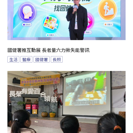
國健署推互動展 長者量六力揪失能警訊
生活
醫療
國健署
長照