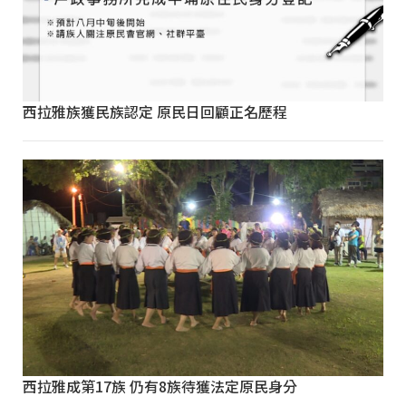
西拉雅族獲民族認定 原民日回顧正名歷程
西拉雅成第17族 仍有8族待獲法定原民身分