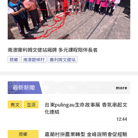
南澳撒利姆文健站揭牌 多元課程陪伴長者
原鄉
南澳碧候村
撒利姆文健站
最新新聞
台東pulingau生命故事展 香氛串起文
教文
生活
化連結
12:44
嘉蘭村拚農業轉型 金峰說明會促經驗
原鄉