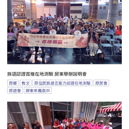
族語認證首推在地測驗 屏東舉辦說明會
原鄉
教文
原住民族語言能力認證在地測驗
原民會
原語會
屏東來義高中