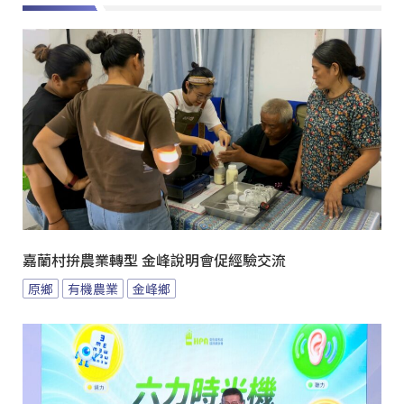
嘉蘭村拚農業轉型 金峰說明會促經驗交流
原鄉
有機農業
金峰鄉