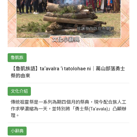
魯凱族
【魯凱族語】ta‘avalra ‘i tatolohae ni｜萬山部落勇士
祭的由來
文化介紹
傳統祖靈祭是一系列為期四個月的祭典，現今配合族人工
作求學濃縮為一天，並特別將「勇士祭(Ta‘avala)」凸顯辦
理。
小辭典