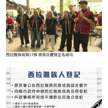
西拉雅族成第17族 原民日慶賀正名成功