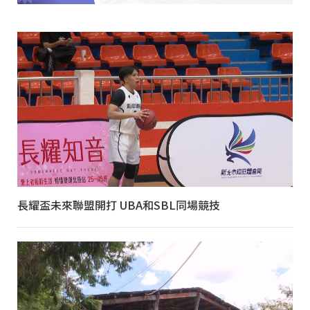
長耀盃未來聯盟開打 UBA和SBL同場競技