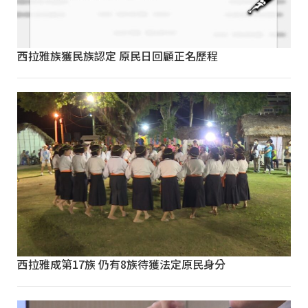
西拉雅族獲民族認定 原民日回顧正名歷程
西拉雅成第17族 仍有8族待獲法定原民身分