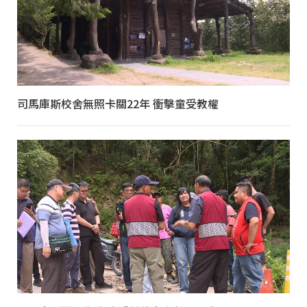
司馬庫斯校舍無照卡關22年 衝擊童受教權