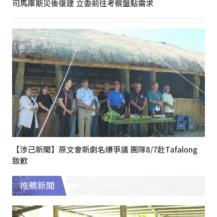
司馬庫斯災後復建 立委前往考察盤點需求
【涉己新聞】原文會新劇名爆爭議 團隊8/7赴Tafalong
致歉
推薦新聞