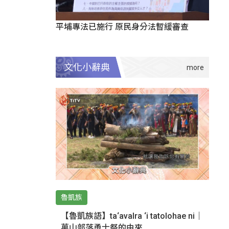
平埔專法已施行 原民身分法暫緩審查
文化小辭典
魯凱族
【魯凱族語】ta‘avalra ‘i tatolohae ni｜
萬山部落勇士祭的由來