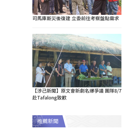
司馬庫斯災後復建 立委前往考察盤點需求
【涉己新聞】原文會新劇名爆爭議 團隊8/7
赴Tafalong致歉
推薦新聞