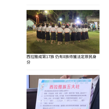
西拉雅成第17族 仍有8族待獲法定原民身
分