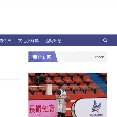
的今天
文化小辭典
活動訊息
最新新聞