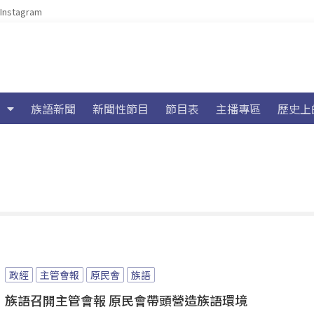
Instagram
族語新聞
新聞性節目
節目表
主播專區
歷史上
政經
主管會報
原民會
族語
族語召開主管會報 原民會帶頭營造族語環境