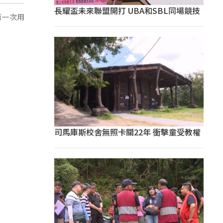
長耀盃未來聯盟開打 UBA和SBL同場競技
是第一次用
司馬庫斯校舍無照卡關22年 衝擊童受教權