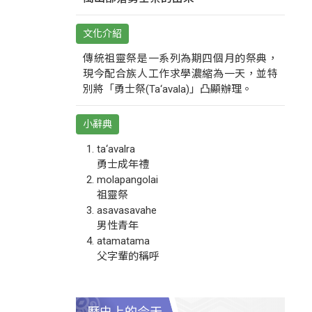
文化介紹
傳統祖靈祭是一系列為期四個月的祭典，
現今配合族人工作求學濃縮為一天，並特
別將「勇士祭(Ta‘avala)」凸顯辦理。
小辭典
ta‘avalra
勇士成年禮
molapangolai
祖靈祭
asavasavahe
男性青年
atamatama
父字輩的稱呼
歷史上的今天