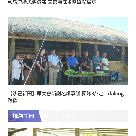
司馬庫斯災後復建 立委前往考察盤點需求
【涉己新聞】原文會新劇名爆爭議 團隊8/7赴Tafalong
致歉
推薦新聞