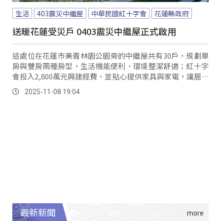
生活
403震災中繼屋
中華民國紅十字會
花蓮縣政府
送暖花蓮受災戶 0403震災中繼屋正式啟用
這處位在花蓮市美崙林園公園旁的中繼屋共有30戶，規劃單
房與雙房兩種房型，生活機能便利、環境整潔舒適；紅十字
會投入2,800萬元興建經費、並貼心提供家具與家電，讓居民
「拎包即可入住」，此外，在光復水災期間，紅十字會也加
2025-11-08 19:04
碼捐贈600臺冰箱，協助災民盡快恢復生活。
最新新聞