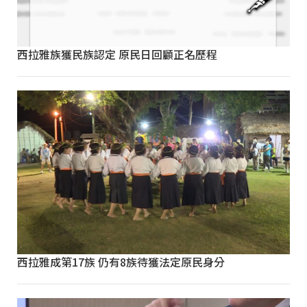
西拉雅族獲民族認定 原民日回顧正名歷程
西拉雅成第17族 仍有8族待獲法定原民身分