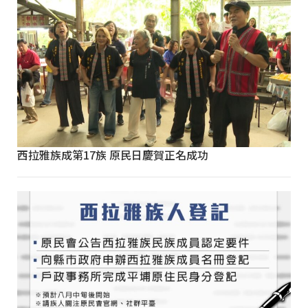
西拉雅族成第17族 原民日慶賀正名成功