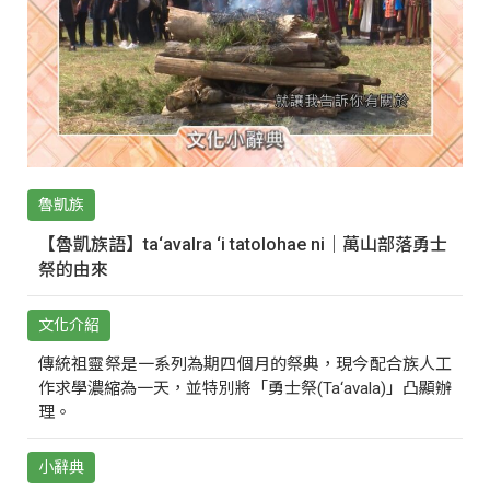
魯凱族
【魯凱族語】ta‘avalra ‘i tatolohae ni｜萬山部落勇士
祭的由來
文化介紹
傳統祖靈祭是一系列為期四個月的祭典，現今配合族人工
作求學濃縮為一天，並特別將「勇士祭(Ta‘avala)」凸顯辦
理。
小辭典