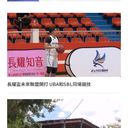
長耀盃未來聯盟開打 UBA和SBL同場競技