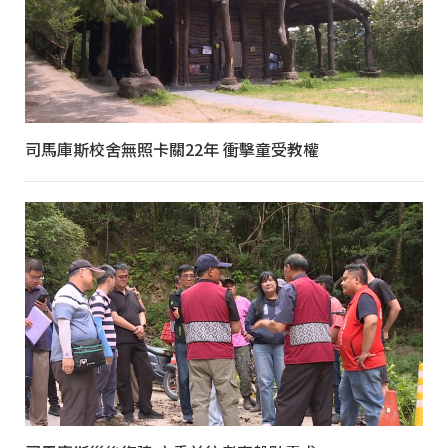
司馬庫斯校舍無照卡關22年 衝擊童受教權