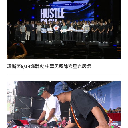
瓊斯盃8/14燃戰火 中華男籃陣容星光熠熠