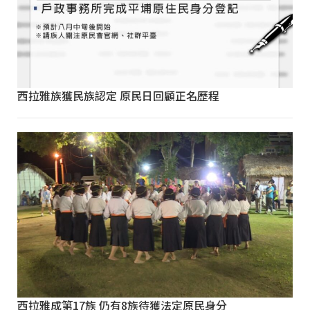
西拉雅族獲民族認定 原民日回顧正名歷程
西拉雅成第17族 仍有8族待獲法定原民身分