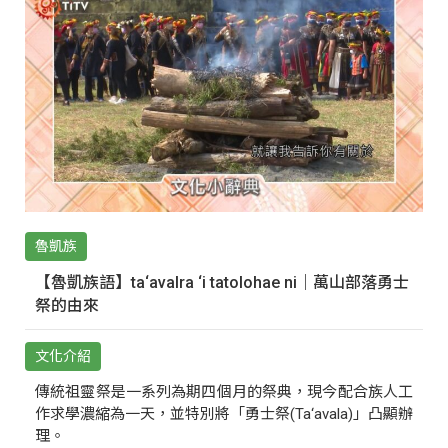
魯凱族
【魯凱族語】ta‘avalra ‘i tatolohae ni｜萬山部落勇士
祭的由來
文化介紹
傳統祖靈祭是一系列為期四個月的祭典，現今配合族人工
作求學濃縮為一天，並特別將「勇士祭(Ta‘avala)」凸顯辦
理。