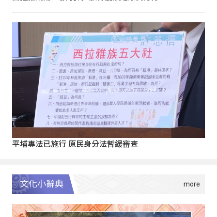
平埔專法已施行 原民身分法暫緩審查
文化小辭典