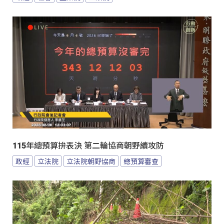
115年總預算拚表決 第二輪協商朝野續攻防
政經
立法院
立法院朝野協商
總預算審查