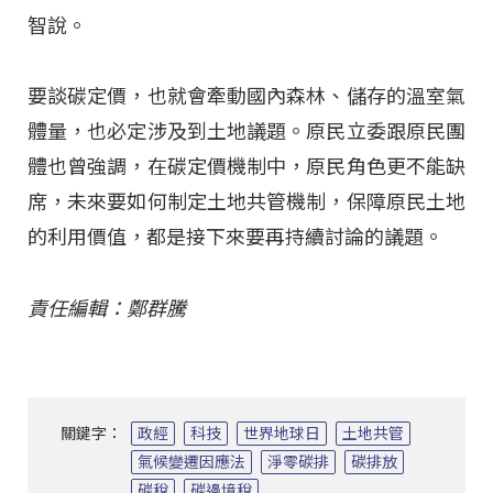
智說。
要談碳定價，也就會牽動國內森林、儲存的溫室氣
體量，也必定涉及到土地議題。原民立委跟原民團
體也曾強調，在碳定價機制中，原民角色更不能缺
席，未來要如何制定土地共管機制，保障原民土地
的利用價值，都是接下來要再持續討論的議題。
責任編輯：鄭群騰
關鍵字：
政經
科技
世界地球日
土地共管
氣候變遷因應法
淨零碳排
碳排放
碳稅
碳邊境稅