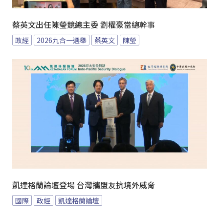
蔡英文出任陳瑩競總主委 劉櫂豪當總幹事
政經
2026九合一選舉
蔡英文
陳瑩
凱達格蘭論壇登場 台灣攜盟友抗境外威脅
國際
政經
凱達格蘭論壇