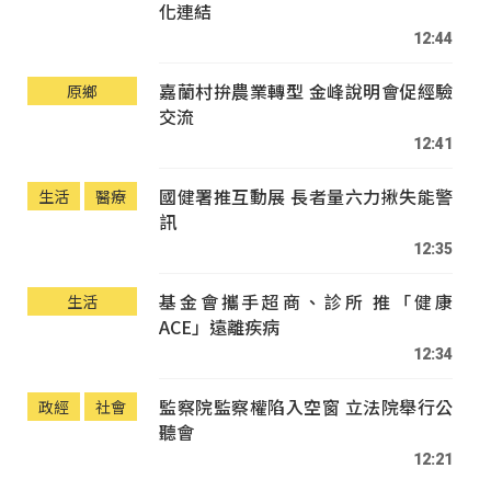
化連結
12:44
嘉蘭村拚農業轉型 金峰說明會促經驗
原鄉
交流
12:41
國健署推互動展 長者量六力揪失能警
生活
醫療
訊
12:35
基金會攜手超商、診所 推「健康
生活
ACE」遠離疾病
12:34
監察院監察權陷入空窗 立法院舉行公
政經
社會
聽會
12:21