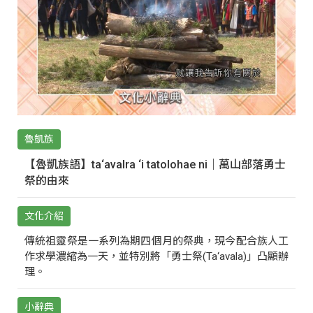
魯凱族
【魯凱族語】ta‘avalra ‘i tatolohae ni｜萬山部落勇士
祭的由來
文化介紹
傳統祖靈祭是一系列為期四個月的祭典，現今配合族人工
作求學濃縮為一天，並特別將「勇士祭(Ta‘avala)」凸顯辦
理。
小辭典