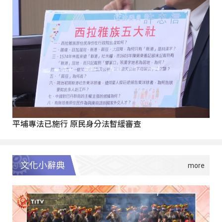
平埔專法已施行 原民身分法暫緩審查
文化小辭典