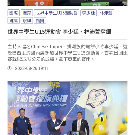
國際
體育
世界中學生U15運動會
李少廷
林沛萱
跳高
銀牌
鐵餅
世界中學生U15運動會 李少廷、林沛萱奪銀
主持人唱名Chinese Taipei，排灣族的鐵餅小將李少廷，遠
赴巴西里約熱內盧參加世界中學生U15運動會，首次出國比
賽就以55.73公尺的成績，拿下亞軍的寶座。
2023-08-26 19:11