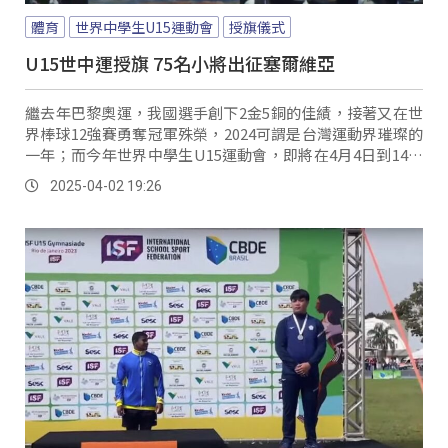
體育
世界中學生U15運動會
授旗儀式
U15世中運授旗 75名小將出征塞爾維亞
繼去年巴黎奧運，我國選手創下2金5銅的佳績，接著又在世
界棒球12強賽勇奪冠軍殊榮，2024可謂是台灣運動界璀璨的
一年；而今年世界中學生U15運動會，即將在4月4日到14日
於塞爾維亞茲拉蒂博爾盛大舉行，我國代表團共計133人，
2025-04-02 19:26
包括選手、教練及相關職員，而高中體總也特別舉行授旗典
禮，向全體人員表達支持，也期許選手們能在場上全力以
赴。