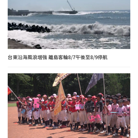
台東沿海風浪增強 離島客輪8/7午後至8/9停航