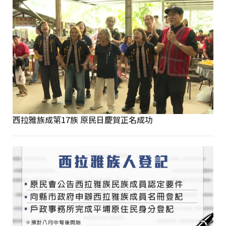
西拉雅族成第17族 原民日慶賀正名成功