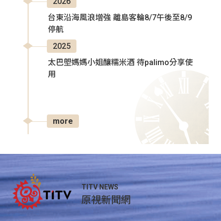
2026
台東沿海風浪增強 離島客輪8/7午後至8/9
停航
2025
太巴塱媽媽小姐釀糯米酒 待palimo分享使
用
more
TITV NEWS
原視新聞網