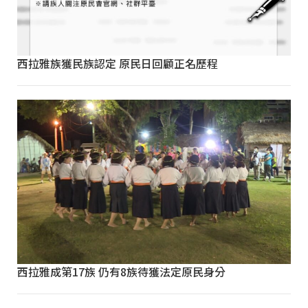
西拉雅族獲民族認定 原民日回顧正名歷程
西拉雅成第17族 仍有8族待獲法定原民身分