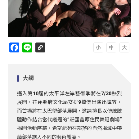
Facebook
Line
A
A
A
大綱
邁入第10屆的太平洋左岸藝術季將在7/30熱烈
展開，花蓮縣府文化局安排9檔傑出演出陣容，
而首場將在太巴塱部落展開，邀請擅長以傳統肢
體動作結合當代議題的”莊國鑫原住民舞蹈劇場”
揭開活動序幕，希望能夠在部落的自然場域中帶
給部落族人不同的藝術饗宴。