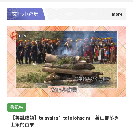
文化小辭典
魯凱族
【魯凱族語】ta‘avalra ‘i tatolohae ni｜萬山部落勇
士祭的由來