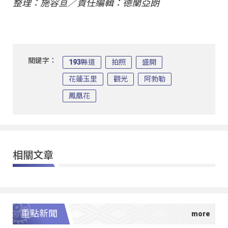
整理：施容亘／責任編輯：德蘭亞朗
關鍵字：
193縣道
拍照
盛開
花蓮玉里
觀光
阿勃勒
鳳凰花
相關文章
重點新聞