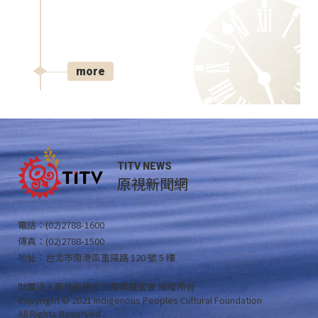
more
TITV NEWS
原視新聞網
電話：(02)2788-1600
傳真：(02)2788-1500
地址：台北市南港區重陽路 120 號 5 樓
財團法人原住民族文化事業基金會 版權所有
Copyright © 2021 Indigenous Peoples Cultural Foundation
All Rights Reserved .