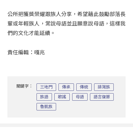
公所把獲獎榮耀跟族人分享，希望藉此鼓勵部落長
輩或年輕族人，常說母語並且願意說母語，這樣我
們的文化才能延續。
責任編輯：嘎兆
關鍵字：
三地門
傳承
傳統
排灣族
族語
歌謠
母語
語言復振
魯凱族