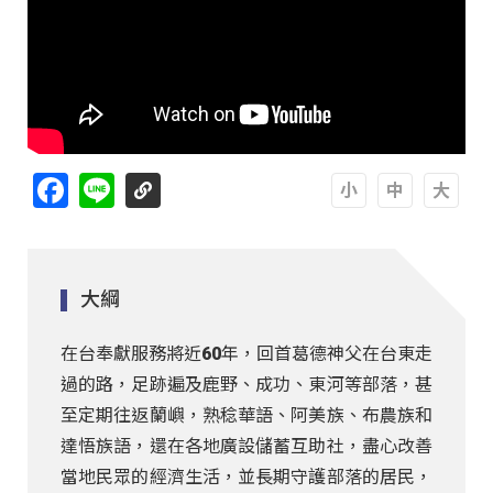
Facebook
Line
A
A
A
大綱
在台奉獻服務將近60年，回首葛德神父在台東走
過的路，足跡遍及鹿野、成功、東河等部落，甚
至定期往返蘭嶼，熟稔華語、阿美族、布農族和
達悟族語，還在各地廣設儲蓄互助社，盡心改善
當地民眾的經濟生活，並長期守護部落的居民，