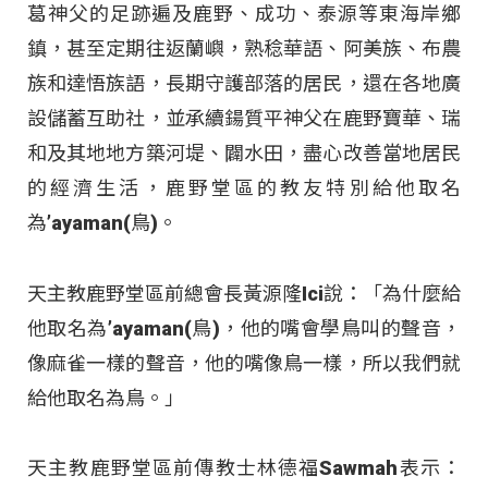
葛神父的足跡遍及鹿野、成功、泰源等東海岸鄉
鎮，甚至定期往返蘭嶼，熟稔華語、阿美族、布農
族和達悟族語，長期守護部落的居民，還在各地廣
設儲蓄互助社，並承續鍚質平神父在鹿野寶華、瑞
和及其地地方築河堤、闢水田，盡心改善當地居民
的經濟生活，鹿野堂區的教友特別給他取名
為’ayaman(鳥)。
天主教鹿野堂區前總會長黃源隆Ici說：「為什麼給
他取名為’ayaman(鳥)，他的嘴會學鳥叫的聲音，
像麻雀一樣的聲音，他的嘴像鳥一樣，所以我們就
給他取名為鳥。」
天主教鹿野堂區前傳教士林德福Sawmah表示：