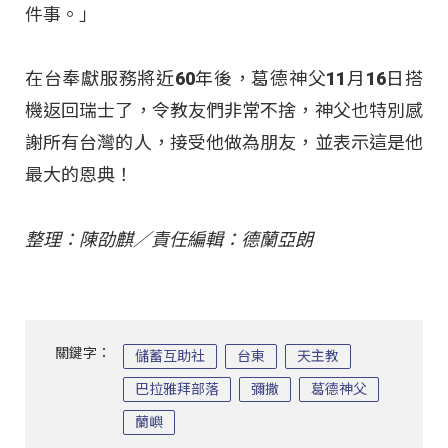
件事。」
在台奉獻服務將近60年後，葛德神父11月16日搭
機返回瑞士了，令教友們非常不捨，神父也特別感
謝所有台灣的人，接受他做為朋友，並表示這是他
最大的恩典！
整理：陳劭麒／責任編輯：德蘭亞朗
關鍵字：
儲蓄互助社
台東
天主教
巴拉雅拜部落
彌撒
葛德神父
蘭嶼