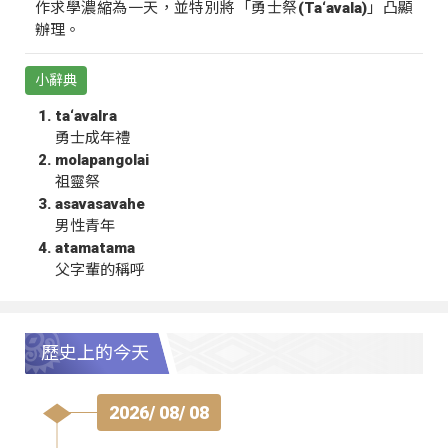
作求學濃縮為一天，並特別將「勇士祭(Ta‘avala)」凸顯
辦理。
小辭典
ta‘avalra
勇士成年禮
molapangolai
祖靈祭
asavasavahe
男性青年
atamatama
父字輩的稱呼
歷史上的今天
2026/ 08/ 08