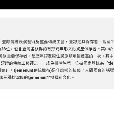
》登錄傳統表演藝術及重要傳統工藝，並認定其保存者。截至11
28位，包含臺灣各族群的有形或無形文化資產保存者。其中於1
民族重要保存者，是歷年認定原住民族類項最豐富的一次。其中
證的傳統工藝師之一，成為排灣族第一位被國家登錄為「tjem
」。tjemenun(傳統織布)是什麼樣的技藝？人間國寶的稱
認識排灣族的tjemenun地機織布文化。