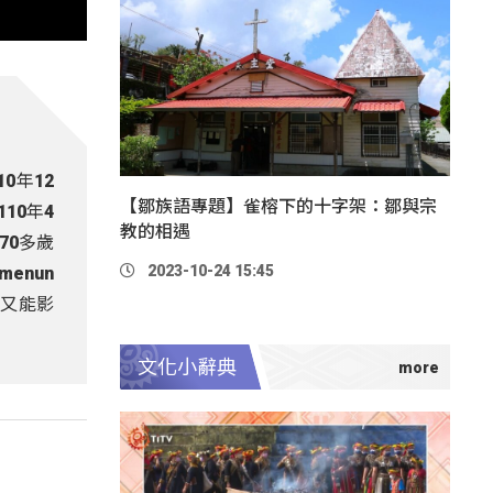
0年12
【鄒族語專題】雀榕下的十字架：鄒與宗
10年4
教的相遇
70多歲
2023-10-24 15:45
enun
號又能影
文化小辭典