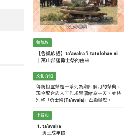
魯凱族
【魯凱族語】ta‘avalra ‘i tatolohae ni
｜萬山部落勇士祭的由來
文化介紹
傳統祖靈祭是一系列為期四個月的祭典，
現今配合族人工作求學濃縮為一天，並特
別將「勇士祭(Ta‘avala)」凸顯辦理。
小辭典
ta‘avalra
勇士成年禮