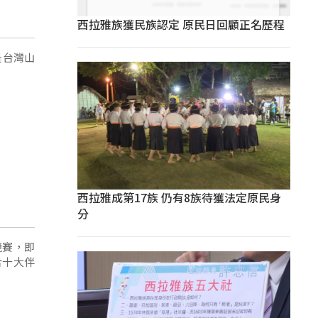
西拉雅族獲民族認定 原民日回顧正名歷程
是台灣山
西拉雅成第17族 仍有8族待獲法定原民身
分
競賽，即
合十大伴