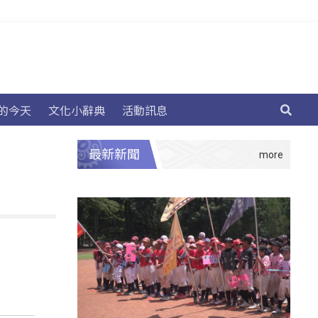
的今天
文化小辭典
活動訊息
最新新聞