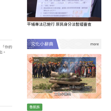
平埔專法已施行 原民身分法暫緩審查
文化小辭典
，「你的
出。
魯凱族