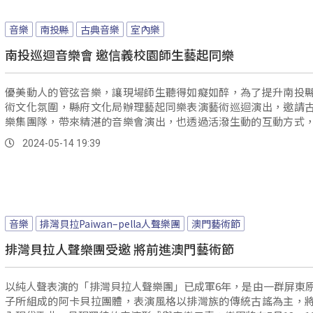
音樂
南投縣
古典音樂
室內樂
南投巡迴音樂會 邀信義校園師生藝起同樂
優美動人的管弦音樂，讓現場師生聽得如癡如醉，為了提升南投
術文化氛圍，縣府文化局辦理藝起同樂表演藝術巡迴演出，邀請
樂集團隊，帶來精湛的音樂會演出，也透過活潑生動的互動方式
人認識古典音樂。
2024-05-14 19:39
音樂
排灣貝拉Paiwan–pella人聲樂團
澳門藝術節
排灣貝拉人聲樂團受邀 將前進澳門藝術節
以純人聲表演的「排灣貝拉人聲樂團」已成軍6年，是由一群屏東
子所組成的阿卡貝拉團體，表演風格以排灣族的傳統古謠為主，