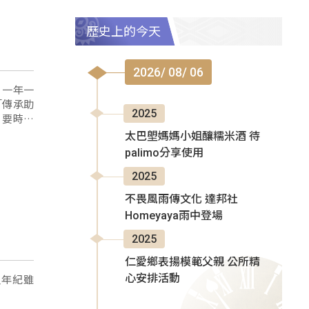
歷史上的今天
2026/ 08/ 06
，一年一
「傳承助
2025
，要時時
太巴塱媽媽小姐釀糯米酒 待
palimo分享使用
2025
不畏風雨傳文化 達邦社
Homeyaya雨中登場
2025
仁愛鄉表揚模範父親 公所精
心安排活動
員年紀雖