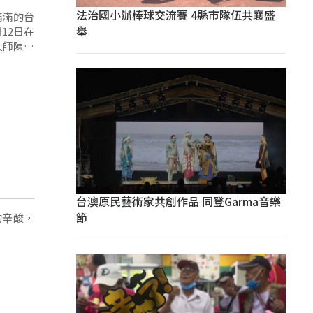
法治國小辦棒球交流賽 4縣市隊伍共襄盛
滿滿的台
舉
12日在
大師陳明
同語言音
台澳原民藝術家共創作品 同登Garma音樂
節
的辛酸，