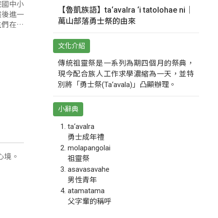
院國中小
【魯凱族語】ta‘avalra ‘i tatolohae ni｜
然後進一
萬山部落勇士祭的由來
生們在他
文化介紹
傳統祖靈祭是一系列為期四個月的祭典，
現今配合族人工作求學濃縮為一天，並特
別將「勇士祭(Ta‘avala)」凸顯辦理。
小辭典
ta‘avalra
勇士成年禮
molapangolai
心境。
祖靈祭
asavasavahe
男性青年
atamatama
父字輩的稱呼