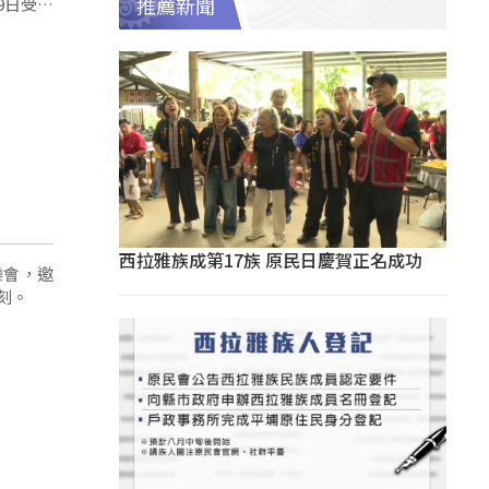
9日受邀
推薦新聞
西拉雅族成第17族 原民日慶賀正名成功
樂會，邀
刻。