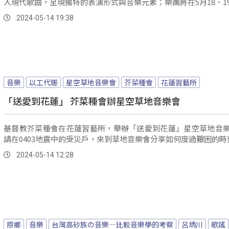
入現代歌曲，呈現獨特的表演形式與音樂元素；樂團將在5月18、1
到澳門藝術節演出。
2024-05-14 19:38
音樂
以工代賑
星空草地音樂會
芥菜種會
花蓮習藝所
「送愛到花蓮」 芥菜種會辦星空草地音樂會
基督教芥菜種會在花蓮習藝所，舉辦「送愛到花蓮」星空草地音
請在0403地震中的受災戶，來到草地音樂會分享如何度過艱困的時
2024-05-14 12:28
原鄉
音樂
台灣高砂族の音樂—比較音樂學的考察
呂炳川
歌謠