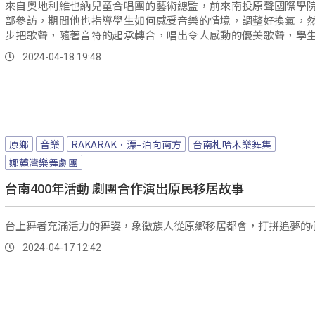
來自奧地利維也納兒童合唱團的藝術總監，前來南投原聲國際學
部參訪，期間他也指導學生如何感受音樂的情境，調整好換氣，
步把歌聲，隨著音符的起承轉合，唱出令人感動的優美歌聲，學
的指導下猶如醍醐灌頂，獲益良多。
2024-04-18 19:48
原鄉
音樂
RAKARAK．漂–泊向南方
台南札哈木樂舞集
娜麓灣樂舞劇團
台南400年活動 劇團合作演出原民移居故事
台上舞者充滿活力的舞姿，象徵族人從原鄉移居都會，打拼追夢的
2024-04-17 12:42