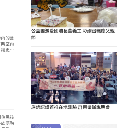
公益團邀愛國浦長輩義工 彩繪蛋糕慶父親
節
縣內的藝
古典室內
，讓更多
族語認證首推在地測驗 屏東舉辦說明會
原住民孩
將族語融