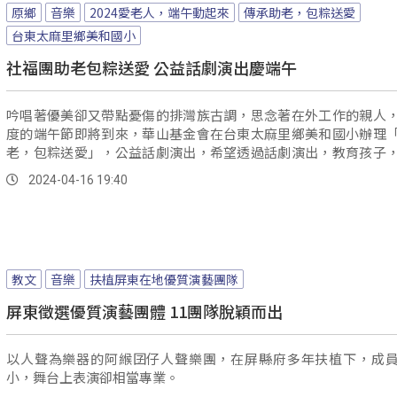
原鄉
音樂
2024愛老人，端午動起來
傳承助老，包粽送愛
台東太麻里鄉美和國小
社福團助老包粽送愛 公益話劇演出慶端午
吟唱著優美卻又帶點憂傷的排灣族古調，思念著在外工作的親人
度的端午節即將到來，華山基金會在台東太麻里鄉美和國小辦理
老，包粽送愛」，公益話劇演出，希望透過話劇演出，教育孩子
關心家中的的長輩。
2024-04-16 19:40
教文
音樂
扶植屏東在地優質演藝團隊
屏東徵選優質演藝團體 11團隊脫穎而出
以人聲為樂器的阿緱囝仔人聲樂團，在屏縣府多年扶植下，成
小，舞台上表演卻相當專業。