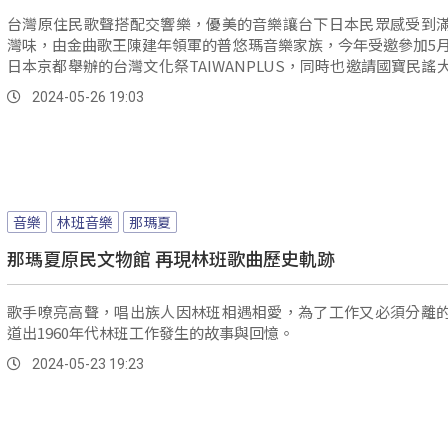
台灣原住民歌聲搭配交響樂，優美的音樂讓台下日本民眾感受到
灣味，由金曲歌王陳建年領軍的普悠瑪音樂家族，今年受邀參加5月
日本京都舉辦的台灣文化祭TAIWANPLUS，同時也邀請國寶民謠
章、金曲客語歌手謝宇威、唱作歌手PiA吳蓓雅，希望呈現台灣不
2024-05-26 19:03
樂，並與日本音樂人帶來精彩共演。
音樂
林班音樂
那瑪夏
那瑪夏原民文物館 再現林班歌曲歷史軌跡
歌手嘹亮高聲，唱出族人因林班相遇相愛，為了工作又必須分離
道出1960年代林班工作發生的故事與回憶。
2024-05-23 19:23