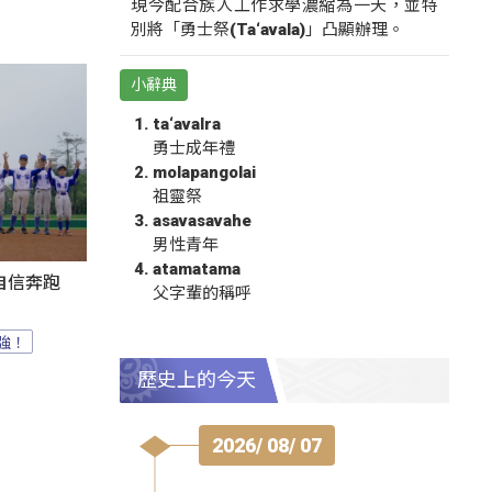
現今配合族人工作求學濃縮為一天，並特
別將「勇士祭(Ta‘avala)」凸顯辦理。
小辭典
ta‘avalra
勇士成年禮
molapangolai
祖靈祭
asavasavahe
男性青年
atamatama
自信奔跑
父字輩的稱呼
最強！
歷史上的今天
2026/ 08/ 07