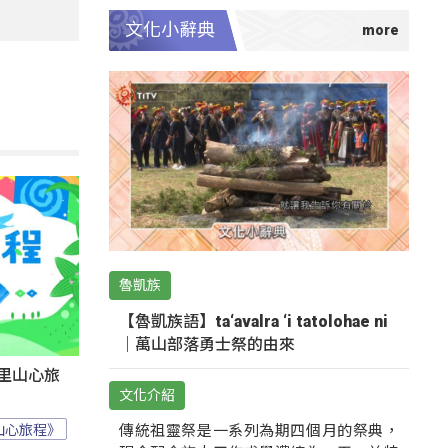
文化小辭典
魯凱族
【魯凱族語】ta‘avalra ‘i tatolohae ni
｜萬山部落勇士祭的由來
里山心旅
文化介紹
山心旅程》
傳統祖靈祭是一系列為期四個月的祭典，