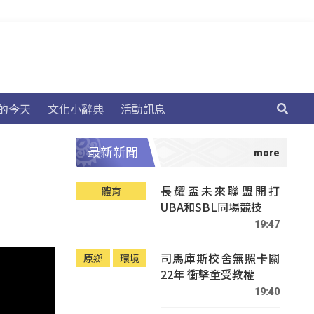
的今天
文化小辭典
活動訊息
最新新聞
長耀盃未來聯盟開打
體育
UBA和SBL同場競技
19:47
司馬庫斯校舍無照卡關
原鄉
環境
22年 衝擊童受教權
19:40