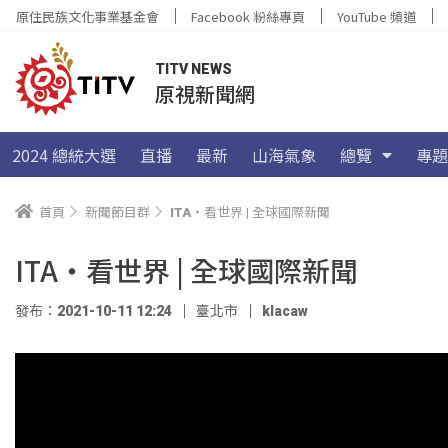
原住民族文化事業基金會
Facebook 粉絲專頁
YouTube 頻道
TITV NEWS
原視新聞網
2024 總統大選
直播
最新
山海氣象
總覽
專題
首頁
新聞節目群
ITA・看世界 | 全球國際新聞
ITA・看世界 | 全球國際新聞
發布：2021-10-11 12:24
臺北市
klacaw