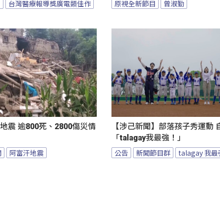
臺
台灣醫療報導獎廣電類佳作
原視全新節目
曾淑勤
地震 逾800死、2800傷災情
【涉己新聞】部落孩子秀運動 
「talagay我最強！」
聞
阿富汗地震
公告
新聞節目群
talagay 我