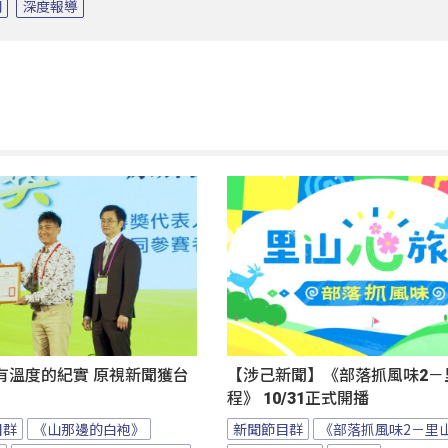
問
深度報導
有溫度的紀實 原視新聞獲台
【涉己新聞】《部落抓風味2－
程》 10/31正式開播
目群
《山那邊的白袍》
新聞節目群
《部落抓風味2－里