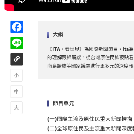
Facebook
大綱
Line
《ITA・看世界》為國際新聞節目。It
的理解跟歸屬感。從台灣原住民族觀點看
南島語族等國家議題進行更多元的深度報
A
節目單元
A
(一)國際主流及原住民重大新聞掃描
A
(二)全球原住民及主流重大新聞深度