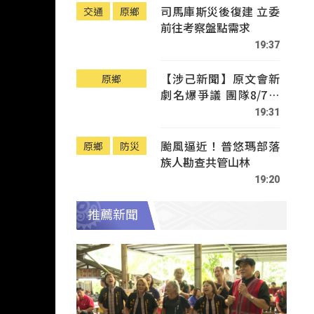
司馬庫斯災後復建 立委
交通
原鄉
前往考察盤點需求
19:37
【涉己新聞】原文會新
原鄉
劇名爆爭議 團隊8/7赴
Tafalong致歉
19:31
颱風逼近！普悠瑪部落
原鄉
防災
族人勘查共管山林
19:20
推薦新聞