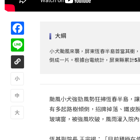
Facebook
大綱
Line
小犬颱風來襲，屏東恆春半島首當其衝，
倒成一片。根據台電統計，屏東縣累計5
A
颱風小犬強勁風勢狂掃恆春半島，讓
A
有多起路樹傾倒，招牌掉落、鐵皮
玻璃窗，被強風吹破，風雨灌入院內
A
恆基副院長 王宗揚：「目前積極在