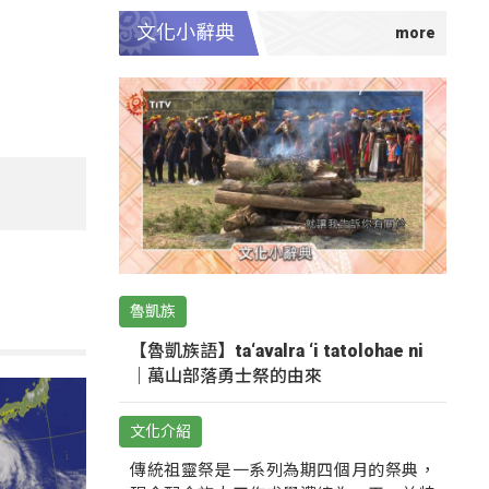
文化小辭典
魯凱族
【魯凱族語】ta‘avalra ‘i tatolohae ni
｜萬山部落勇士祭的由來
文化介紹
傳統祖靈祭是一系列為期四個月的祭典，