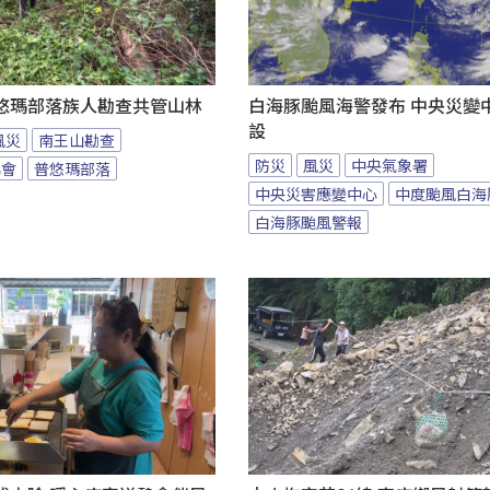
悠瑪部落族人勘查共管山林
白海豚颱風海警發布 中央災變
設
風災
南王山勘查
防災
風災
中央氣象署
協會
普悠瑪部落
中央災害應變中心
中度颱風白海
白海豚颱風警報