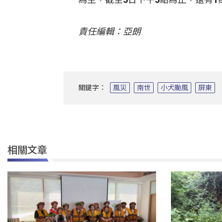
責任編輯：亞朗
關鍵字：
風災
南世
小犬颱風
屏東
相關文章