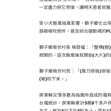
一定盡力把它修復，讓明天患者就醫
受小犬颱風強風影響，獅子鄉也出
路樹被吹倒外，甚至綜合運動場的P
獅子鄉南世村長 楊登福：「整棵(樹)
掀開的，這次颱風後就開始(大片)
獅子鄉南世村民：「(風力很強)很強
(被)吹下來。」
屏東縣災情多數為強風所造成的電
台電統計，屏東縣累計5萬8千多戶
為主，截至5日下午5點為止，還有1