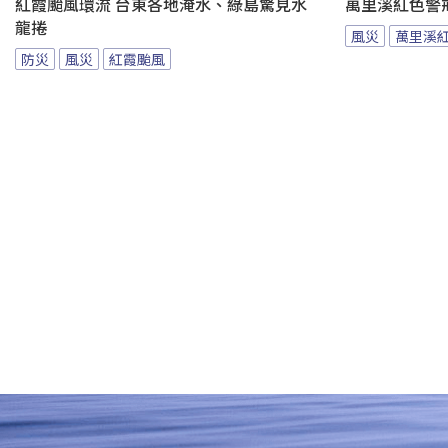
紅霞颱風環流 台東各地淹水、綠島驚見水
萬里溪紅色警
龍捲
風災
萬里溪
防災
風災
紅霞颱風