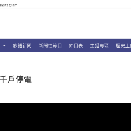
Instagram
族語新聞
新聞性節目
節目表
主播專區
歷史上
6千戶停電