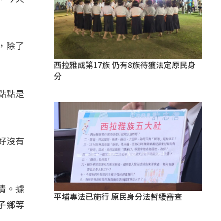
，除了
西拉雅成第17族 仍有8族待獲法定原民身
分
一點點是
好沒有
情。據
平埔專法已施行 原民身分法暫緩審查
子鄉等