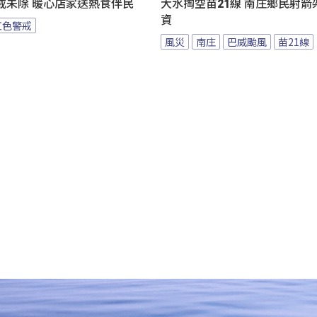
戒未除 暖心店家送熱食伴民
大水掏空苗21線 南庄鄉民射箭
資
紅色警戒
風災
南庄
巴威颱風
苗21線