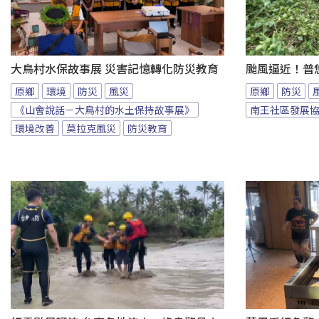
大鳥村水保故事展 災害記憶轉化防災教育
颱風逼近！普
原鄉
環境
防災
風災
原鄉
防災
《山會說話－大鳥村的水土保持故事展》
南王社區發展
環境改善
莫拉克風災
防災教育