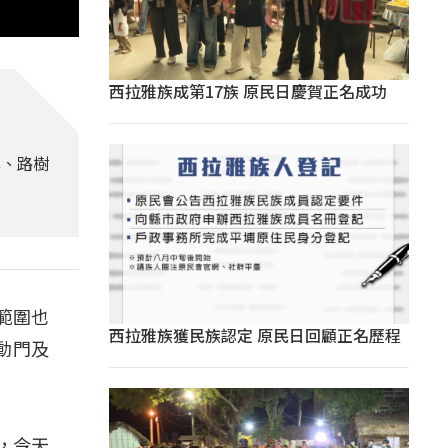
西拉雅族成第17族 原民日慶賀正名成功
桿、路樹
範圍也
西拉雅族獲民族認定 原民日回顧正名歷程
動門及
，今天