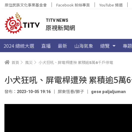
原住民族文化事業基金會
Facebook 粉絲專頁
YouTube 頻道
TITV NEWS
原視新聞網
2024 總統大選
直播
最新
山海氣象
總覽
專題
首頁
風災
小犬狂吼、屏電桿遭殃 累積逾5萬6千戶停電
小犬狂吼、屏電桿遭殃 累積逾5萬
發布：2023-10-05 19:16
屏東恆春/獅子
gese paljaljuman