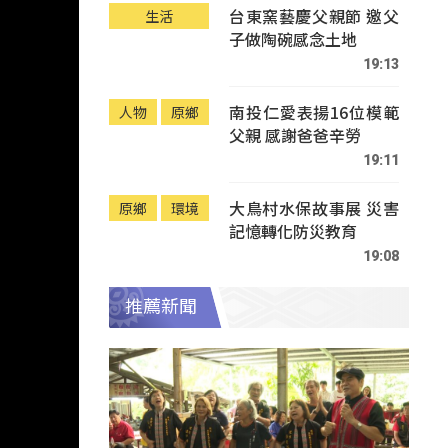
台東窯藝慶父親節 邀父
生活
子做陶碗感念土地
19:13
南投仁愛表揚16位模範
人物
原鄉
父親 感謝爸爸辛勞
19:11
大鳥村水保故事展 災害
原鄉
環境
記憶轉化防災教育
19:08
推薦新聞