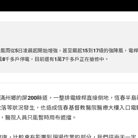
風雨從5日凌晨起開始增強，甚至颳起15到17級的強陣風，電
萬8千多戶停電，目前還有1萬7千多戶正在搶修中。
滿州鄉的屏200縣道，一整排電線桿直接倒地，恆春半島
脫落等狀況發生，也造成恆春基督教醫院醫療大樓入口電
，醫院人員只能暫時用布遮擋。
修復，比較會有影響到現場作業的部分，我們這兩天一定