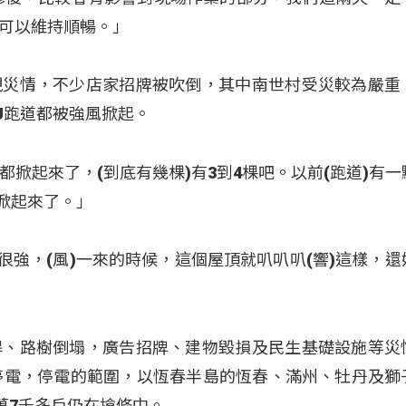
可以維持順暢。」
現災情，不少店家招牌被吹倒，其中南世村受災較為嚴重
U跑道都被強風掀起。
都掀起來了，(到底有幾棵)有3到4棵吧。以前(跑道)有
的掀起來了。」
很強，(風)一來的時候，這個屋頂就叭叭叭(響)這樣，還
桿、路樹倒塌，廣告招牌、建物毀損及民生基礎設施等災
停電，停電的範圍，以恆春半島的恆春、滿州、牡丹及獅
萬7千多戶仍在搶修中。