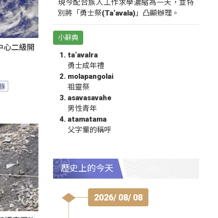
現今配合族人工作求學濃縮為一天，並特
別將「勇士祭(Ta‘avala)」凸顯辦理。
小辭典
中心二級開
ta‘avalra
勇士成年禮
molapangolai
豚
祖靈祭
asavasavahe
男性青年
atamatama
父字輩的稱呼
歷史上的今天
2026/ 08/ 08