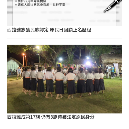
西拉雅族獲民族認定 原民日回顧正名歷程
西拉雅成第17族 仍有8族待獲法定原民身分