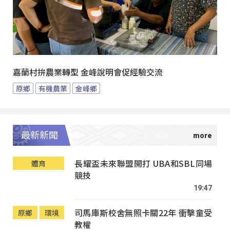
嘉蘭村拚農業轉型 金峰說明會促經驗交流
原鄉
有機農業
金峰鄉
最新新聞
長耀盃未來聯盟開打 UBA和SBL同場
體育
競技
19:47
司馬庫斯校舍無照卡關22年 衝擊童受
原鄉
環境
教權