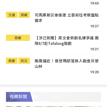
19:40
司馬庫斯災後復建 立委前往考察盤點
交通
原鄉
需求
19:37
【涉己新聞】原文會新劇名爆爭議 團
原鄉
隊8/7赴Tafalong致歉
19:31
颱風逼近！普悠瑪部落族人勘查共管
原鄉
防災
山林
19:20
推薦新聞