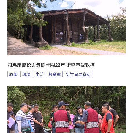
司馬庫斯校舍無照卡關22年 衝擊童受教權
原鄉
環境
生活
教育部
新竹司馬庫斯