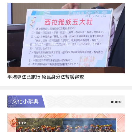
平埔專法已施行 原民身分法暫緩審查
文化小辭典