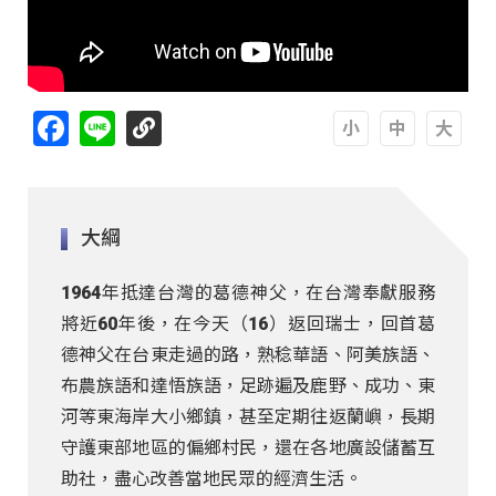
Facebook
Line
A
A
A
大綱
1964年抵達台灣的葛德神父，在台灣奉獻服務
將近60年後，在今天（16）返回瑞士，回首葛
德神父在台東走過的路，熟稔華語、阿美族語、
布農族語和達悟族語，足跡遍及鹿野、成功、東
河等東海岸大小鄉鎮，甚至定期往返蘭嶼，長期
守護東部地區的偏鄉村民，還在各地廣設儲蓄互
助社，盡心改善當地民眾的經濟生活。