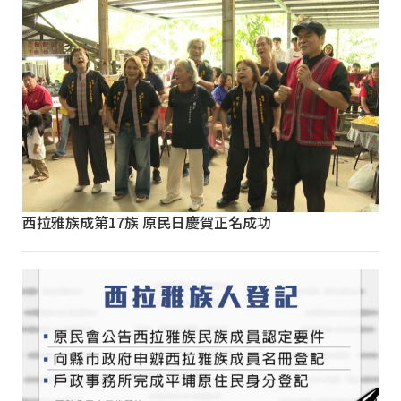
西拉雅族成第17族 原民日慶賀正名成功