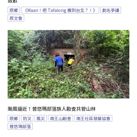
致歉
原鄉
《Maan！把 Tafalong 搬到台北？！》
劇名爭議
原文會
颱風逼近！普悠瑪部落族人勘查共管山林
原鄉
防災
風災
南王山勘查
南王社區發展協會
普悠瑪部落