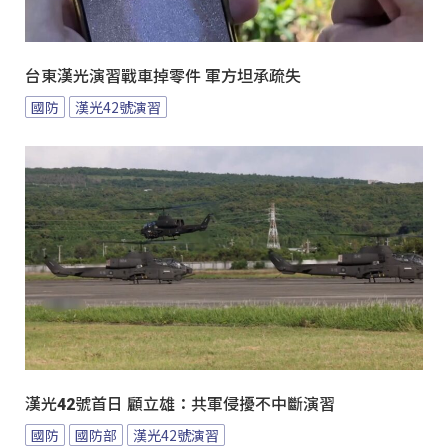
台東漢光演習戰車掉零件 軍方坦承疏失
國防
漢光42號演習
漢光42號首日 顧立雄：共軍侵擾不中斷演習
國防
國防部
漢光42號演習