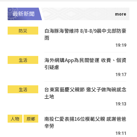
最新新聞
白海豚海警維持 8/8-8/9晨中北部防豪
防災
雨
19:19
海外網購App為民間營運 收費、個資
生活
引疑慮
19:17
台東窯藝慶父親節 邀父子做陶碗感念
生活
土地
19:13
南投仁愛表揚16位模範父親 感謝爸爸
人物
原鄉
辛勞
19:11