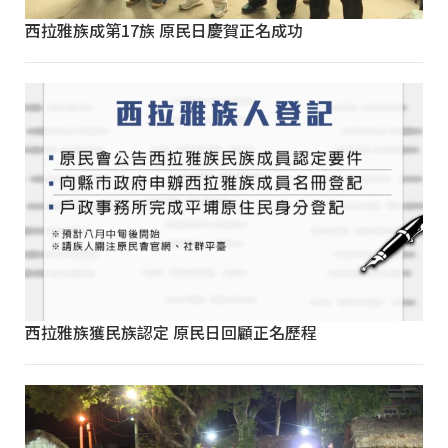
西拉雅族成第17族 原民日慶賀正名成功
西拉雅族獲民族認定 原民日回顧正名歷程