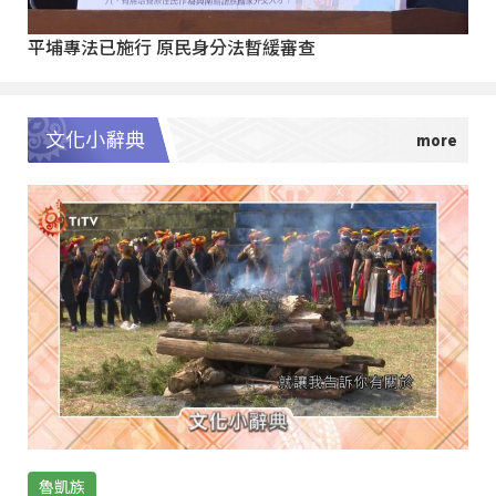
平埔專法已施行 原民身分法暫緩審查
文化小辭典
魯凱族