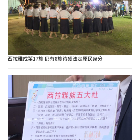
西拉雅成第17族 仍有8族待獲法定原民身分