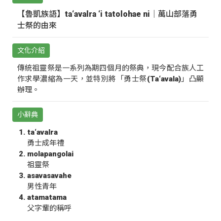
【魯凱族語】ta‘avalra ‘i tatolohae ni｜萬山部落勇
士祭的由來
文化介紹
傳統祖靈祭是一系列為期四個月的祭典，現今配合族人工
作求學濃縮為一天，並特別將「勇士祭(Ta‘avala)」凸顯
辦理。
小辭典
ta‘avalra
勇士成年禮
molapangolai
祖靈祭
asavasavahe
男性青年
atamatama
父字輩的稱呼