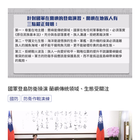
國軍登島防衛操演 蘭嶼傳統領域、生態受關注
國防
防衛作戰演練