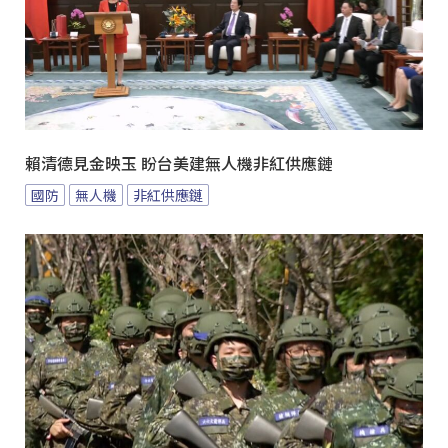
賴清德見金映玉 盼台美建無人機非紅供應鏈
國防
無人機
非紅供應鏈