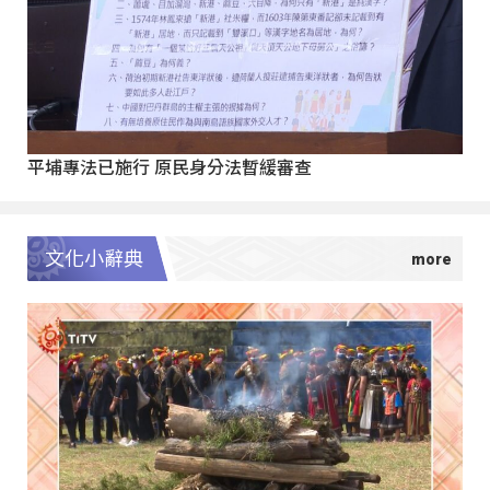
平埔專法已施行 原民身分法暫緩審查
文化小辭典