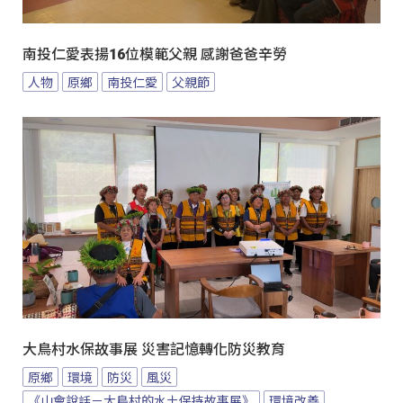
南投仁愛表揚16位模範父親 感謝爸爸辛勞
人物
原鄉
南投仁愛
父親節
大鳥村水保故事展 災害記憶轉化防災教育
原鄉
環境
防災
風災
《山會說話－大鳥村的水土保持故事展》
環境改善