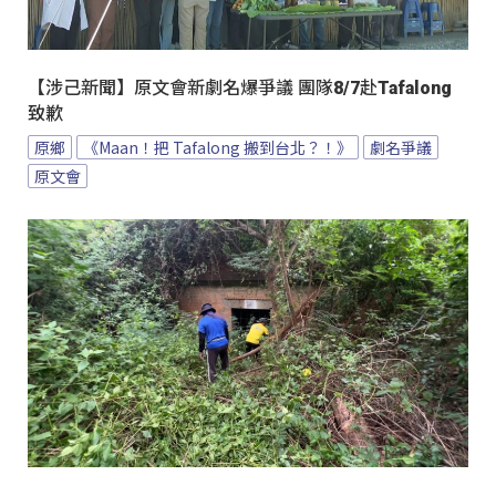
【涉己新聞】原文會新劇名爆爭議 團隊8/7赴Tafalong
致歉
原鄉
《Maan！把 Tafalong 搬到台北？！》
劇名爭議
原文會