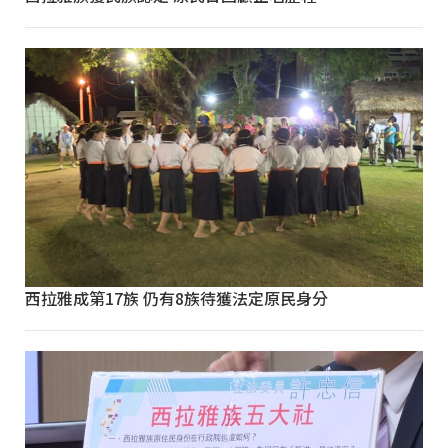
西拉雅成第17族 仍有8族待獲法定原民身分