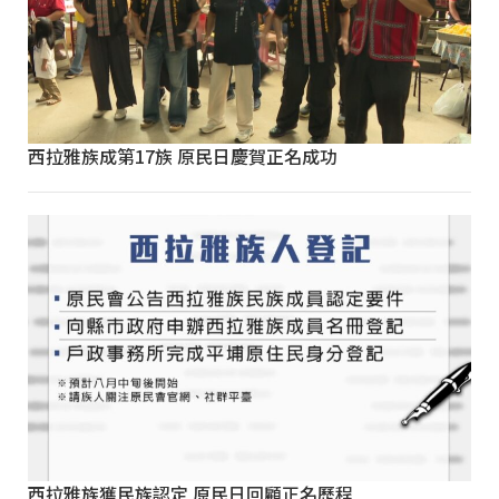
西拉雅族成第17族 原民日慶賀正名成功
西拉雅族獲民族認定 原民日回顧正名歷程