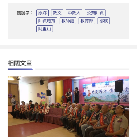
關鍵字：
原鄉
教文
中教大
公費師資
師資培育
教師證
教育部
鄒族
阿里山
相關文章