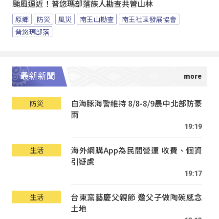
颱風逼近！普悠瑪部落族人勘查共管山林
原鄉
防災
風災
南王山勘查
南王社區發展協會
普悠瑪部落
最新新聞
白海豚海警維持 8/8-8/9晨中北部防豪
防災
雨
19:19
海外網購App為民間營運 收費、個資
生活
引疑慮
19:17
台東窯藝慶父親節 邀父子做陶碗感念
生活
土地