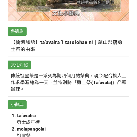
魯凱族
【魯凱族語】ta‘avalra ‘i tatolohae ni｜萬山部落勇
士祭的由來
文化介紹
傳統祖靈祭是一系列為期四個月的祭典，現今配合族人工
作求學濃縮為一天，並特別將「勇士祭(Ta‘avala)」凸顯
辦理。
小辭典
ta‘avalra
勇士成年禮
molapangolai
祖靈祭