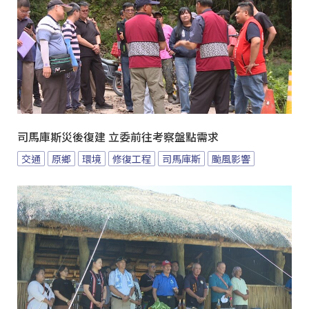
司馬庫斯災後復建 立委前往考察盤點需求
交通
原鄉
環境
修復工程
司馬庫斯
颱風影響