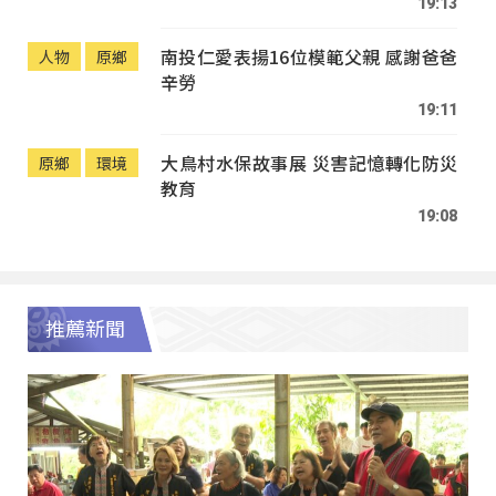
19:13
南投仁愛表揚16位模範父親 感謝爸爸
人物
原鄉
辛勞
19:11
大鳥村水保故事展 災害記憶轉化防災
原鄉
環境
教育
19:08
推薦新聞