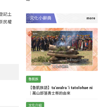
登記土
文化小辭典
原民權
魯凱族
【魯凱族語】ta‘avalra ‘i tatolohae ni
｜萬山部落勇士祭的由來
文化介紹