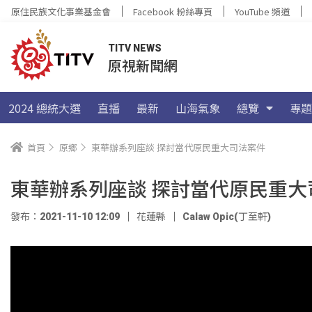
原住民族文化事業基金會
Facebook 粉絲專頁
YouTube 頻道
TITV NEWS
原視新聞網
2024 總統大選
直播
最新
山海氣象
總覽
專題
首頁
原鄉
東華辦系列座談 探討當代原民重大司法案件
東華辦系列座談 探討當代原民重大
發布：2021-11-10 12:09
花蓮縣
Calaw Opic(丁至軒)