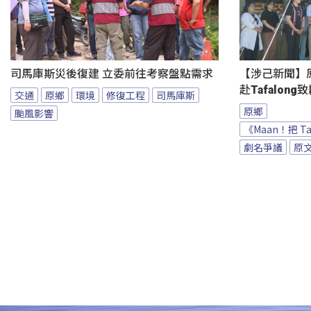
司馬庫斯災後復建 立委前往考察盤點需求
【涉己新聞】原
赴Tafalong
交通
原鄉
環境
修復工程
司馬庫斯
原鄉
颱風影響
《Maan！把 T
劇名爭議
原