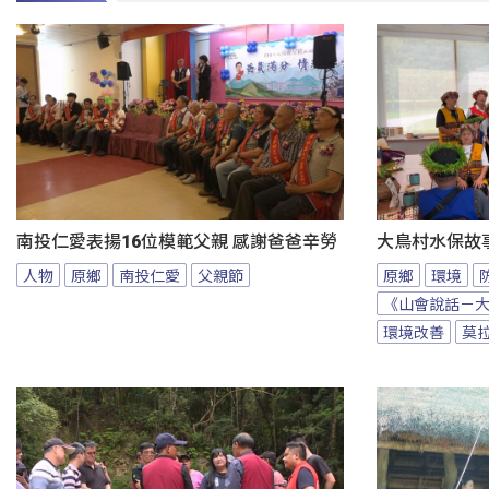
南投仁愛表揚16位模範父親 感謝爸爸辛勞
大鳥村水保故
人物
原鄉
南投仁愛
父親節
原鄉
環境
《山會說話－
環境改善
莫