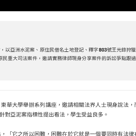
，以亞洲水泥案、原住民借名土地登記、釋字803號王光錄狩
當代原民重大司法案件，邀請實務律師現身分享案件的訴訟爭點跟
，東華大學舉辦系列講座，邀請相關法界人士現身說法，
針對亞泥案指標性提出看法，學生受益良多。
出，「它之所以困難，困難在於它就是一個要同時有法律