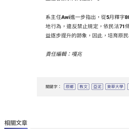
系主任Awi進一步指出，從5月釋字
地行為，違反禁止規定，依民法71
益逐步提升的跡象，因此，培育原民
責任編輯：嘎兆
關鍵字：
原鄉
教文
亞泥
東華大學
相關文章