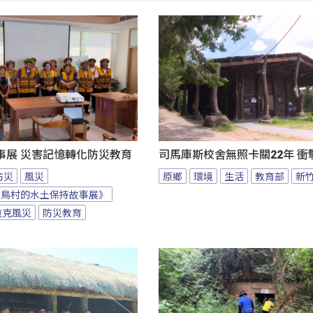
事展 災害記憶轉化防災教育
司馬庫斯校舍無照卡關22年 衝
防災
風災
原鄉
環境
生活
教育部
新
大鳥村的水土保持故事展》
拉克風災
防災教育