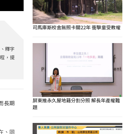
司馬庫斯校舍無照卡關22年 衝擊童受教權
獵、釋字
過程，提
屏東推永久屋地籍分割分照 解長年產權難
而長期
題
在、同