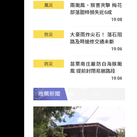
兩颱風、猴害夾擊 梅花
風災
部落甜柿損失近6成
19:08
大豪雨炸尖石！ 落石阻
防災
路及時搶修交通未斷
19:06
苗栗南庄嚴防白海豚颱
防災
風 提前封閉易崩路段
19:04
推薦新聞