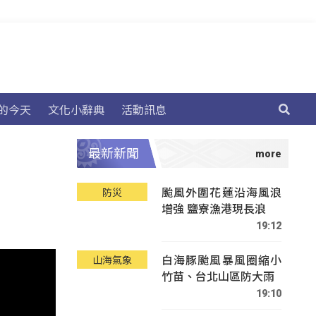
的今天
文化小辭典
活動訊息
最新新聞
颱風外圍花蓮沿海風浪
防災
增強 鹽寮漁港現長浪
19:12
白海豚颱風暴風圈縮小
山海氣象
竹苗、台北山區防大雨
19:10