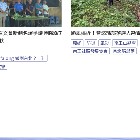
文會新劇名爆爭議 團隊8/7
颱風逼近！普悠瑪部落族人勘
致歉
原鄉
防災
風災
南王山勘查
南王社區發展協會
普悠瑪部落
afalong 搬到台北？！》
文會