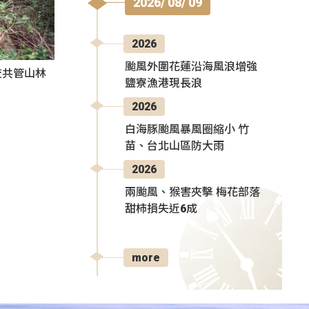
2026/ 08/ 09
2026
颱風外圍花蓮沿海風浪增強
查共管山林
鹽寮漁港現長浪
2026
白海豚颱風暴風圈縮小 竹
苗、台北山區防大雨
2026
兩颱風、猴害夾擊 梅花部落
甜柿損失近6成
more