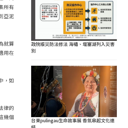
集所有
到亞泥
政院版災防法修法 海嘯、堰塞湖列入災害
因為就算
別
適用在
中，如
族法律的
這幾個
台東pulingau生命故事展 香氛串起文化連
結