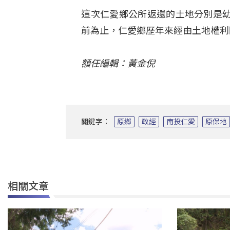
這次仁愛鄉公所返還的土地分別是幼獅
前為止，仁愛鄉歷年來經由土地權利
額任編輯：黃金倪
關鍵字：
原鄉
政經
南投仁愛
原保地
相關文章