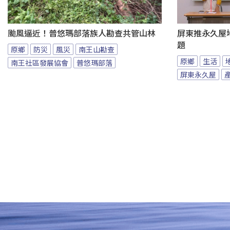
颱風逼近！普悠瑪部落族人勘查共管山林
屏東推永久屋
題
原鄉
防災
風災
南王山勘查
原鄉
生活
南王社區發展協會
普悠瑪部落
屏東永久屋