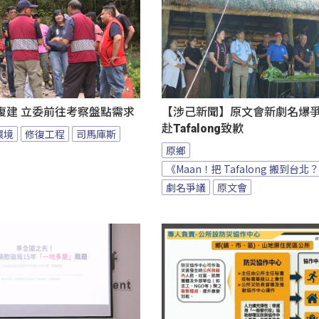
復建 立委前往考察盤點需求
【涉己新聞】原文會新劇名爆爭議
赴Tafalong致歉
環境
修復工程
司馬庫斯
原鄉
《Maan！把 Tafalong 搬到台北
劇名爭議
原文會