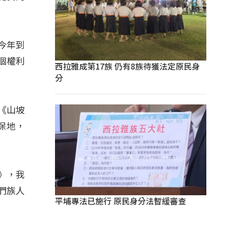
今年到
個權利
西拉雅成第17族 仍有8族待獲法定原民身
分
《山坡
保地，
》，我
們族人
平埔專法已施行 原民身分法暫緩審查