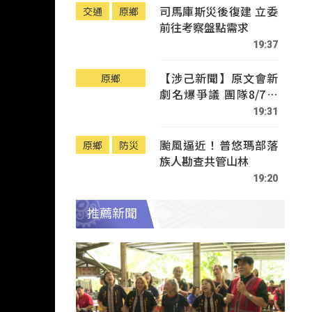
司馬庫斯災後復建 立委
交通
原鄉
前往考察盤點需求
19:37
【涉己新聞】原文會新
原鄉
劇名爆爭議 團隊8/7赴
Tafalong致歉
19:31
颱風逼近！普悠瑪部落
原鄉
防災
族人勘查共管山林
19:20
推薦新聞