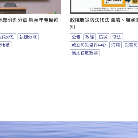
地籍分割分照 解長年產權難
政院版災防法修法 海嘯、堰塞
別
地籍分割
執照分照
公告
政經
防災
修法
產地權
成立防災協作中心
海嘯
災害防
馬太鞍堰塞湖