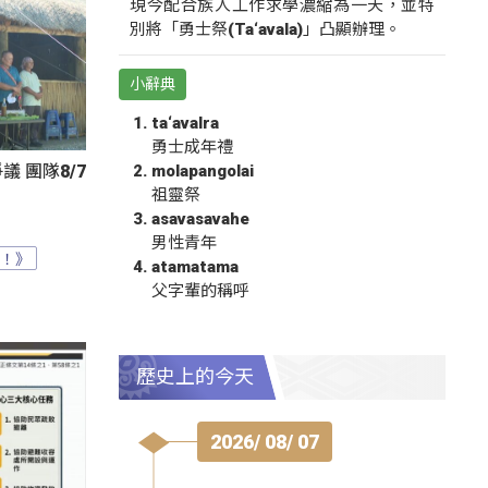
現今配合族人工作求學濃縮為一天，並特
別將「勇士祭(Ta‘avala)」凸顯辦理。
小辭典
ta‘avalra
勇士成年禮
molapangolai
 團隊8/7
祖靈祭
asavasavahe
男性青年
？！》
atamatama
父字輩的稱呼
歷史上的今天
2026/ 08/ 07