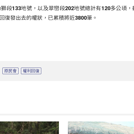
段133地號，以及翠巒段202地號總計有120多公頃，
回復發出去的權狀，已累積將近3800筆。
原民會
權利回復