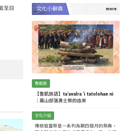
截至目
文化小辭典
魯凱族
【魯凱族語】ta‘avalra ‘i tatolohae ni
｜萬山部落勇士祭的由來
文化介紹
傳統祖靈祭是一系列為期四個月的祭典，