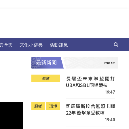
的今天
文化小辭典
活動訊息
最新新聞
長耀盃未來聯盟開打
體育
UBA和SBL同場競技
19:47
司馬庫斯校舍無照卡關
原鄉
環境
22年 衝擊童受教權
19:40