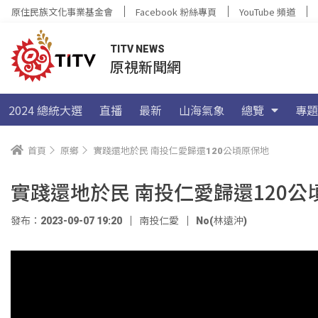
原住民族文化事業基金會
Facebook 粉絲專頁
YouTube 頻道
TITV NEWS
原視新聞網
2024 總統大選
直播
最新
山海氣象
總覽
專題
首頁
原鄉
實踐還地於民 南投仁愛歸還120公頃原保地
實踐還地於民 南投仁愛歸還120公
發布：2023-09-07 19:20
南投仁愛
No(林遠沖)