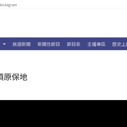
Instagram
族語新聞
新聞性節目
節目表
主播專區
歷史上
頃原保地