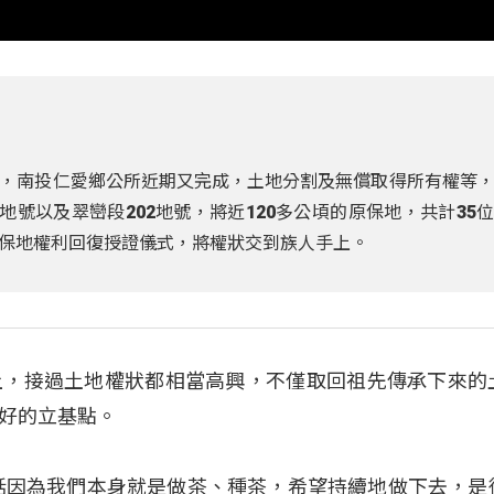
，南投仁愛鄉公所近期又完成，土地分割及無償取得所有權等
地號以及翠巒段202地號，將近120多公頃的原保地，共計35
保地權利回復授證儀式，將權狀交到族人手上。
上，接過土地權狀都相當高興，不僅取回祖先傳承下來的
好的立基點。
話因為我們本身就是做茶、種茶，希望持續地做下去，是