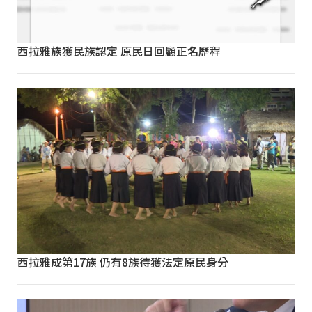
西拉雅族獲民族認定 原民日回顧正名歷程
西拉雅成第17族 仍有8族待獲法定原民身分