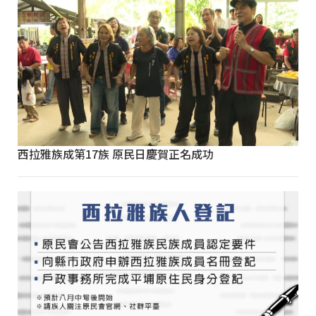
西拉雅族成第17族 原民日慶賀正名成功