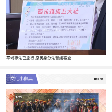
平埔專法已施行 原民身分法暫緩審查
文化小辭典