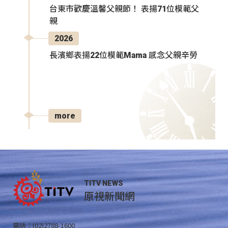
台東市歡慶溫馨父親節！ 表揚71位模範父
親
2026
長濱鄉表揚22位模範Mama 感念父親辛勞
more
TITV NEWS
原視新聞網
電話：(02)2788-1600