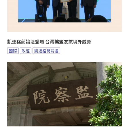
凱達格蘭論壇登場 台灣攜盟友抗境外威脅
國際
政經
凱達格蘭論壇