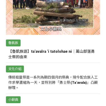
魯凱族
【魯凱族語】ta‘avalra ‘i tatolohae ni｜萬山部落勇
士祭的由來
文化介紹
傳統祖靈祭是一系列為期四個月的祭典，現今配合族人工
作求學濃縮為一天，並特別將「勇士祭(Ta‘avala)」凸顯
辦理。
小辭典