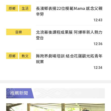
長濱鄉表揚22位模範Mama 感念父親
原鄉
生活
辛勞
12:43
北流幕後課程成果展 阿爆率新人熱力
音樂
登台
12:36
舞跨界劇場培訓 結合花蓮觀光拓青年
原鄉
教文
就業
12:34
推薦新聞