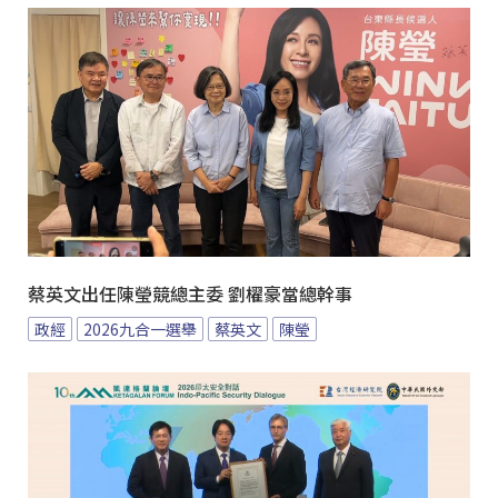
蔡英文出任陳瑩競總主委 劉櫂豪當總幹事
政經
2026九合一選舉
蔡英文
陳瑩