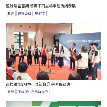
監院陷空窗期 朝野不同立場牽動後續發展
政經
監察委員
監察院
西拉雅族8月中可登記身分 學者提疑慮
政經
平埔原住民族群身分