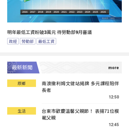
明年最低工資盼破3萬元 待勞動部9月審議
政經
勞動部
最低工資
最新新聞
南澳撒利姆文健站揭牌 多元課程陪伴
原鄉
長者
12:50
台東市歡慶溫馨父親節！ 表揚71位模
生活
範父親
12:45