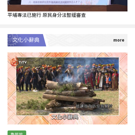
平埔專法已施行 原民身分法暫緩審查
文化小辭典
魯凱族