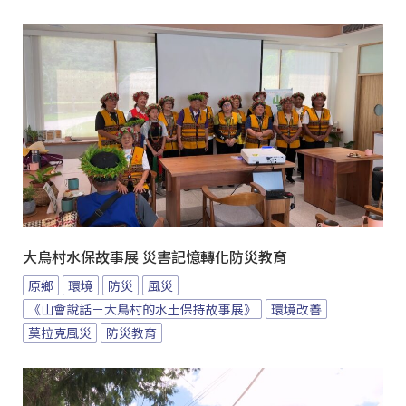
大鳥村水保故事展 災害記憶轉化防災教育
原鄉
環境
防災
風災
《山會說話－大鳥村的水土保持故事展》
環境改善
莫拉克風災
防災教育