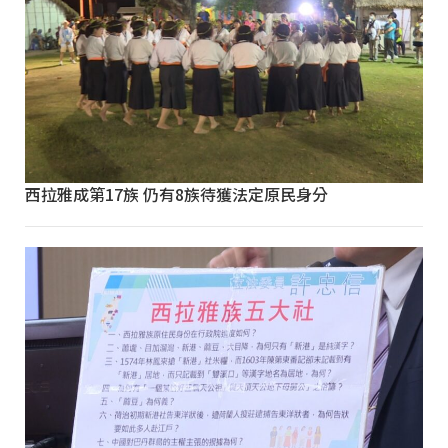
西拉雅成第17族 仍有8族待獲法定原民身分