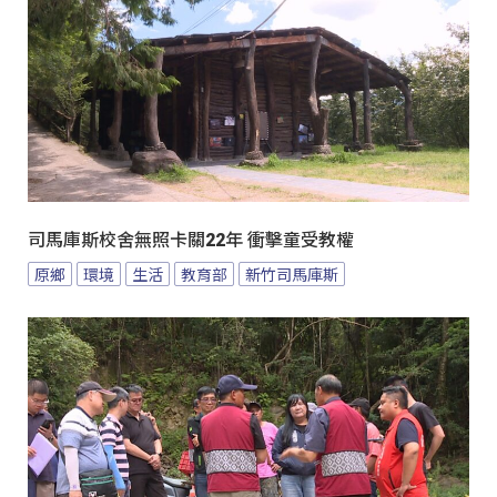
司馬庫斯校舍無照卡關22年 衝擊童受教權
原鄉
環境
生活
教育部
新竹司馬庫斯