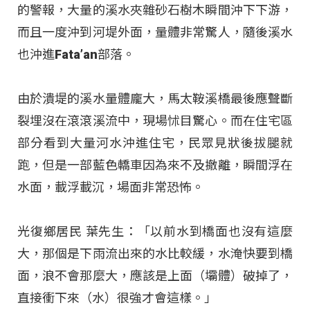
的警報，大量的溪水夾雜砂石樹木瞬間沖下下游，
而且一度沖到河堤外面，量體非常驚人，隨後溪水
也沖進Fata’an部落。
由於潰堤的溪水量體龐大，馬太鞍溪橋最後應聲斷
裂埋沒在滾滾溪流中，現場怵目驚心。而在住宅區
部分看到大量河水沖進住宅，民眾見狀後拔腿就
跑，但是一部藍色轎車因為來不及撤離，瞬間浮在
水面，載浮載沉，場面非常恐怖。
光復鄉居民 葉先生：「以前水到橋面也沒有這麼
大，那個是下雨流出來的水比較緩，水淹快要到橋
面，浪不會那麼大，應該是上面（壩體）破掉了，
直接衝下來（水）很強才會這樣。」