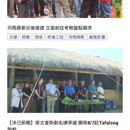
司馬庫斯災後復建 立委前往考察盤點需求
交通
原鄉
環境
修復工程
司馬庫斯
颱風影響
【涉己新聞】原文會新劇名爆爭議 團隊8/7赴Tafalong
致歉