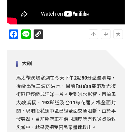
Facebook
Line
A
A
A
大綱
馬太鞍溪堰塞湖在今天下午2點50分溢流潰堤，
後續出現三波的洪水，目前Fata’an部落及光復
街區已經變成汪洋一片。受到洪水影響，目前馬
太鞍溪橋、193縣道及台11線花蓮大橋全面封
閉，現階段花蓮中區已經全面交通阻斷，由於事
發突然，目前縣府正在偕同調度所有救災資源救
災當中，就是要把受困民眾盡速救出。