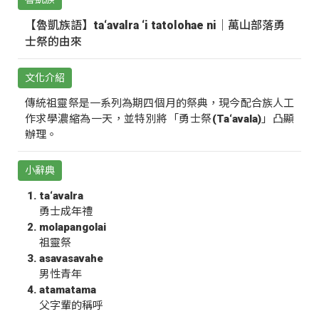
【魯凱族語】ta‘avalra ‘i tatolohae ni｜萬山部落勇
士祭的由來
文化介紹
傳統祖靈祭是一系列為期四個月的祭典，現今配合族人工
作求學濃縮為一天，並特別將「勇士祭(Ta‘avala)」凸顯
辦理。
小辭典
ta‘avalra
勇士成年禮
molapangolai
祖靈祭
asavasavahe
男性青年
atamatama
父字輩的稱呼