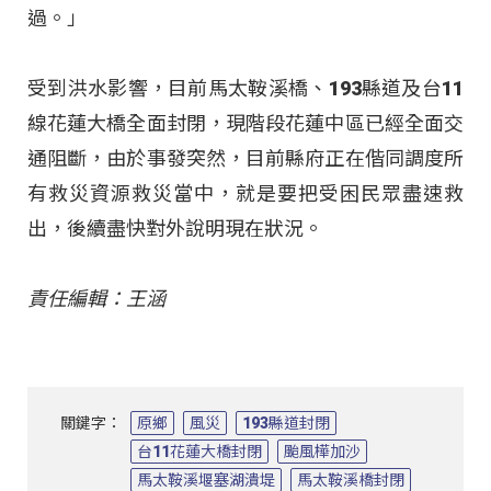
過。」
受到洪水影響，目前馬太鞍溪橋、193縣道及台11
線花蓮大橋全面封閉，現階段花蓮中區已經全面交
通阻斷，由於事發突然，目前縣府正在偕同調度所
有救災資源救災當中，就是要把受困民眾盡速救
出，後續盡快對外說明現在狀況。
責任編輯：王涵
關鍵字：
原鄉
風災
193縣道封閉
台11花蓮大橋封閉
颱風樺加沙
馬太鞍溪堰塞湖潰堤
馬太鞍溪橋封閉