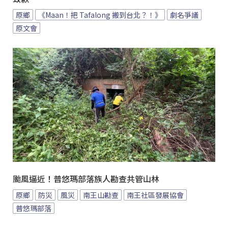
原鄉
《Maan！把 Tafalong 搬到台北？！》
劇名爭議
原文會
颱風逼近！普悠瑪部落族人勘查共管山林
原鄉
防災
風災
南王山勘查
南王社區發展協會
普悠瑪部落