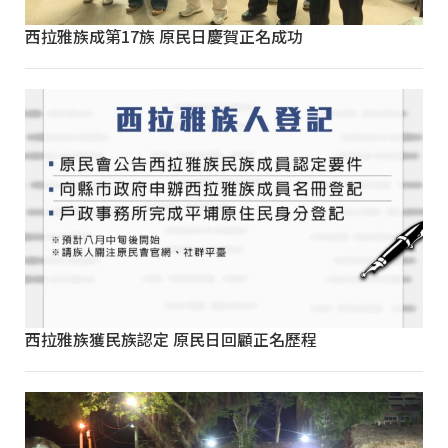
西拉雅族成第17族 原民日慶賀正名成功
西拉雅族獲民族認定 原民日回顧正名歷程