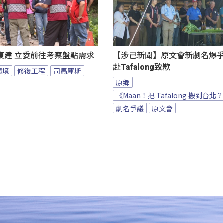
復建 立委前往考察盤點需求
【涉己新聞】原文會新劇名爆爭議
赴Tafalong致歉
環境
修復工程
司馬庫斯
原鄉
《Maan！把 Tafalong 搬到台北
劇名爭議
原文會