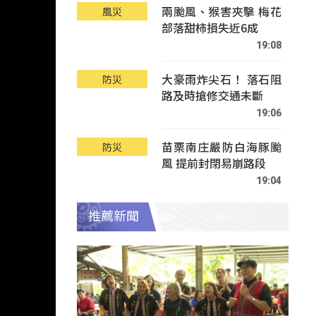
兩颱風、猴害夾擊 梅花
風災
部落甜柿損失近6成
19:08
大豪雨炸尖石！ 落石阻
防災
路及時搶修交通未斷
19:06
苗栗南庄嚴防白海豚颱
防災
風 提前封閉易崩路段
19:04
推薦新聞