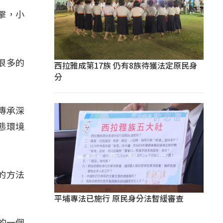
擊，小
很多的
西拉雅成第17族 仍有8族待獲法定原民身
分
傳承深
態環境
的方法
平埔專法已施行 原民身分法暫緩審查
的一個