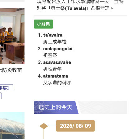
現今配合族人工作求學濃縮為一天，並特
別將「勇士祭(Ta‘avala)」凸顯辦理。
小辭典
ta‘avalra
勇士成年禮
molapangolai
祖靈祭
asavasavahe
男性青年
化防災教育
atamatama
父字輩的稱呼
事展》
歷史上的今天
2026/ 08/ 09