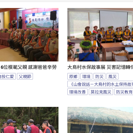
6位模範父親 感謝爸爸辛勞
大鳥村水保故事展 災害記憶轉
南投仁愛
父親節
原鄉
環境
防災
風災
《山會說話－大鳥村的水土保持故
環境改善
莫拉克風災
防災教育