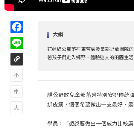
Facebook
大綱
Line
花蓮貓公部落在東管處及童部野放團隊的
著孩子們走入鄉野、體驗迷人的田園生活
A
貓公野放兒童部落營特別安排傳統
A
綁皮筋，個個希望做出一支最好、最
A
學員：「想說要做出一個威力比較厲