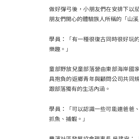
做好彈弓後，小朋友們在安排下以
朋友們開心的體驗族人所稱的「山溪
學員：「有一種很復古同時很好玩
樂趣。」
童部野放兒童部落營由東部海岸國
具抱負的返鄉青年與顧問公司共同
跟部落獨有的生活內涵。
學員：「可以認識一些可能連爸爸
抓魚、捕蝦。」
豐濱社區發展協會理事長 吳建安：