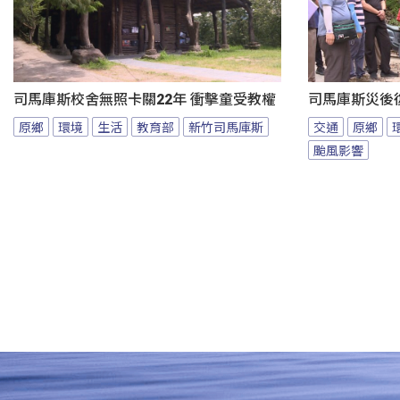
司馬庫斯校舍無照卡關22年 衝擊童受教權
司馬庫斯災後
原鄉
環境
生活
教育部
新竹司馬庫斯
交通
原鄉
颱風影響