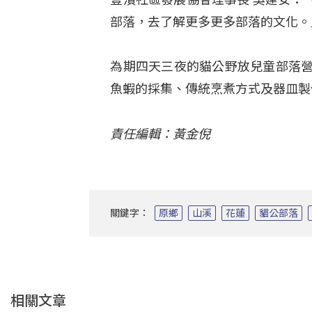
部落，去了解更多更多部落的文化。
為期四天三夜的貓公野放兒童部落營
魚蝦的採集、傳統烹煮方式及器皿製
責任編輯：黃金倪
關鍵字：
原鄉
山溪
花蓮
貓公部落
相關文章