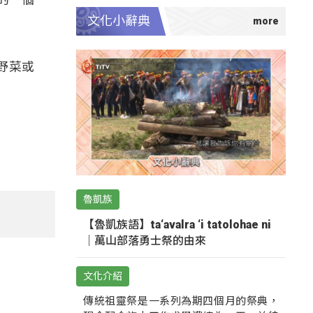
文化小辭典
野菜或
。
魯凱族
【魯凱族語】ta‘avalra ‘i tatolohae ni
｜萬山部落勇士祭的由來
文化介紹
傳統祖靈祭是一系列為期四個月的祭典，