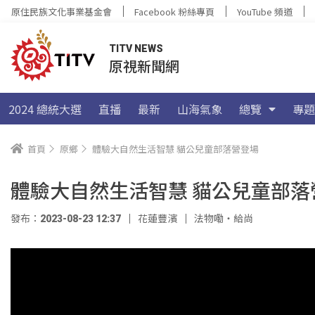
原住民族文化事業基金會
Facebook 粉絲專頁
YouTube 頻道
TITV NEWS
原視新聞網
2024 總統大選
直播
最新
山海氣象
總覽
專題
首頁
原鄉
體驗大自然生活智慧 貓公兒童部落營登場
體驗大自然生活智慧 貓公兒童部落
發布：2023-08-23 12:37
花蓮豐濱
法物嘞‧給尚