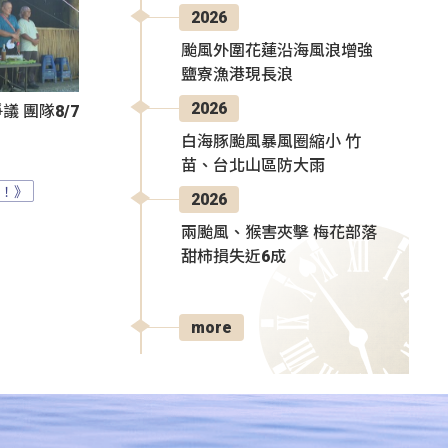
2026
颱風外圍花蓮沿海風浪增強
鹽寮漁港現長浪
2026
 團隊8/7
白海豚颱風暴風圈縮小 竹
苗、台北山區防大雨
？！》
2026
兩颱風、猴害夾擊 梅花部落
甜柿損失近6成
more