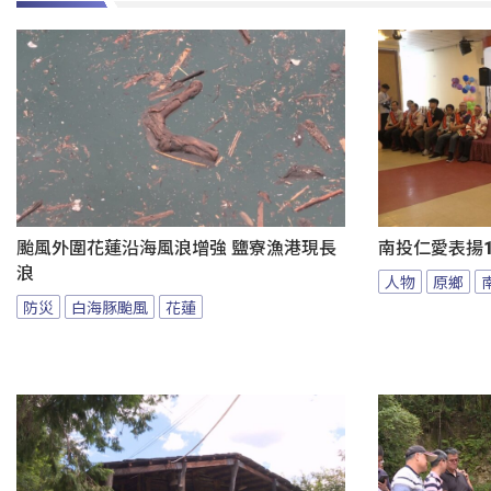
颱風外圍花蓮沿海風浪增強 鹽寮漁港現長
南投仁愛表揚1
浪
人物
原鄉
防災
白海豚颱風
花蓮