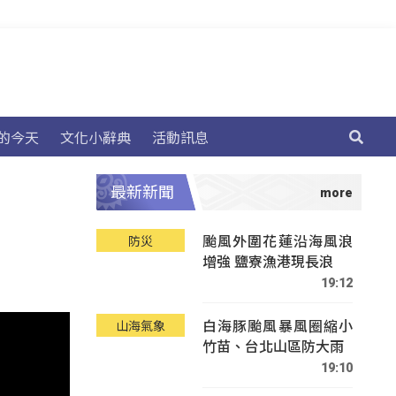
的今天
文化小辭典
活動訊息
最新新聞
颱風外圍花蓮沿海風浪
防災
增強 鹽寮漁港現長浪
19:12
白海豚颱風暴風圈縮小
山海氣象
竹苗、台北山區防大雨
19:10