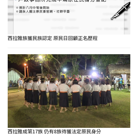
西拉雅族獲民族認定 原民日回顧正名歷程
西拉雅成第17族 仍有8族待獲法定原民身分