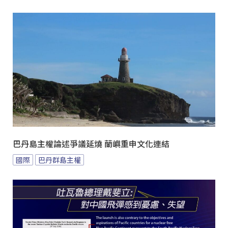
巴丹島主權論述爭議延燒 蘭嶼重申文化連結
國際
巴丹群島主權