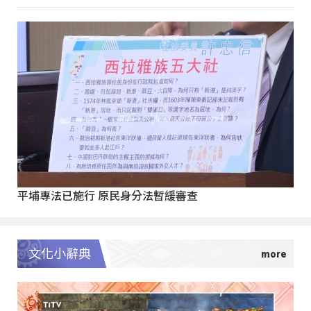
平埔專法已施行 原民身分法暫緩審查
文化小辭典