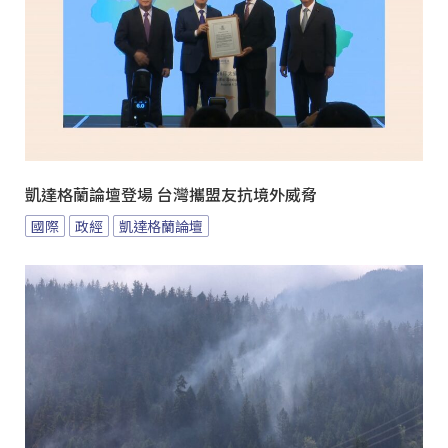
凱達格蘭論壇登場 台灣攜盟友抗境外威脅
國際
政經
凱達格蘭論壇