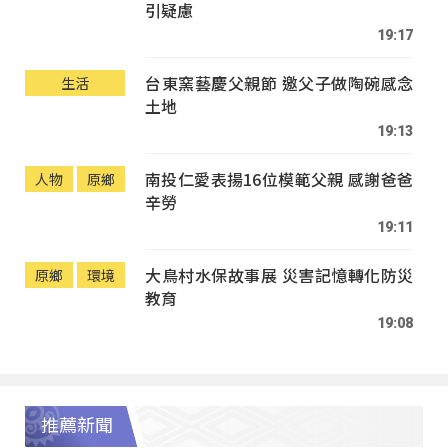
引疑慮
19:17
台東窯藝慶父親節 邀父子做陶碗感念
生活
土地
19:13
南投仁愛表揚16位模範父親 感謝爸爸
人物
原鄉
辛勞
19:11
大鳥村水保故事展 災害記憶轉化防災
原鄉
環境
教育
19:08
推薦新聞