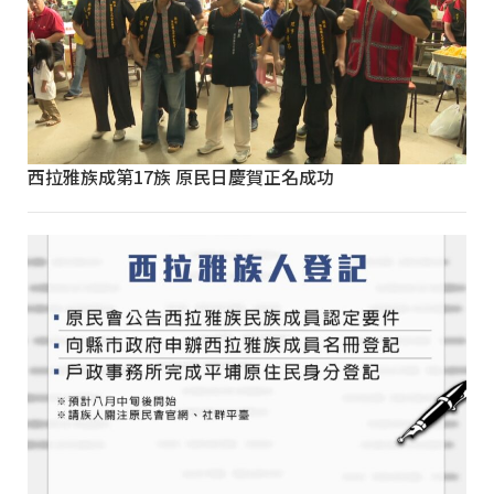
西拉雅族成第17族 原民日慶賀正名成功