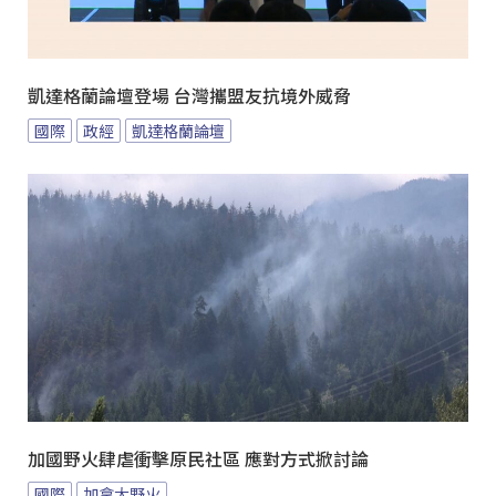
凱達格蘭論壇登場 台灣攜盟友抗境外威脅
國際
政經
凱達格蘭論壇
加國野火肆虐衝擊原民社區 應對方式掀討論
國際
加拿大野火