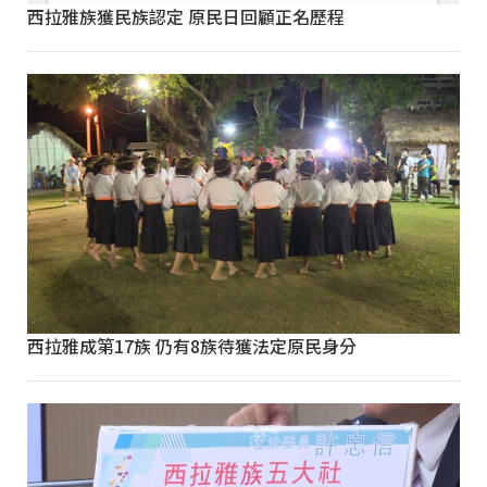
西拉雅族獲民族認定 原民日回顧正名歷程
西拉雅成第17族 仍有8族待獲法定原民身分