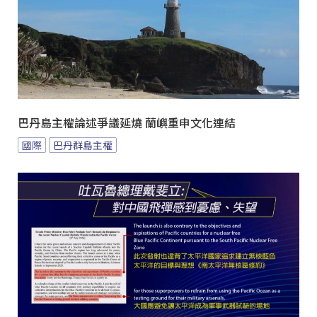
巴丹島主權論述爭議延燒 蘭嶼重申文化連結
國際
巴丹群島主權