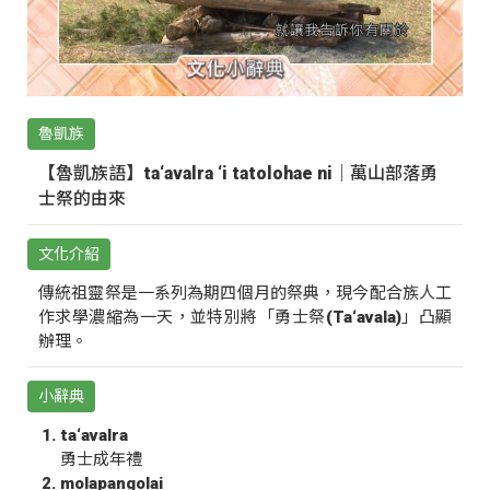
魯凱族
【魯凱族語】ta‘avalra ‘i tatolohae ni｜萬山部落勇
士祭的由來
文化介紹
傳統祖靈祭是一系列為期四個月的祭典，現今配合族人工
作求學濃縮為一天，並特別將「勇士祭(Ta‘avala)」凸顯
辦理。
小辭典
ta‘avalra
勇士成年禮
molapangolai