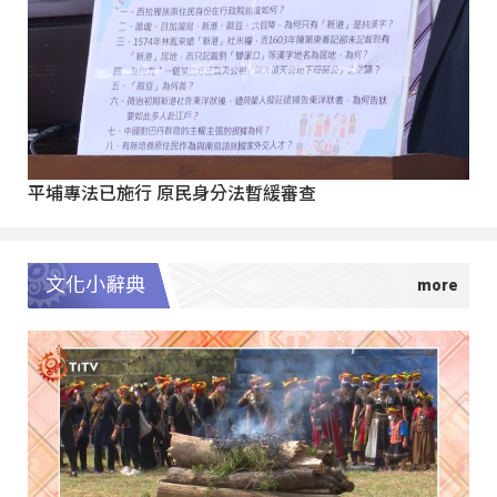
平埔專法已施行 原民身分法暫緩審查
文化小辭典