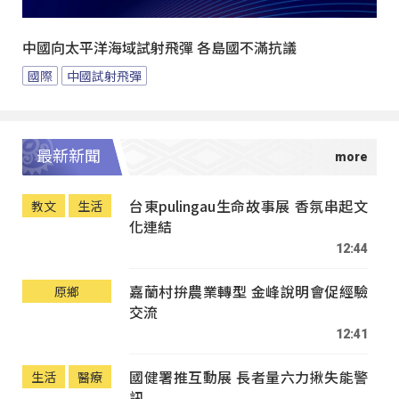
中國向太平洋海域試射飛彈 各島國不滿抗議
國際
中國試射飛彈
最新新聞
台東pulingau生命故事展 香氛串起文
教文
生活
化連結
12:44
嘉蘭村拚農業轉型 金峰說明會促經驗
原鄉
交流
12:41
國健署推互動展 長者量六力揪失能警
生活
醫療
訊