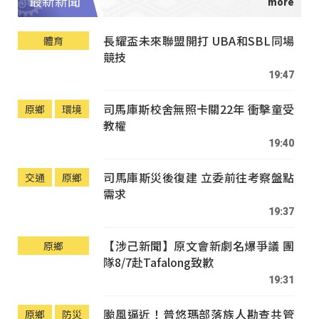
最新新聞
長耀盃未來聯盟開打 UBA和SBL同場
體育
競技
19:47
司馬庫斯校舍無照卡關22年 衝擊童受
原鄉
環境
教權
19:40
司馬庫斯災後復建 立委前往考察盤點
交通
原鄉
需求
19:37
【涉己新聞】原文會新劇名爆爭議 團
原鄉
隊8/7赴Tafalong致歉
19:31
颱風逼近！普悠瑪部落族人勘查共管
原鄉
防災