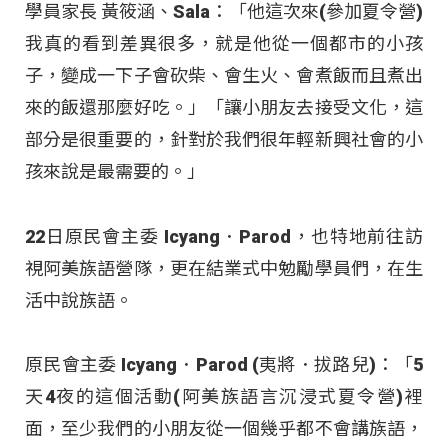
學員家長 黃筱涵、Sala：「他這次來(參加夏令營)
我真的看到差異很多，就是他從一個都市的小孩
子，變成一下子會砍柴、會生火、會煮飯而且煮出
來的飯還那麼好吃。」「讓小朋友去接受文化，這
部分是很重要的，針對於我們很年輕新興社會的小
孩來說是最需要的。」
22日原民會主委 Icyang．Parod，也特地前往訪
視阿美族語營隊，更在結業式中勉勵學員們，在生
活中說族語。
原民會主委 Icyang．Parod (夷將．拔路兒)：「5
天4夜的這個活動(阿美族語言沉浸式夏令營)裡
面，至少我們的小朋友從一個幾乎都不會講族語，