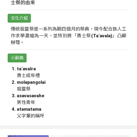
士祭的由來
文化介紹
傳統祖靈祭是一系列為期四個月的祭典，現今配合族人工
作求學濃縮為一天，並特別將「勇士祭(Ta‘avala)」凸顯
辦理。
小辭典
ta‘avalra
勇士成年禮
molapangolai
祖靈祭
asavasavahe
男性青年
atamatama
父字輩的稱呼