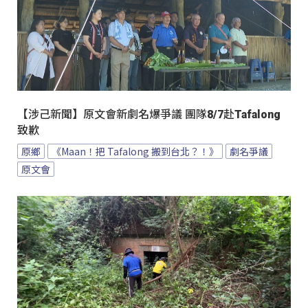
【涉己新聞】原文會新劇名爆爭議 團隊8/7赴Tafalong
致歉
原鄉
《Maan！把 Tafalong 搬到台北？！》
劇名爭議
原文會