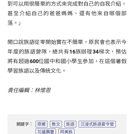
到可以用很簡單的方式來完成對自己的自我介紹，
甚至介紹自己的爸爸媽媽、還有他來自哪個部
落。」
開口說族語從零開始實在不簡單，原民會也表示今
年度的族語營隊，總共有16族辦理34梯次，預估
將有超過600位國中和國小學生參加，在這個暑假
學習族語以及傳統文化。
責任編輯：林懷恩
關鍵字：
原鄉
教文
族語
沉浸式族語夏令營
花蓮壽豐
阿美族