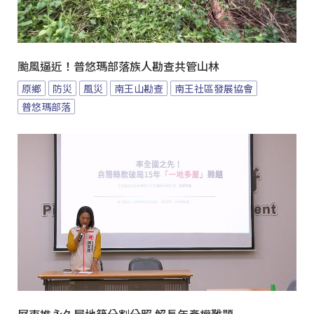
颱風逼近！普悠瑪部落族人勘查共管山林
原鄉
防災
風災
南王山勘查
南王社區發展協會
普悠瑪部落