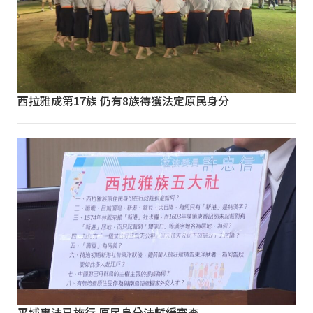
西拉雅成第17族 仍有8族待獲法定原民身分
平埔專法已施行 原民身分法暫緩審查