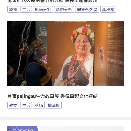
屏東推永久屋地籍分割分照 解長年產權難題
原鄉
生活
地籍分割
執照分照
屏東永久屋
產地權
台東pulingau生命故事展 香氛串起文化連結
教文
生活
巫師
排灣族