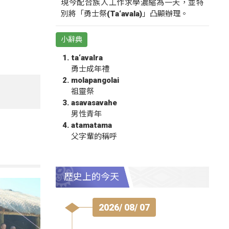
現今配合族人工作求學濃縮為一天，並特
別將「勇士祭(Ta‘avala)」凸顯辦理。
小辭典
ta‘avalra
勇士成年禮
molapangolai
祖靈祭
asavasavahe
男性青年
atamatama
父字輩的稱呼
歷史上的今天
2026/ 08/ 07