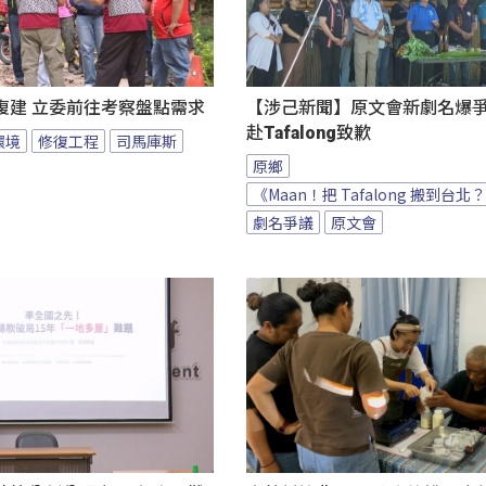
復建 立委前往考察盤點需求
【涉己新聞】原文會新劇名爆爭議
赴Tafalong致歉
環境
修復工程
司馬庫斯
原鄉
《Maan！把 Tafalong 搬到台北
劇名爭議
原文會