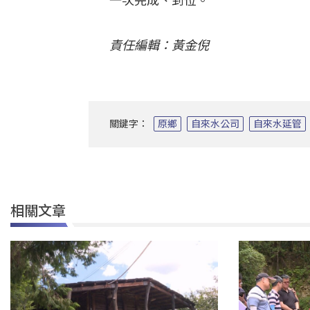
一次完成、到位。
責任編輯：黃金倪
關鍵字：
原鄉
自來水公司
自來水延管
相關文章