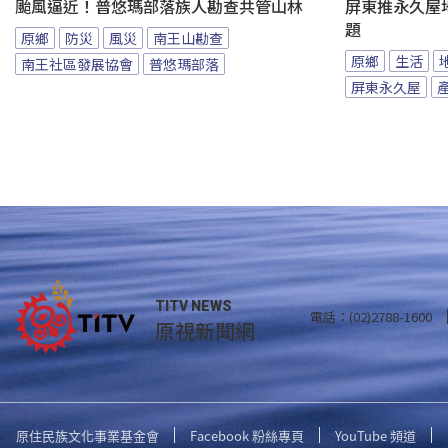
颱風逼近！普悠瑪部落族人勘查共管山林
屏東推永久屋
題
原鄉
防災
風災
南王山勘查
原鄉
生活
南王社區發展協會
普悠瑪部落
屏東永久屋
TITV NEWS
電話：(02)2788-1600
原視新聞網
原住民族文化事業基金會
Facebook 粉絲專頁
YouTube 頻道