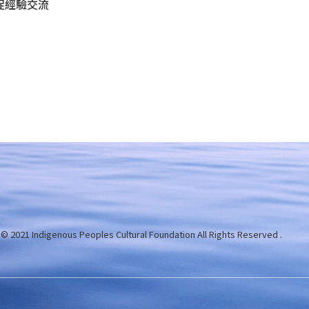
促經驗交流
 © 2021 Indigenous Peoples Cultural Foundation
All Rights Reserved .