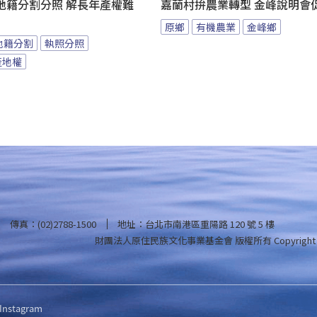
地籍分割分照 解長年產權難
嘉蘭村拚農業轉型 金峰說明會
原鄉
有機農業
金峰鄉
地籍分割
執照分照
產地權
傳真：(02)2788-1500
地址：台北市南港區重陽路 120 號 5 樓
財團法人原住民族文化事業基金會 版權所有
Copyright
Instagram