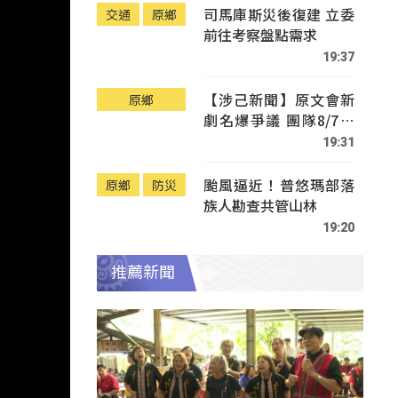
司馬庫斯災後復建 立委
交通
原鄉
前往考察盤點需求
19:37
【涉己新聞】原文會新
原鄉
劇名爆爭議 團隊8/7赴
Tafalong致歉
19:31
颱風逼近！普悠瑪部落
原鄉
防災
族人勘查共管山林
19:20
推薦新聞