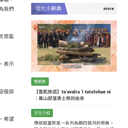
文化小辭典
為我們
民眾能
，表示
魯凱族
這個部
【魯凱族語】ta‘avalra ‘i tatolohae ni
｜萬山部落勇士祭的由來
文化介紹
，希望
傳統祖靈祭是一系列為期四個月的祭典，