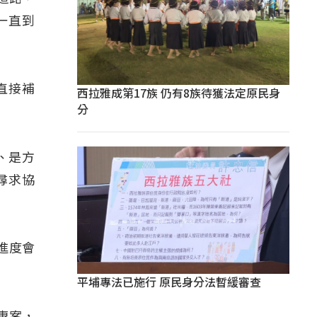
一直到
直接補
西拉雅成第17族 仍有8族待獲法定原民身
分
、是方
尋求協
進度會
平埔專法已施行 原民身分法暫緩審查
專案，