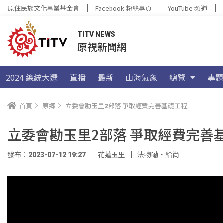
原住民族文化事業基金會
Facebook 粉絲專頁
YouTube 頻道
TITV NEWS
原視新聞網
2024 總統大選
直播
最新
山海氣象
總覽
專題
首頁
原鄉
立委會勘玉里2部落 爭取經費完善基礎工程
立委會勘玉里2部落 爭取經費完善
發布：2023-07-12 19:27
花蓮玉里
法物嘞‧給尚