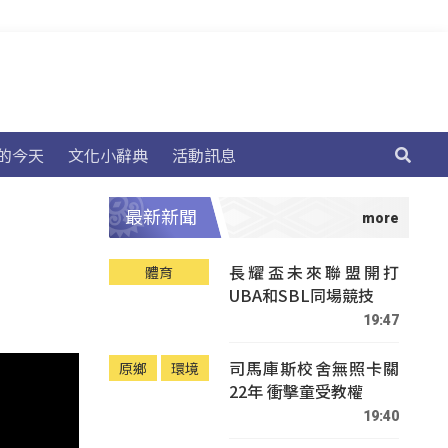
的今天
文化小辭典
活動訊息
最新新聞
長耀盃未來聯盟開打
體育
UBA和SBL同場競技
19:47
司馬庫斯校舍無照卡關
原鄉
環境
22年 衝擊童受教權
19:40