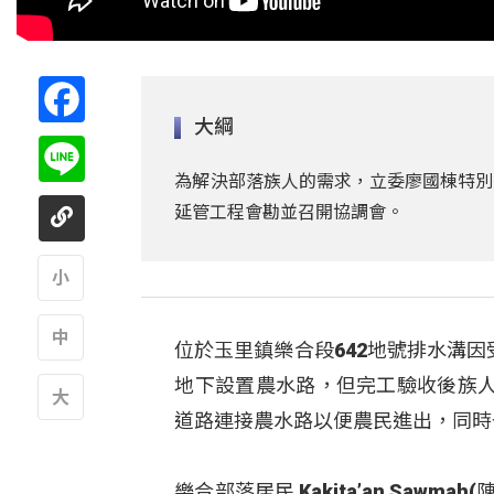
Facebook
大綱
Line
為解決部落族人的需求，立委廖國棟特別
延管工程會勘並召開協調會。
A
位於玉里鎮樂合段642地號排水溝
A
地下設置農水路，但完工驗收後族
道路連接農水路以便農民進出，同時
A
樂合部落居民 Kakita’an Saw