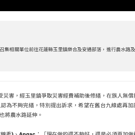
召集相關單位前往花蓮縣玉里鎮樂合及安通部落，進行農水路
因受災害，經玉里鎮爭取災害經費補助後修繕，在族人無償
人認為不夠完繕，特別提出訴求，希望在舊台九線處再加
也將農水路延伸。
mah(陳錦秀)、Angac：「現在做的還不夠好，還是必須再加