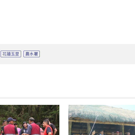
花蓮玉里
農水署