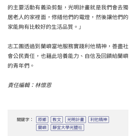
的主要活動有義染剪髮，光明計畫就是我們會去獨
居老人的家裡面，修繕他們的電燈，然後讓他們的
家能夠有比較好的生活品質。」
志工團透過到蘭嶼當地服務實踐利他精神，善盡社
會公民責任，也藉此培養能力、自信及回饋給蘭嶼
的青年們。
責任編輯：林懷恩
關鍵字：
原鄉
教文
光明計畫
利他精神
蘭嶼
靜宜大學光鹽社