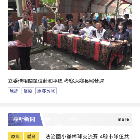
立委偕相關單位赴和平區 考察原鄉長照營運
原鄉
醫療
原鄉長照
最新新聞
法治國小辦棒球交流賽 4縣市隊伍共
原鄉
體育