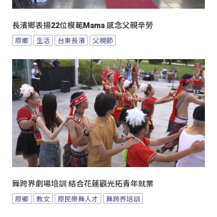
長濱鄉表揚22位模範Mama 感念父親辛勞
原鄉
生活
台東長濱
父親節
舞跨界劇場培訓 結合花蓮觀光拓青年就業
原鄉
教文
原民樂舞人才
舞跨界培訓