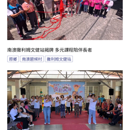
南澳撒利姆文健站揭牌 多元課程陪伴長者
原鄉
南澳碧候村
撒利姆文健站