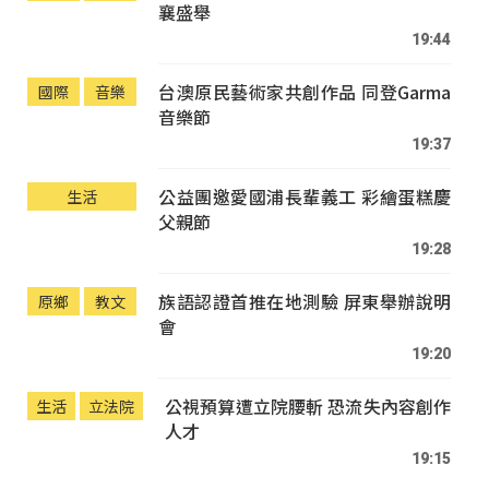
襄盛舉
19:44
台澳原民藝術家共創作品 同登Garma
國際
音樂
音樂節
19:37
公益團邀愛國浦長輩義工 彩繪蛋糕慶
生活
父親節
19:28
族語認證首推在地測驗 屏東舉辦說明
原鄉
教文
會
19:20
公視預算遭立院腰斬 恐流失內容創作
生活
立法院
人才
19:15