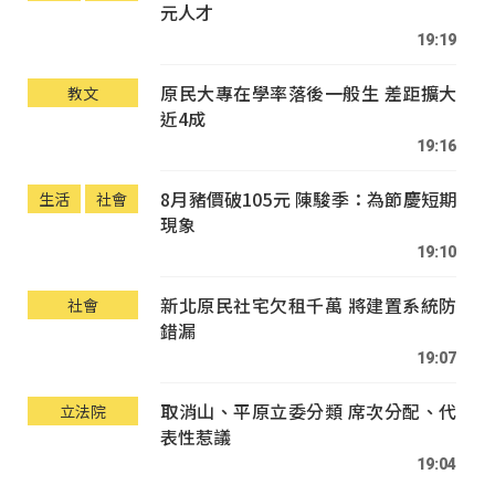
元人才
19:19
原民大專在學率落後一般生 差距擴大
教文
近4成
19:16
8月豬價破105元 陳駿季：為節慶短期
生活
社會
現象
19:10
新北原民社宅欠租千萬 將建置系統防
社會
錯漏
19:07
取消山、平原立委分類 席次分配、代
立法院
表性惹議
19:04