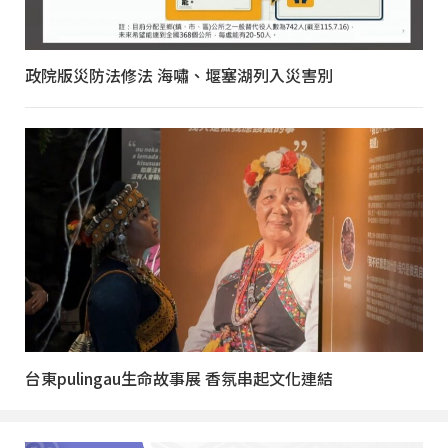
政院版災防法修法 海嘯、堰塞湖列入災害別
台東pulingau生命故事展 香氛串起文化連結