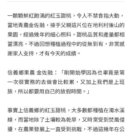
一顆顆鮮紅飽滿的紅玉甜桃，令人不禁食指大動，
當地青農金佐融，接手父親這片位在地利村後山的
果園，經過幾年的細心照料，甜桃品質和產量都相
當漂亮，不過回想種植過程中的從無到有，非常感
謝家人支持，才有今天的成績。
信義鄉果農 金佐融：「剛開始學因為也畢竟是第
一次很實務的去做會比較累，又加上我們是上班
族，所以都要用自己的放假時間。」
事實上信義鄉的紅玉甜桃，大多數都種植在濁水溪
線，而當地除了土壤較為乾旱，又時常受到焚風侵
擾，在農業發展上一直受到挑戰，不過這幾年在公