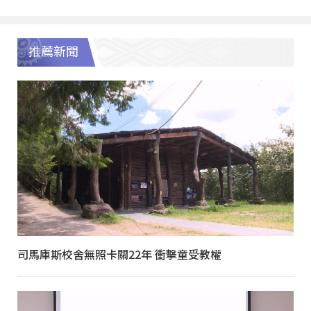
推薦新聞
司馬庫斯校舍無照卡關22年 衝擊童受教權