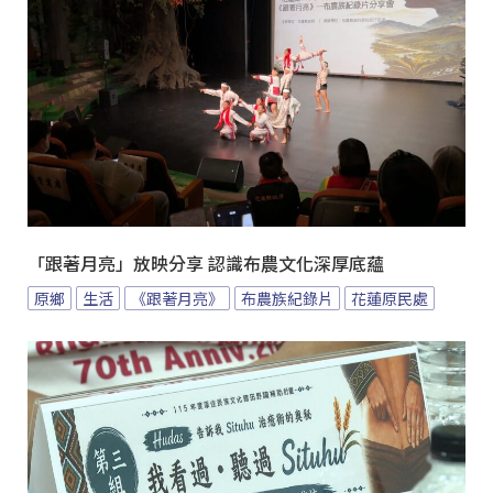
「跟著月亮」放映分享 認識布農文化深厚底蘊
原鄉
生活
《跟著月亮》
布農族紀錄片
花蓮原民處