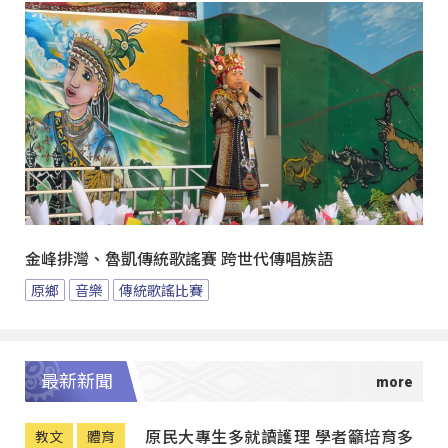
金峰排灣、魯凱傳統歌謠賽 跨世代傳唱族語
原鄉
音樂
傳統歌謠比賽
最新新聞
原民大專生多就讀護理 學者籲培育多
教文
體育