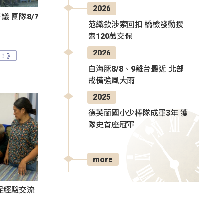
2026
 團隊8/7
范織欽涉索回扣 橋檢發動搜
索120萬交保
2026
？！》
白海豚8/8、9離台最近 北部
戒備強風大雨
2025
德芙蘭國小少棒隊成軍3年 獲
隊史首座冠軍
more
促經驗交流