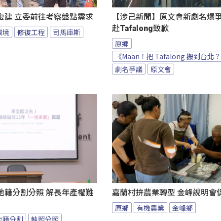
復建 立委前往考察盤點需求
【涉己新聞】原文會新劇名爆爭議
赴Tafalong致歉
環境
修復工程
司馬庫斯
原鄉
《Maan！把 Tafalong 搬到台北
劇名爭議
原文會
地籍分割分照 解長年產權難
嘉蘭村拚農業轉型 金峰說明會
原鄉
有機農業
金峰鄉
地籍分割
執照分照