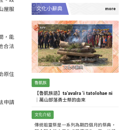
文化小辭典
山屋服
之間，能
地合法
助原住
魯凱族
【魯凱族語】ta‘avalra ‘i tatolohae ni
｜萬山部落勇士祭的由來
法申請
文化介紹
傳統祖靈祭是一系列為期四個月的祭典，