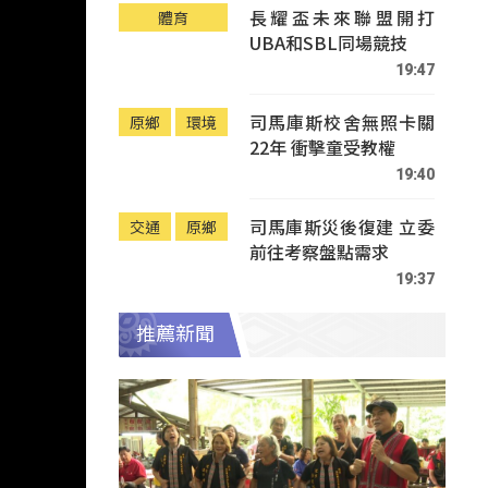
長耀盃未來聯盟開打
體育
UBA和SBL同場競技
19:47
司馬庫斯校舍無照卡關
原鄉
環境
22年 衝擊童受教權
19:40
司馬庫斯災後復建 立委
交通
原鄉
前往考察盤點需求
19:37
推薦新聞