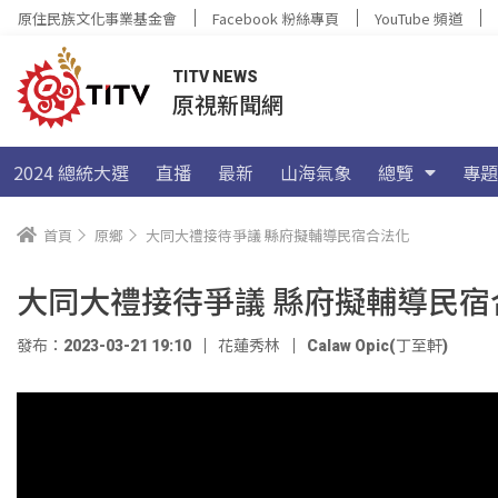
原住民族文化事業基金會
Facebook 粉絲專頁
YouTube 頻道
TITV NEWS
原視新聞網
2024 總統大選
直播
最新
山海氣象
總覽
專題
首頁
原鄉
大同大禮接待爭議 縣府擬輔導民宿合法化
大同大禮接待爭議 縣府擬輔導民宿
發布：2023-03-21 19:10
花蓮秀林
Calaw Opic(丁至軒)