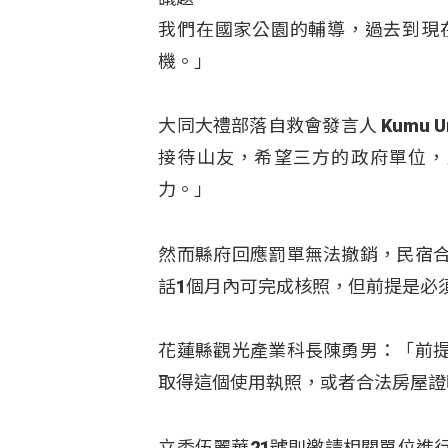
我們在國家公園的輔導，過去到現
機。」
大同大禮部落自救會發言人 Kumu 
接待山友，希望三方的政府單位，
力。」
然而縣府回應罰單無法撤銷，民宿
話1個月內可完成核照，但前提是必
花蓮縣觀光產業科長陳勇男：「前
取得這個使用執照，或者合法房屋證
立委伍麗華21號則邀請相關單位進