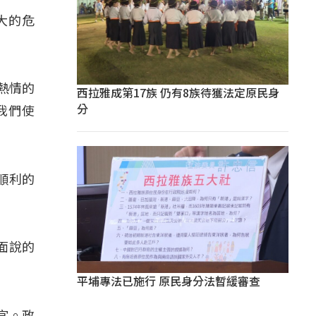
大的危
要熱情的
西拉雅成第17族 仍有8族待獲法定原民身
分
我們使
順利的
面說的
平埔專法已施行 原民身分法暫緩審查
宜。政