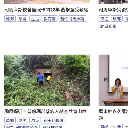
司馬庫斯校舍無照卡關22年 衝擊童受教權
司馬庫斯災後
原鄉
環境
生活
教育部
新竹司馬庫斯
交通
原鄉
颱風影響
颱風逼近！普悠瑪部落族人勘查共管山林
屏東推永久屋
題
原鄉
防災
風災
南王山勘查
原鄉
生活
南王社區發展協會
普悠瑪部落