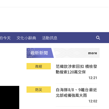
的今天
文化小辭典
活動訊息
最新新聞
范織欽涉索回扣 橋檢發
政經
動搜索120萬交保
12:21
白海豚8/8、9離台最近
防災
北部戒備強風大雨
12:02