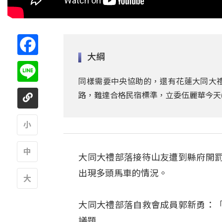
Facebook
大綱
Line
同樣需要中央協助的，還有花蓮大同大
路，難達合格民宿標準，立委伍麗華今天
A
大同大禮部落接待山友遭到縣府開
A
出現多頭馬車的情況。
A
大同大禮部落自救會成員郭新勇：
議題