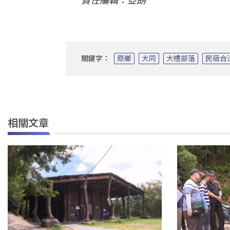
責任編輯：亞朗
關鍵字：
原鄉
大同
大禮部落
民宿合
相關文章