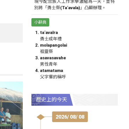
現今配合族人工作求學濃縮為一天，並特
別將「勇士祭(Ta‘avala)」凸顯辦理。
小辭典
ta‘avalra
勇士成年禮
molapangolai
祖靈祭
asavasavahe
男性青年
atamatama
父字輩的稱呼
歷史上的今天
2026/ 08/ 08