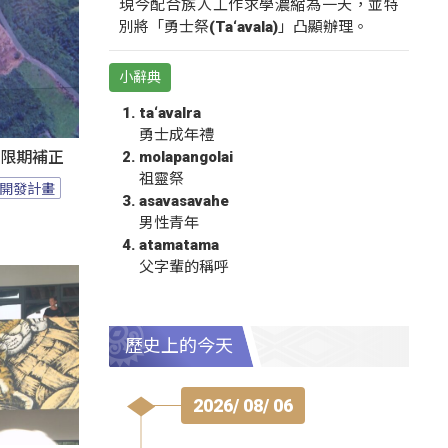
現今配合族人工作求學濃縮為一天，並特
別將「勇士祭(Ta‘avala)」凸顯辦理。
小辭典
ta‘avalra
勇士成年禮
molapangolai
過限期補正
祖靈祭
開發計畫
asavasavahe
男性青年
atamatama
父字輩的稱呼
歷史上的今天
2026/ 08/ 06