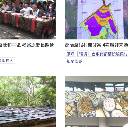
位赴和平區 考察原鄉長照營
都蘭渡假村開發案 4次環評未
原鄉
環境
台東南都蘭段渡假村
原鄉長照
都蘭部落