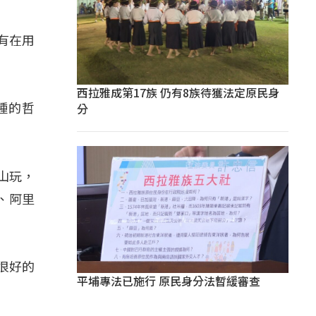
有在用
西拉雅成第17族 仍有8族待獲法定原民身
分
種的哲
山玩，
、阿里
很好的
平埔專法已施行 原民身分法暫緩審查