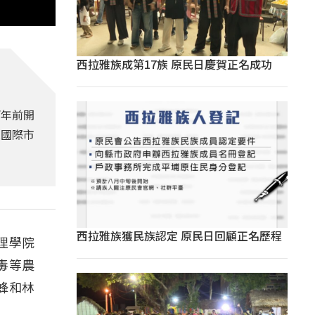
西拉雅族成第17族 原民日慶賀正名成功
兩年前開
入國際市
西拉雅族獲民族認定 原民日回顧正名歷程
理學院
毒等農
蜂和林