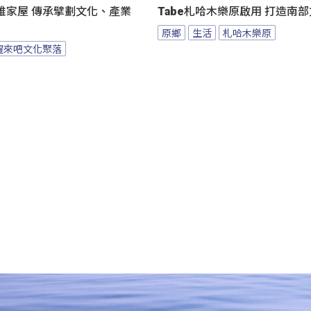
雅家屋 傳承擘劃文化、產業
Tabe札哈木樂原啟用 打造南
原鄉
生活
札哈木樂原
醒來吧文化聚落