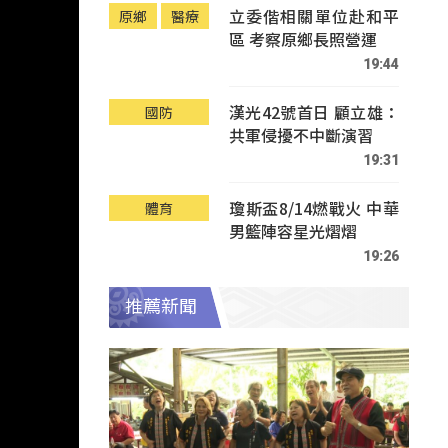
立委偕相關單位赴和平
原鄉
醫療
區 考察原鄉長照營運
19:44
漢光42號首日 顧立雄：
國防
共軍侵擾不中斷演習
19:31
瓊斯盃8/14燃戰火 中華
體育
男籃陣容星光熠熠
19:26
推薦新聞