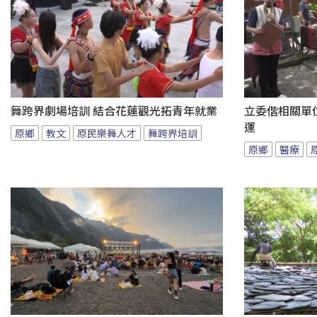
舞跨界劇場培訓 結合花蓮觀光拓青年就業
立委偕相關單
運
原鄉
教文
原民樂舞人才
舞跨界培訓
原鄉
醫療