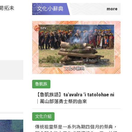
開拓未
文化小辭典
魯凱族
【魯凱族語】ta‘avalra ‘i tatolohae ni
｜萬山部落勇士祭的由來
文化介紹
傳統祖靈祭是一系列為期四個月的祭典，