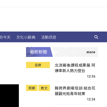
的今天
文化小辭典
活動訊息
最新新聞
北流幕後課程成果展 阿
音樂
爆率新人熱力登台
12:36
舞跨界劇場培訓 結合花
原鄉
教文
蓮觀光拓青年就業
12:34