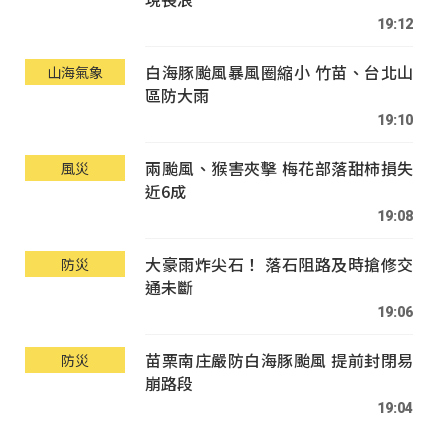
19:12
白海豚颱風暴風圈縮小 竹苗、台北山
山海氣象
區防大雨
19:10
兩颱風、猴害夾擊 梅花部落甜柿損失
風災
近6成
19:08
大豪雨炸尖石！ 落石阻路及時搶修交
防災
通未斷
19:06
苗栗南庄嚴防白海豚颱風 提前封閉易
防災
崩路段
19:04