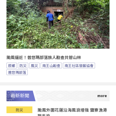
颱風逼近！普悠瑪部落族人勘查共管山林
原鄉
防災
風災
南王山勘查
南王社區發展協會
普悠瑪部落
最新新聞
颱風外圍花蓮沿海風浪增強 鹽寮漁港
防災
現長浪