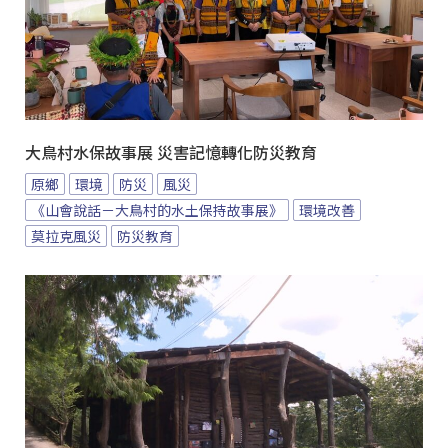
大鳥村水保故事展 災害記憶轉化防災教育
原鄉
環境
防災
風災
《山會說話－大鳥村的水土保持故事展》
環境改善
莫拉克風災
防災教育