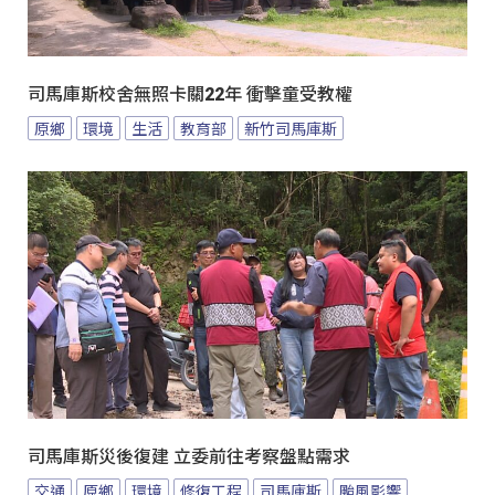
司馬庫斯校舍無照卡關22年 衝擊童受教權
原鄉
環境
生活
教育部
新竹司馬庫斯
司馬庫斯災後復建 立委前往考察盤點需求
交通
原鄉
環境
修復工程
司馬庫斯
颱風影響