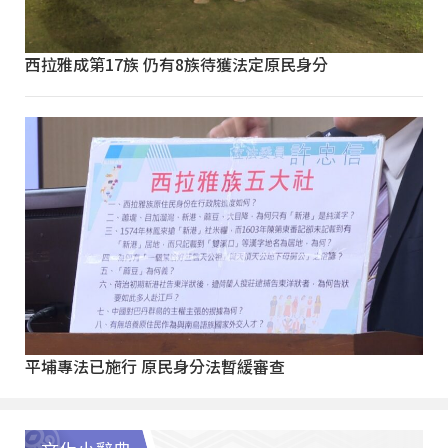
西拉雅成第17族 仍有8族待獲法定原民身分
平埔專法已施行 原民身分法暫緩審查