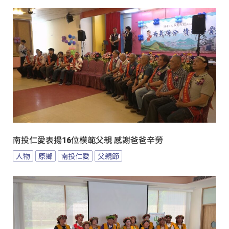
南投仁愛表揚16位模範父親 感謝爸爸辛勞
人物
原鄉
南投仁愛
父親節