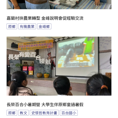
嘉蘭村拚農業轉型 金峰說明會促經驗交流
原鄉
有機農業
金峰鄉
長榮百合小暑期營 大學生伴原鄉童過暑假
原鄉
教文
史懷哲教育計畫
百合國小