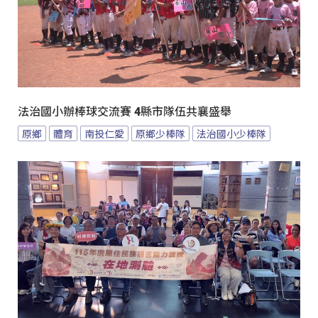
法治國小辦棒球交流賽 4縣市隊伍共襄盛舉
原鄉
體育
南投仁愛
原鄉少棒隊
法治國小少棒隊