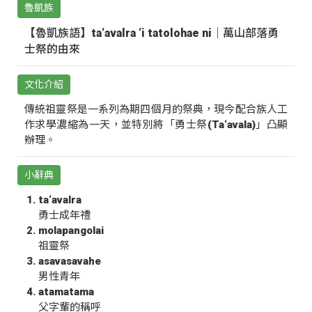
魯凱族
【魯凱族語】ta‘avalra ‘i tatolohae ni｜萬山部落勇
士祭的由來
文化介紹
傳統祖靈祭是一系列為期四個月的祭典，現今配合族人工
作求學濃縮為一天，並特別將「勇士祭(Ta‘avala)」凸顯
辦理。
小辭典
ta‘avalra
勇士成年禮
molapangolai
祖靈祭
asavasavahe
男性青年
atamatama
父字輩的稱呼