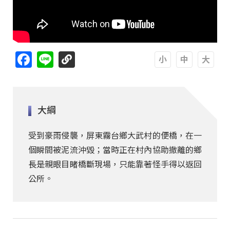
Facebook
Line
A
A
A
大綱
受到豪雨侵襲，屏東霧台鄉大武村的便橋，在一
個瞬間被泥流沖毀；當時正在村內協助撤離的鄉
長是親眼目睹橋斷現場，只能靠著怪手得以返回
公所。