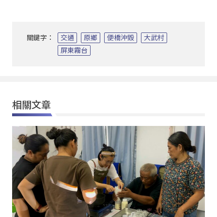
關鍵字：
交通
原鄉
便橋沖毀
大武村
屏東霧台
相關文章