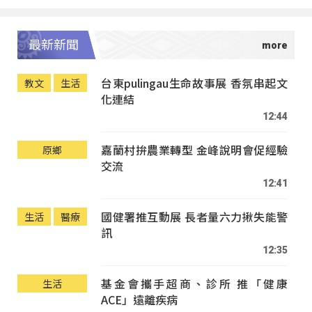
最新新聞
台東pulingau生命故事展 香氛串起文
教文
生活
化連結
12:44
嘉蘭村拚農業轉型 金峰說明會促經驗
原鄉
交流
12:41
國健署推互動展 長者量六力揪失能警
生活
醫療
訊
12:35
基金會攜手超商、診所 推「健康
生活
ACE」遠離疾病