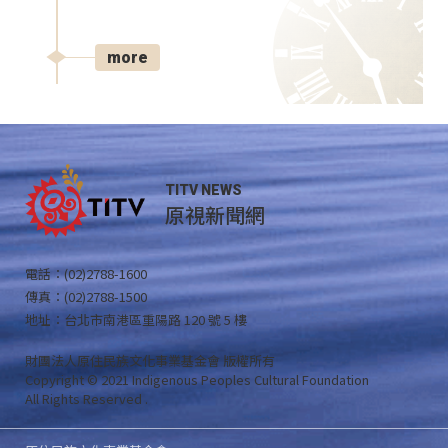
more
TITV NEWS
原視新聞網
電話：(02)2788-1600
傳真：(02)2788-1500
地址：台北市南港區重陽路 120 號 5 樓
財團法人原住民族文化事業基金會 版權所有
Copyright © 2021 Indigenous Peoples Cultural Foundation
All Rights Reserved .