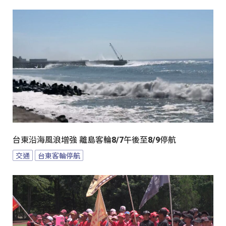
台東沿海風浪增強 離島客輪8/7午後至8/9停航
交通
台東客輪停航