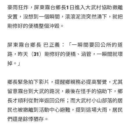
豪雨狂炸，屏東霧台鄉長1日進入大武村協助撤離
安置，沒想到一個瞬間，滾滾泥流突然湧下，就把
剛修好的便橋整個沖毀。
屏東霧台鄉長 巴正義：「一瞬間要回公所的道
路，昨天（31）剛修好的便橋、涵管，一瞬間就壞
掉。」
鄉長緊急拍下影片，提醒鄉親務必提高警覺，尤其
留意霧台到大武的路況，最後在怪手的協助下，鄉
長才順利從對岸返回公所；而大武村小山部落的居
民也被撤離到活動中心避難，提到這場大雨，居民
們還是餘悸猶存。