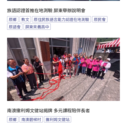
族語認證首推在地測驗 屏東舉辦說明會
原鄉
教文
原住民族語言能力認證在地測驗
原民會
原語會
屏東來義高中
南澳撒利姆文健站揭牌 多元課程陪伴長者
原鄉
南澳碧候村
撒利姆文健站