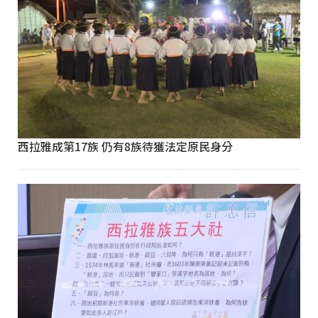
西拉雅成第17族 仍有8族待獲法定原民身分