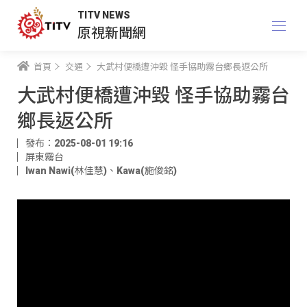
TITV NEWS
原視新聞網
首頁
交通
大武村便橋遭沖毀 怪手協助霧台鄉長返公所
大武村便橋遭沖毀 怪手協助霧台
鄉長返公所
發布：2025-08-01 19:16
屏東霧台
Iwan Nawi(林佳慧)
、
Kawa(施俊銘)