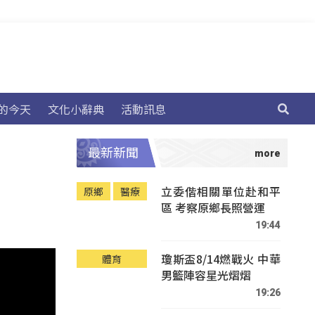
的今天
文化小辭典
活動訊息
最新新聞
立委偕相關單位赴和平
原鄉
醫療
區 考察原鄉長照營運
19:44
瓊斯盃8/14燃戰火 中華
體育
男籃陣容星光熠熠
19:26