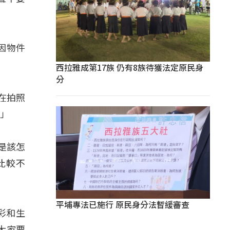
因物件
西拉雅成第17族 仍有8族待獲法定原民身
分
在拍照
。」
是該怎
比較不
平埔專法已施行 原民身分法暫緩審查
彩和生
大家要