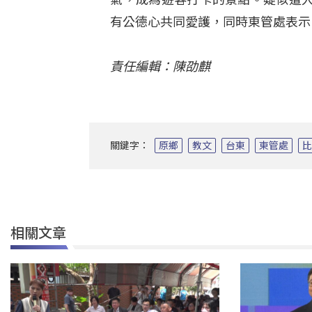
有公德心共同愛護，同時東管處表示
責任編輯：陳劭麒
關鍵字：
原鄉
教文
台東
東管處
相關文章