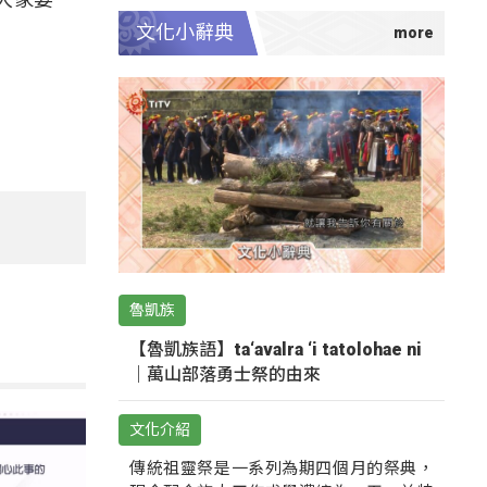
文化小辭典
魯凱族
【魯凱族語】ta‘avalra ‘i tatolohae ni
｜萬山部落勇士祭的由來
文化介紹
傳統祖靈祭是一系列為期四個月的祭典，