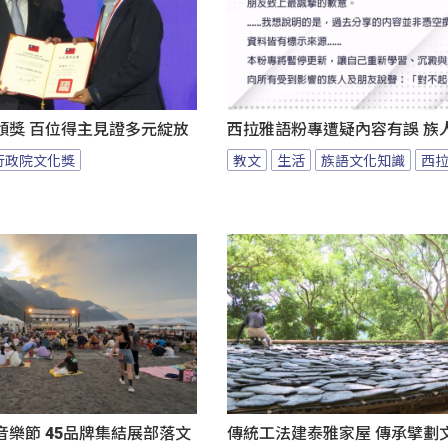
頒獎 百位得主見證多元綻放
西拉雅語粉專遭疑內容有誤 族
行政院文化獎
教文
生活
族語文化知識
西
樂節 45品牌集結展部落文
傳統工法建泰雅家屋 傳承擘劃