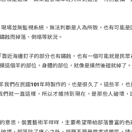
，現場並無監視系統，無法判斷是人為所致，也有可能是
鏽蝕而掉落、倒塌等狀況。
「靠近海邊釘子的部分也有鏽蝕，也有一個可能就是民眾
摸這個羊的部位，身體的部位，就像是摸然後碰就掉了
這些羊我們在民國101年時製作的，也是很久了。這些羊，也
我們就一直這樣，所以才維持到現在，是那些人破壞，
是放羊的意思，裝置藝術羊咩咩，主要希望帶給部落豐富的色
人破壞，部落除了痛心之外，呼籲不管是遊客或居民，請