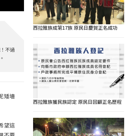
西拉雅族成第17族 原民日慶賀正名成功
吧！不過
。
泥矮墻
西拉雅族獲民族認定 原民日回顧正名歷程
。
希望這
聲不要