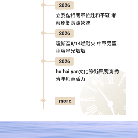
2026
立委偕相關單位赴和平區 考
察原鄉長照營運
2026
瓊斯盃8/14燃戰火 中華男籃
陣容星光熠熠
2026
ho hai yan文化節街舞展演 秀
青年創意活力
more