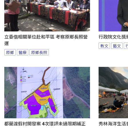
立委偕相關單位赴和平區 考察原鄉長照營
行政院文化獎
運
教文
藝文
原鄉
醫療
原鄉長照
都蘭渡假村開發案 4次環評未過限期補正
秀林海洋生活音