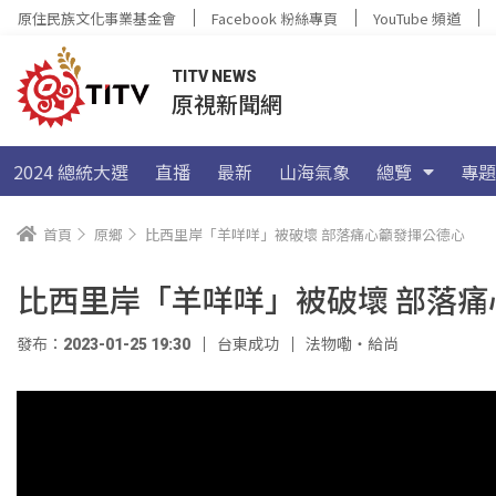
原住民族文化事業基金會
Facebook 粉絲專頁
YouTube 頻道
TITV NEWS
原視新聞網
2024 總統大選
直播
最新
山海氣象
總覽
專題
首頁
原鄉
比西里岸「羊咩咩」被破壞 部落痛心籲發揮公德心
比西里岸「羊咩咩」被破壞 部落痛
發布：2023-01-25 19:30
台東成功
法物嘞‧給尚