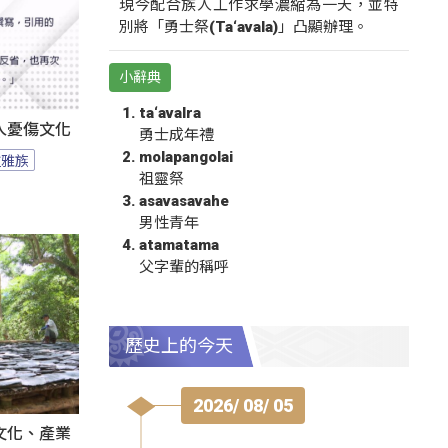
現今配合族人工作求學濃縮為一天，並特
別將「勇士祭(Ta‘avala)」凸顯辦理。
小辭典
ta‘avalra
人憂傷文化
勇士成年禮
molapangolai
拉雅族
祖靈祭
asavasavahe
男性青年
atamatama
父字輩的稱呼
歷史上的今天
2026/ 08/ 05
文化、產業