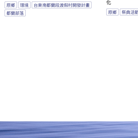
化
原鄉
環境
台東南都蘭段渡假村開發計畫
原鄉
祭典活
都蘭部落