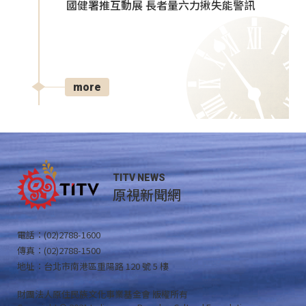
國健署推互動展 長者量六力揪失能警訊
more
TITV NEWS
原視新聞網
電話：(02)2788-1600
傳真：(02)2788-1500
地址：台北市南港區重陽路 120 號 5 樓
財團法人原住民族文化事業基金會 版權所有