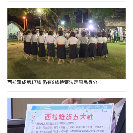
西拉雅成第17族 仍有8族待獲法定原民身分