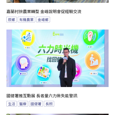
嘉蘭村拚農業轉型 金峰說明會促經驗交流
原鄉
有機農業
金峰鄉
國健署推互動展 長者量六力揪失能警訊
生活
醫療
國健署
長照