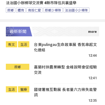
法治國小辦棒球交流賽 4縣市隊伍共襄盛舉
原鄉
體育
南投仁愛
原鄉少棒隊
法治國小少棒隊
最新新聞
台東pulingau生命故事展 香氛串起文
教文
生活
化連結
12:44
嘉蘭村拚農業轉型 金峰說明會促經驗
原鄉
交流
12:41
國健署推互動展 長者量六力揪失能警
生活
醫療
訊
12:35