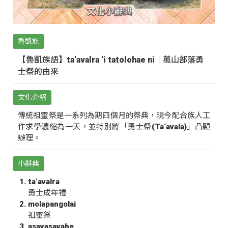
魯凱族
【魯凱族語】ta‘avalra ‘i tatolohae ni｜萬山部落勇
士祭的由來
文化介紹
傳統祖靈祭是一系列為期四個月的祭典，現今配合族人工
作求學濃縮為一天，並特別將「勇士祭(Ta‘avala)」凸顯
辦理。
小辭典
ta‘avalra
勇士成年禮
molapangolai
祖靈祭
asavasavahe