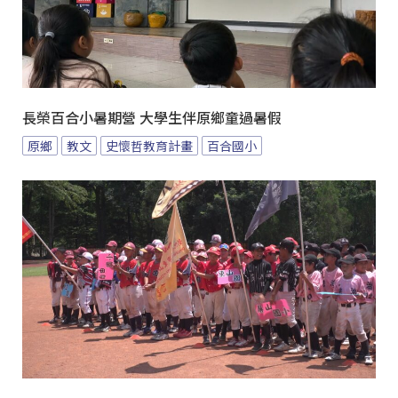
長榮百合小暑期營 大學生伴原鄉童過暑假
原鄉
教文
史懷哲教育計畫
百合國小