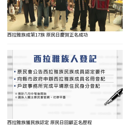
西拉雅族成第17族 原民日慶賀正名成功
西拉雅族獲民族認定 原民日回顧正名歷程