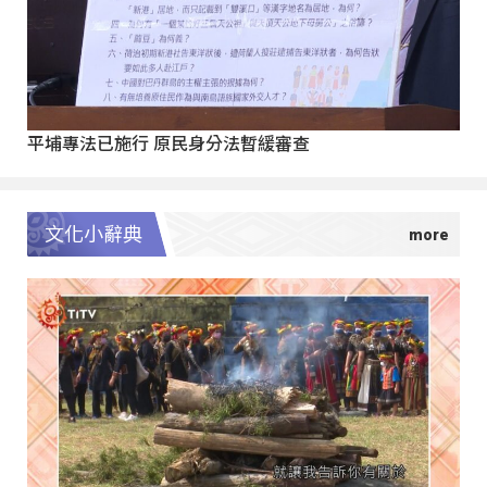
平埔專法已施行 原民身分法暫緩審查
文化小辭典