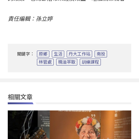
責任編輯：孫立婷
關鍵字：
原鄉
生活
丹大工作站
南投
林管處
精油萃取
訓練課程
相關文章