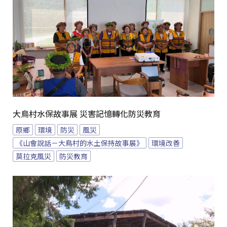
大鳥村水保故事展 災害記憶轉化防災教育
原鄉
環境
防災
風災
《山會說話－大鳥村的水土保持故事展》
環境改善
莫拉克風災
防災教育