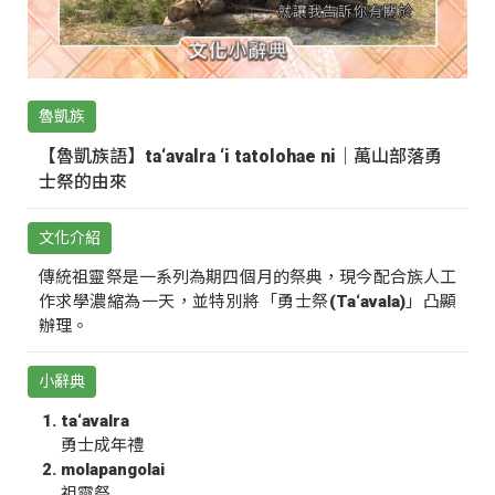
魯凱族
【魯凱族語】ta‘avalra ‘i tatolohae ni｜萬山部落勇
士祭的由來
文化介紹
傳統祖靈祭是一系列為期四個月的祭典，現今配合族人工
作求學濃縮為一天，並特別將「勇士祭(Ta‘avala)」凸顯
辦理。
小辭典
ta‘avalra
勇士成年禮
molapangolai
祖靈祭