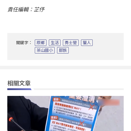
責任編輯：芷伃
關鍵字：
原鄉
生活
勇士營
獵人
茶山國小
鄒族
相關文章