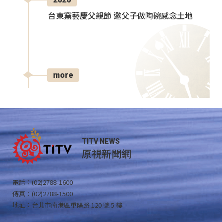
台東窯藝慶父親節 邀父子做陶碗感念土地
more
TITV NEWS
原視新聞網
電話：(02)2788-1600
傳真：(02)2788-1500
地址：台北市南港區重陽路 120 號 5 樓