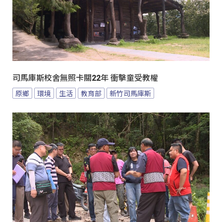
司馬庫斯校舍無照卡關22年 衝擊童受教權
原鄉
環境
生活
教育部
新竹司馬庫斯