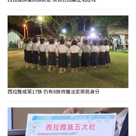
西拉雅成第17族 仍有8族待獲法定原民身分