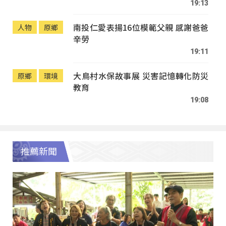
19:13
南投仁愛表揚16位模範父親 感謝爸爸
人物
原鄉
辛勞
19:11
大鳥村水保故事展 災害記憶轉化防災
原鄉
環境
教育
19:08
推薦新聞