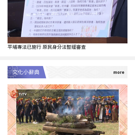
平埔專法已施行 原民身分法暫緩審查
文化小辭典