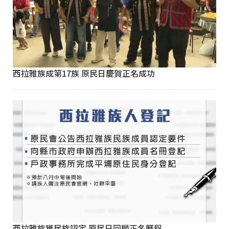
西拉雅族成第17族 原民日慶賀正名成功
西拉雅族獲民族認定 原民日回顧正名歷程