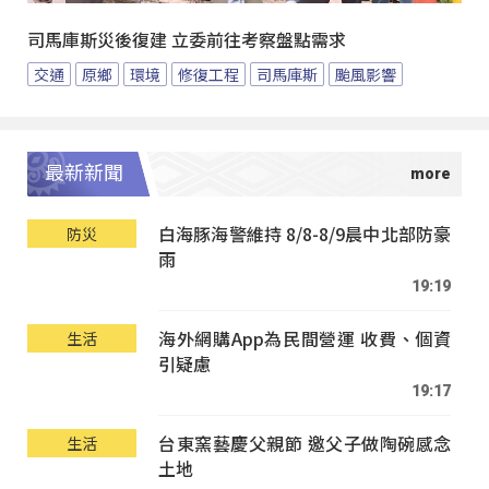
司馬庫斯災後復建 立委前往考察盤點需求
交通
原鄉
環境
修復工程
司馬庫斯
颱風影響
最新新聞
白海豚海警維持 8/8-8/9晨中北部防豪
防災
雨
19:19
海外網購App為民間營運 收費、個資
生活
引疑慮
19:17
台東窯藝慶父親節 邀父子做陶碗感念
生活
土地