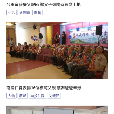
台東窯藝慶父親節 邀父子做陶碗感念土地
生活
父親節
窯藝
南投仁愛表揚16位模範父親 感謝爸爸辛勞
人物
原鄉
南投仁愛
父親節