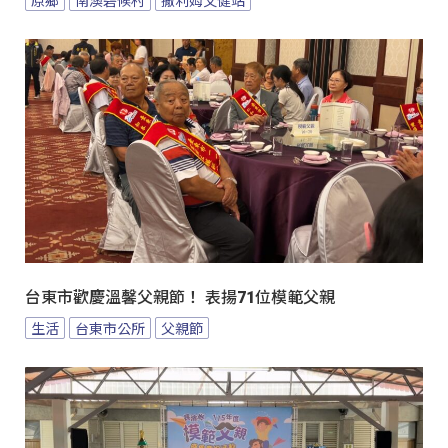
原鄉
南澳碧候村
撒利姆文健站
台東市歡慶溫馨父親節！ 表揚71位模範父親
生活
台東市公所
父親節