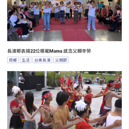
長濱鄉表揚22位模範Mama 感念父親辛勞
原鄉
生活
台東長濱
父親節