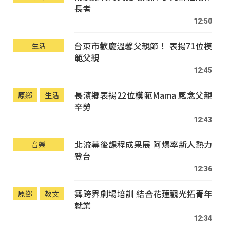
長者
12:50
台東市歡慶溫馨父親節！ 表揚71位模
生活
範父親
12:45
長濱鄉表揚22位模範Mama 感念父親
原鄉
生活
辛勞
12:43
北流幕後課程成果展 阿爆率新人熱力
音樂
登台
12:36
舞跨界劇場培訓 結合花蓮觀光拓青年
原鄉
教文
就業
12:34