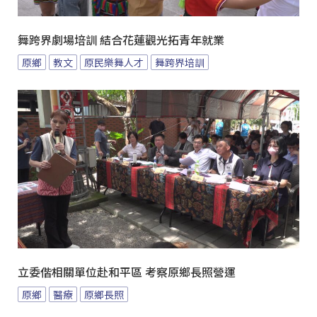
舞跨界劇場培訓 結合花蓮觀光拓青年就業
原鄉
教文
原民樂舞人才
舞跨界培訓
立委偕相關單位赴和平區 考察原鄉長照營運
原鄉
醫療
原鄉長照