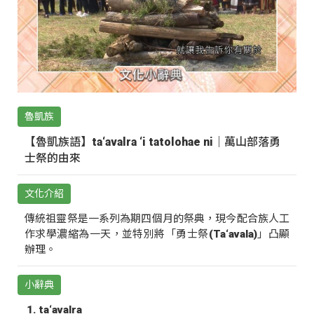
魯凱族
【魯凱族語】ta‘avalra ‘i tatolohae ni｜萬山部落勇
士祭的由來
文化介紹
傳統祖靈祭是一系列為期四個月的祭典，現今配合族人工
作求學濃縮為一天，並特別將「勇士祭(Ta‘avala)」凸顯
辦理。
小辭典
ta‘avalra