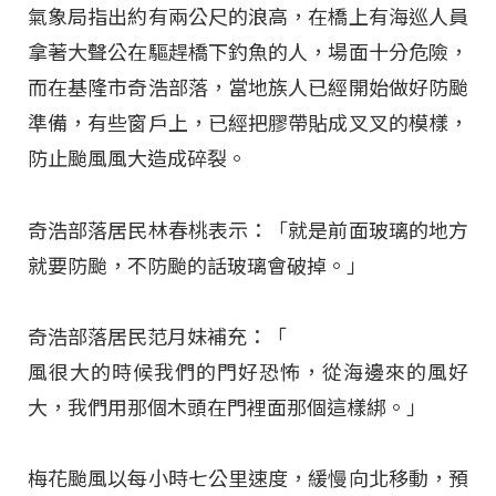
氣象局指出約有兩公尺的浪高，在橋上有海巡人員
拿著大聲公在驅趕橋下釣魚的人，場面十分危險，
而在基隆市奇浩部落，當地族人已經開始做好防颱
準備，有些窗戶上，已經把膠帶貼成叉叉的模樣，
防止颱風風大造成碎裂。
奇浩部落居民林春桃表示：「就是前面玻璃的地方
就要防颱，不防颱的話玻璃會破掉。」
奇浩部落居民范月妹補充：「
風很大的時候我們的門好恐怖，從海邊來的風好
大，我們用那個木頭在門裡面那個這樣綁。」
梅花颱風以每小時七公里速度，緩慢向北移動，預