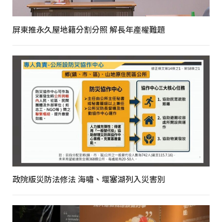
屏東推永久屋地籍分割分照 解長年產權難題
政院版災防法修法 海嘯、堰塞湖列入災害別