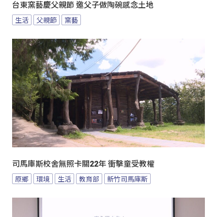
台東窯藝慶父親節 邀父子做陶碗感念土地
生活
父親節
窯藝
司馬庫斯校舍無照卡關22年 衝擊童受教權
原鄉
環境
生活
教育部
新竹司馬庫斯