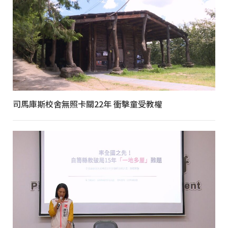
司馬庫斯校舍無照卡關22年 衝擊童受教權