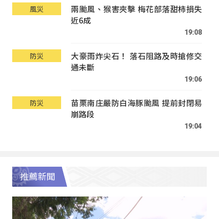
兩颱風、猴害夾擊 梅花部落甜柿損失
風災
近6成
19:08
大豪雨炸尖石！ 落石阻路及時搶修交
防災
通未斷
19:06
苗栗南庄嚴防白海豚颱風 提前封閉易
防災
崩路段
19:04
推薦新聞