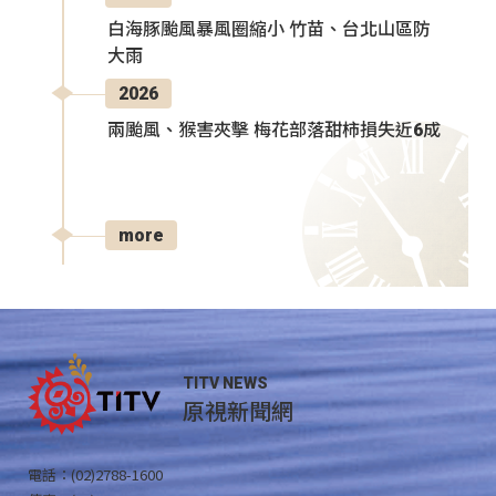
白海豚颱風暴風圈縮小 竹苗、台北山區防
大雨
2026
兩颱風、猴害夾擊 梅花部落甜柿損失近6成
more
TITV NEWS
原視新聞網
電話：(02)2788-1600