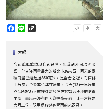
Facebook
Line
A
A
A
大綱
梅花颱風雖然沒進到台灣，但受到外圍環流影
響，全台降雨量最大的新北市烏來區，兩天的累
積雨量已經超過350毫米，是全台之冠，而兩條
土石流紅色警戒也都在烏來，今天(12)一早烏來
區公所就派人前往撤離居住在緊鄰烏沙溪的信賢
里民，而烏來瀑布也因為連夜豪雨，比平常還要
大兩三倍，現場還有遊客冒雨前來觀賞。