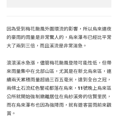
因為受到梅花颱風外圍環流的影響，所以烏來連夜
的豪雨的雨量是非常驚人的，烏來瀑布已經比平常
大了兩到三倍，而且溪流是非常湍急。
滾滾溪水急漲，儘管梅花颱風登陸可能性低，但帶
來雨量集中在北部山區，尤其是在新北烏來區，連
續兩天累積雨量超過三百五毫米，達到全台之冠，
兩條土石流紅色警戒都落在烏來，11號晚上烏來區
公所就開始強制撤離居住在烏紗溪旁的信賢里民，
而在烏來瀑布也因為強降雨，就有遊客冒雨前來觀
賞。