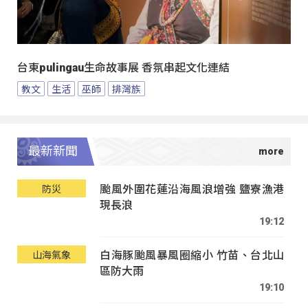
台東pulingau生命故事展 香氛串起文化連結
教文
生活
巫師
排灣族
最新新聞
颱風外圍花蓮沿海風浪增強 鹽寮漁港
防災
現長浪
19:12
白海豚颱風暴風圈縮小 竹苗、台北山
山海氣象
區防大雨
19:10