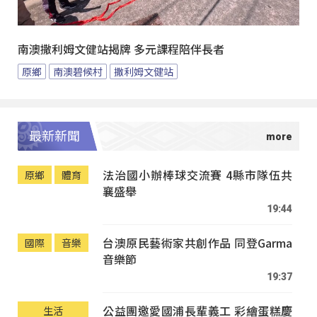
南澳撒利姆文健站揭牌 多元課程陪伴長者
原鄉
南澳碧候村
撒利姆文健站
最新新聞
法治國小辦棒球交流賽 4縣市隊伍共
原鄉
體育
襄盛舉
19:44
台澳原民藝術家共創作品 同登Garma
國際
音樂
音樂節
19:37
公益團邀愛國浦長輩義工 彩繪蛋糕慶
生活