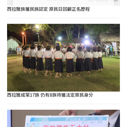
西拉雅族獲民族認定 原民日回顧正名歷程
西拉雅成第17族 仍有8族待獲法定原民身分