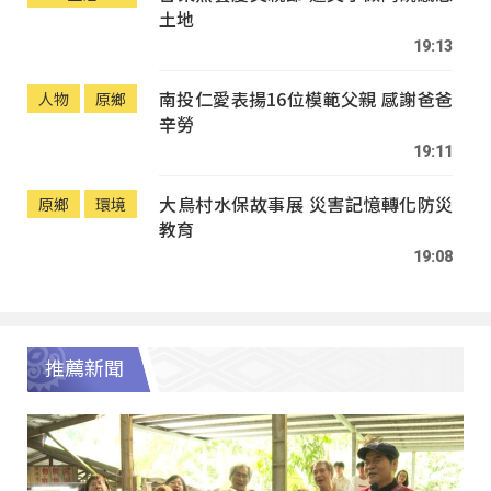
土地
19:13
南投仁愛表揚16位模範父親 感謝爸爸
人物
原鄉
辛勞
19:11
大鳥村水保故事展 災害記憶轉化防災
原鄉
環境
教育
19:08
推薦新聞