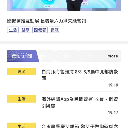
國健署推互動展 長者量六力揪失能警訊
生活
醫療
國健署
長照
最新新聞
白海豚海警維持 8/8-8/9晨中北部防豪
防災
雨
19:19
海外網購App為民間營運 收費、個資
生活
引疑慮
19:17
台東窯藝慶父親節 邀父子做陶碗感念
生活