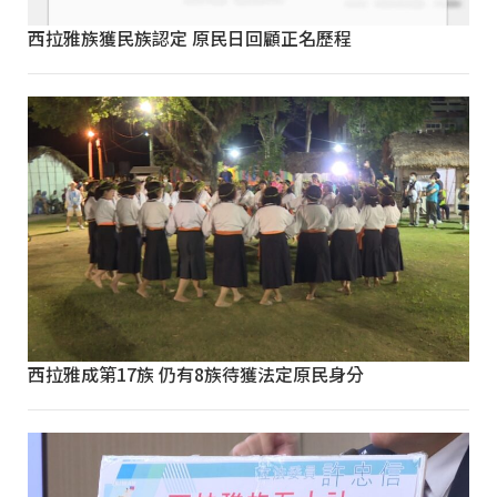
西拉雅族獲民族認定 原民日回顧正名歷程
西拉雅成第17族 仍有8族待獲法定原民身分