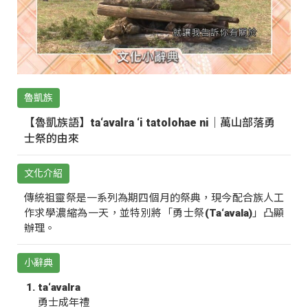
魯凱族
【魯凱族語】ta‘avalra ‘i tatolohae ni｜萬山部落勇
士祭的由來
文化介紹
傳統祖靈祭是一系列為期四個月的祭典，現今配合族人工
作求學濃縮為一天，並特別將「勇士祭(Ta‘avala)」凸顯
辦理。
小辭典
ta‘avalra
勇士成年禮