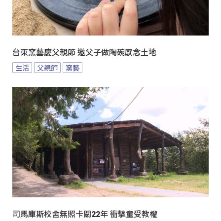
台東窯藝慶父親節 邀父子做陶碗感念土地
生活
父親節
窯藝
司馬庫斯校舍無照卡關22年 衝擊童受教權