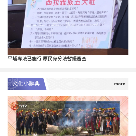
平埔專法已施行 原民身分法暫緩審查
文化小辭典