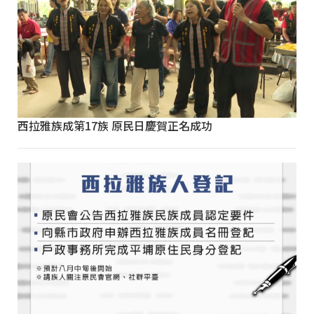
西拉雅族成第17族 原民日慶賀正名成功