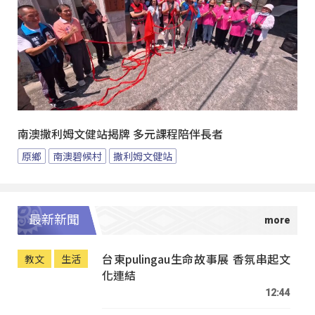
南澳撒利姆文健站揭牌 多元課程陪伴長者
原鄉
南澳碧候村
撒利姆文健站
最新新聞
台東pulingau生命故事展 香氛串起文
教文
生活
化連結
12:44