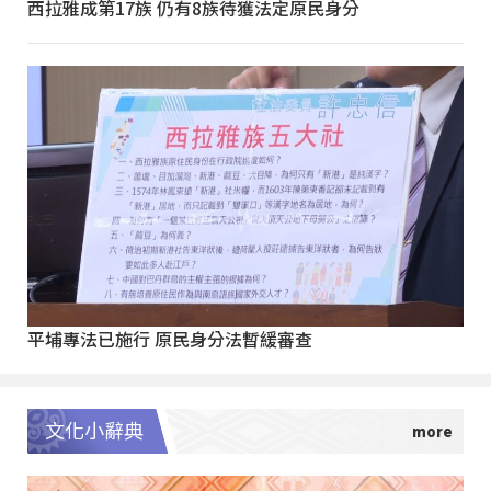
西拉雅成第17族 仍有8族待獲法定原民身分
平埔專法已施行 原民身分法暫緩審查
文化小辭典