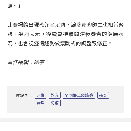
調。」
比賽場館出現確診者足跡，讓參賽的師生也相當緊
張。縣府表示，後續會持續關注參賽者的健康狀
況，也會視疫情趨勢做滾動式的調整跟修正。
責任編輯：皓宇
關鍵字：
原鄉
教文
全國鄉土歌謠賽
確診
賽場
防疫