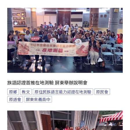
族語認證首推在地測驗 屏東舉辦說明會
原鄉
教文
原住民族語言能力認證在地測驗
原民會
原語會
屏東來義高中