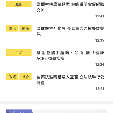
嘉蘭村拚農業轉型 金峰說明會促經驗
原鄉
交流
12:41
國健署推互動展 長者量六力揪失能警
生活
醫療
訊
12:35
基金會攜手超商、診所 推「健康
生活
ACE」遠離疾病
12:34
監察院監察權陷入空窗 立法院舉行公
政經
社會
聽會
12:21