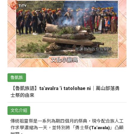
魯凱族
【魯凱族語】ta‘avalra ‘i tatolohae ni｜萬山部落勇
士祭的由來
文化介紹
傳統祖靈祭是一系列為期四個月的祭典，現今配合族人工
作求學濃縮為一天，並特別將「勇士祭(Ta‘avala)」凸顯