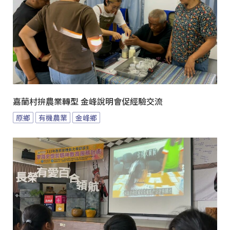
嘉蘭村拚農業轉型 金峰說明會促經驗交流
原鄉
有機農業
金峰鄉