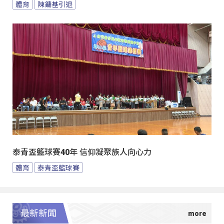
體育
陳鏞基引退
泰青盃籃球賽40年 信仰凝聚族人向心力
體育
泰青盃籃球賽
最新新聞