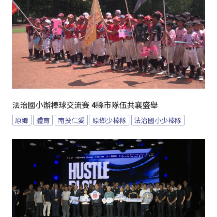
法治國小辦棒球交流賽 4縣市隊伍共襄盛舉
原鄉
體育
南投仁愛
原鄉少棒隊
法治國小少棒隊