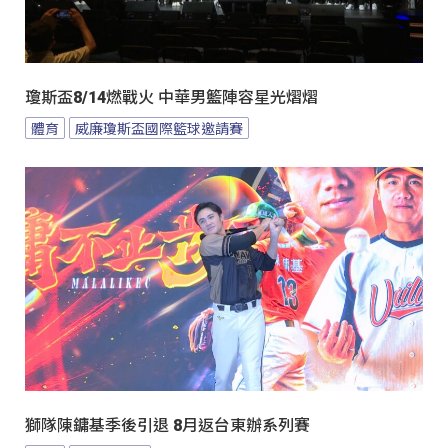
瓊斯盃8/14燃戰火 中華男籃陣容星光熠熠
體育
威廉瓊斯盃國際籃球邀請賽
獅隊陳鏞基季後引退 8月返台東辦系列賽