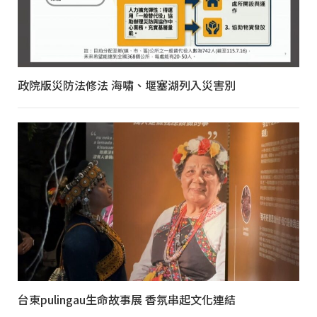
政院版災防法修法 海嘯、堰塞湖列入災害別
台東pulingau生命故事展 香氛串起文化連結