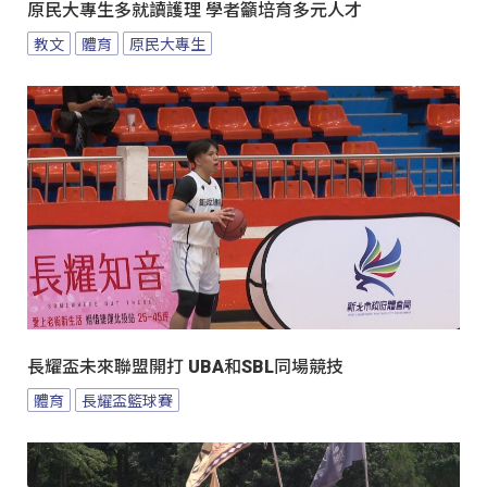
原民大專生多就讀護理 學者籲培育多元人才
教文
體育
原民大專生
長耀盃未來聯盟開打 UBA和SBL同場競技
體育
長耀盃籃球賽