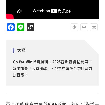
Facebook
Line
A
A
A
大綱
Go for Win捍衛勝利！2025亞洲盃資格賽第二
輪附加賽「天母開戰」，地主中華隊全力迎戰力
拼晉級。
亞洲盃籃球賽隸屬於FIBA系統、每四年舉辦一