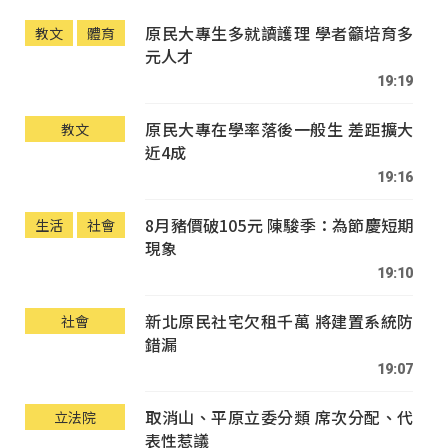
原民大專生多就讀護理 學者籲培育多
教文
體育
元人才
19:19
原民大專在學率落後一般生 差距擴大
教文
近4成
19:16
8月豬價破105元 陳駿季：為節慶短期
生活
社會
現象
19:10
新北原民社宅欠租千萬 將建置系統防
社會
錯漏
19:07
取消山、平原立委分類 席次分配、代
立法院
表性惹議